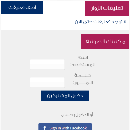
أضف تعليقك
تعليقات الزوار
لا توجد تعليقات حتى الآن
مكتبتك الصوتية
اسم
المستخدم:
كـلـــمـة
الـمـــــرور:
دخول المشتركين
أو الدخول بحساب