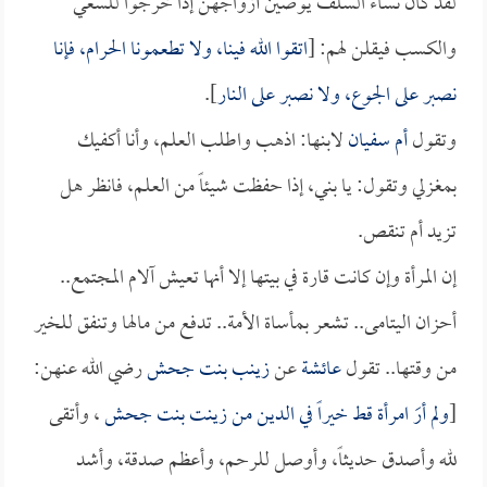
لقد كان نساء السلف يوصين أزواجهن إذا خرجوا للسعي
والكسب فيقلن لهم: [
اتقوا الله فينا، ولا تطعمونا الحرام، فإنا
نصبر على الجوع، ولا نصبر على النار
].
وتقول
أم سفيان
لابنها: اذهب واطلب العلم، وأنا أكفيك
بمغزلي وتقول: يا بني، إذا حفظت شيئاً من العلم، فانظر هل
تزيد أم تنقص.
إن المرأة وإن كانت قارة في بيتها إلا أنها تعيش آلام المجتمع..
أحزان اليتامى.. تشعر بمأساة الأمة.. تدفع من مالها وتنفق للخير
من وقتها.. تقول
عائشة
عن
زينب بنت جحش
رضي الله عنهن:
[
ولم أرَ امرأة قط خيراً في الدين من
زينت بنت جحش
، وأتقى
لله وأصدق حديثاً، وأوصل للرحم، وأعظم صدقة، وأشد