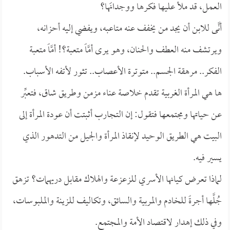
العمل، قد ملأ عليها فكرها ووجدانَها؟
أنَّى للابن أن يجد من يخفف عنه متاعبه، ويفضي إليه أحزانه،
ويرتشف منه العطف والحنان، وهو يرى أمَّاً متعبة؟! أمَّاً متعبة
الفكر.. مرهقة الجسم.. متوترة الأعصاب.. تثور لأتفه الأسباب.
ها هي المرأة الغربية تقدم خلاصة عناء مزمن وطريق شاق، فتعبِّر
عن حياتها ومجتمعها فتقول: إن التجارب أثبتت أن عودة المرأة إلى
البيت هي الطريق الوحيد لإنقاذ المرأة والجيل من التدهور الذي
يسير فيه.
لماذا تعرض كيانها الأسري للزعزعة والهلاك مقابل دريهمات؟ تزهق
جُلَّها أجرةً للخادم والمربية والسائق، وتكاليف للزينة والملبوسات،
وفي ذلك إهدار لاقتصاد الأمة والمجتمع.