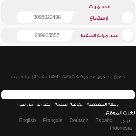
عدد مرات
3095022438
الاستماع
عدد مرات الحفظ
839925557
جميع الحقوق محفوظة © 2026 - 1998 لشبكة إسلام ويب
وثيقة الخصوصية
اتفاقية الخدمة
اتصل بنا
من نحن
لغات الموقع:
عربي
Español
Deutsch
Français
English
Indonesia