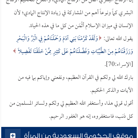
إن الإنتاج البشري أثْمَن من الإنتاج المادي، والتفرغ لتحكيم الإنتاج
البشري كماً ونوعاً أهم من المشاركة في زيادة الإنتاج المادي؛ لأن
الإنسان في ميزان الإسلام أثْمَن من كل ما في هذه الحياة.
يقول الله تعالى:
وَلَقَدْ كَرَّمْنَا بَنِي آدَمَ وَحَمَلْنَاهُمْ فِي الْبَرِّ وَالْبَحْرِ
وَرَزَقْنَاهُمْ مِنَ الطَّيِّبَاتِ وَفَضَّلْنَاهُمْ عَلَى كَثِيرٍ مِمَّنْ خَلَقْنَا تَفْضِيلاً
[الإسراء:70].
بارك الله لي ولكم في القرآن العظيم، ونفعني وإياكم بما فيه من
الآيات والذكر الحكيم.
أقول قولي هذا، وأستغفر الله العظيم لي ولكم ولسائر المسلمين من
كل ذنب، فاستغفروه، إنه هو الغفور الرحيم.
موقف الحكومة السعودية من المرأة