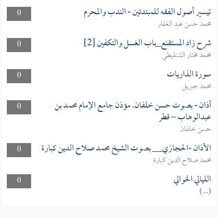
تيسير أصول الفقه للمبتدئين - الندب والمحرم
0
محمد حسن عبد الغفار
شرح زاد المستقنع_باب الغسل والتكفين [2]
0
محمد مختار الشنقيطي
سورة الذاريات
0
محمد جبريل
أذان - بصوت حسن خلفان. مؤذن جامع الإمام محمد بن
0
عبدالوهاب – قطر
حسن خلفان
الأذان -الحجازي__ بصوت الشيخ محمد صلاح الدين كبارة
0
محمد صلاح الدين كبارة
الليالي الخوالي
0
(...)