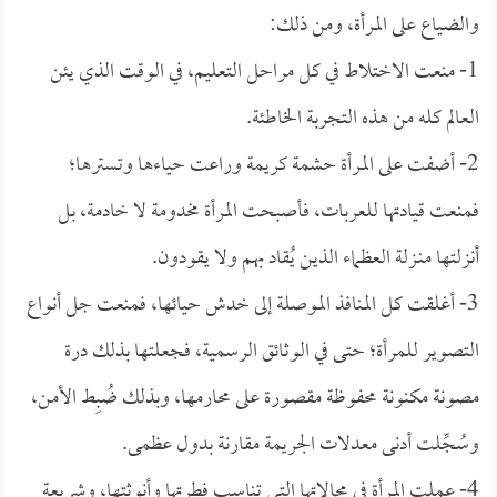
والضياع على المرأة، ومن ذلك:
1- منعت الاختلاط في كل مراحل التعليم، في الوقت الذي يئن
العالم كله من هذه التجربة الخاطئة.
2- أضفت على المرأة حشمة كريمة وراعت حياءها وتسترها؛
فمنعت قيادتها للعربات، فأصبحت المرأة مخدومة لا خادمة، بل
أنزلتها منـزلة العظماء الذين يُقاد بهم ولا يقودون.
3- أغلقت كل المنافذ الموصلة إلى خدش حيائها، فمنعت جل أنواع
التصوير للمرأة؛ حتى في الوثائق الرسمية، فجعلتها بذلك درة
مصونة مكنونة محفوظة مقصورة على محارمها، وبذلك ضُبِط الأمن،
وسُجِّلت أدنى معدلات الجريمة مقارنة بدول عظمى.
4- عملت المرأة في مجالاتها التي تناسب فطرتها وأنوثتها، وشريعة