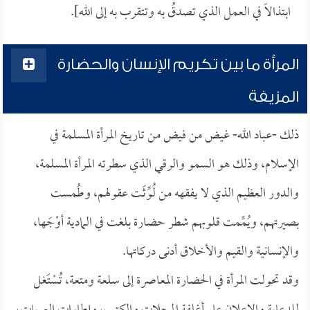
ابتذالاً في العمل الذي تصدقُ به وتتقرب به إلى الله].
المرأة ما بين تكريم الإنسان والحضارة
المزيفة
ذلك -عباد الله- غيض من فيض من تاريخ المرأة المسلمة في
الإسلام، وذلك هو السمو والرقي الذي سطرته المرأة المسلمة،
والدور العظيم الذي لا يفقهه من لُوِّثَت عقولهم، وطُمست
بصيرتهم، ويُمِّمت قلوبهم شطر حضارة بلغت في المادية أوْجَها،
والإنسانية والقيم والأخلاق أدنى دركاتها.
وقد تحولت المرأة في الحضارة المعاصرة إلى سلعة ومتعة، تُسْتَغل