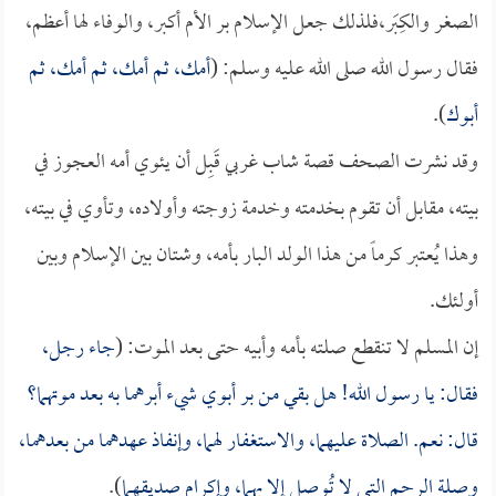
الصغر والكِبَر،فلذلك جعل الإسلام بر الأم أكبر، والوفاء لها أعظم،
فقال رسول الله صلى الله عليه وسلم: (
أمك، ثم أمك، ثم أمك، ثم
أبوك
).
وقد نشرت الصحف قصة شاب غربي قَبِل أن يئوي أمه العجوز في
بيته، مقابل أن تقوم بخدمته وخدمة زوجته وأولاده، وتأوي في بيته،
وهذا يُعتبر كرماً من هذا الولد البار بأمه، وشتان بين الإسلام وبين
أولئك.
إن المسلم لا تنقطع صلته بأمه وأبيه حتى بعد الموت: (
جاء رجل،
فقال: يا رسول الله! هل بقي من بر أبوي شيء أبرهما به بعد موتهما؟
قال: نعم. الصلاة عليهما، والاستغفار لهما، وإنفاذ عهدهما من بعدهما،
وصلة الرحم التي لا تُوصل إلا بهما، وإكرام صديقهما
).