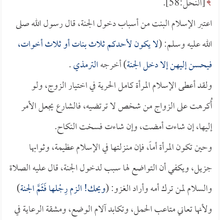
[النحل:58].
اعتبر الإسلام البنت من أسباب دخول الجنة، قال رسول الله صلى
الله عليه وسلم: (
لا يكون لأحدكم ثلاث بنات أو ثلاث أخوات،
فيحسن إليهن إلا دخل الجنة
) أخرجه
الترمذي
.
ولقد أعطى الإسلام المرأة كامل الحرية في اختيار الزوج، ولو
أُكرهت على الزواج من شخص لا ترتضيه، فالشارع يجعل الأمر
إليها، إن شاءت أمضت، وإن شاءت فسخت النكاح.
وحين تكون المرأة أماً، فإن منـزلتها في الإسلام عظيمة، وثوابها
جزيل، ويكفي أن التواضع لها سبب لدخول الجنة، قال عليه الصلاة
والسلام لمن ترك أمه وأراد الغزو: (
ويحك! الزم رِجْلها فَثَمَّ الجنة
)
ولأنها تعاني متاعب الحمل، وتكابد آلام الوضع، ومشقة الرعاية في