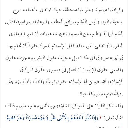
وكرامتها مهدرة، ومنـزلتها منحطة، حيث ارتدى الأعداء مسوح
المحبة والود، ولبس الذئاب براقع العطف والرعاية، يعرضون أفانين
السُم فيما لذ وطاب من الدسم، وهيهات هيهات أن تعبر الدعاوى
الثغور، أو تطفئ النور، فقد كفل الإسلام للمرأة حقوقاً لا تحلم بها
في أي عصر وفي أي مكان، بل عجزت عقول البشر، وعجزت عقول
واضعي حقوق الإنسان أن تصل إلى مستوى حقوق المرأة في
الإسلام، فقد ضمن لها الإسلام حقوقها بنتاً، وأختاً، وأماً، وزوجةً..
رفيقةَ دربٍ وشريكة حياة.
ولقد أنكر القرآن على المشركين تشاؤمهم بالأنثى وعاب عليهم ذلك،
فقال تعالى:
وَإِذَا بُشِّرَ أَحَدُهُمْ بِالْأُنْثَى ظَلَّ وَجْهُهُ مُسْوَدّاً وَهُوَ كَظِيمٌ