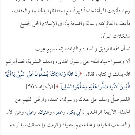
ربها، فأثبتت المرأة نجاحاً كبيراً، مع احتفاظها بالحشمة والعفاف،
فأعطت العالم كله رسالة واضحة بأن في الإسلام الحل لجميع
مشكلات المرأة.
نسأل الله التوفيق والسداد والثبات، إنه سميع مجيب.
ألا وصلوا -عباد الله- على رسول الهدى، ومعلم البشرية، فقد أمركم
الله بذلك في كتابه، فقال:
إِنَّ اللَّهَ وَمَلائِكَتَهُ يُصَلُّونَ عَلَى النَّبِيِّ يَا أَيُّهَا
الَّذِينَ آمَنُوا صَلُّوا عَلَيْهِ وَسَلِّمُوا تَسْلِيماً
[الأحزاب:56].
اللهم صلِّ وسلم على عبدك ورسولك محمد، وارضَ اللهم عن
الخلفاء الأربعة الراشدين:
أبي بكر
، و
عمر
، و
عثمان
، و
علي
، وعن الآل
والصحب الكرام، وعنا معهم بعفوك وكرمك وإحسانك، يا أرحم