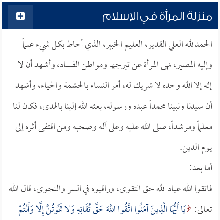
منزلة المرأة في الإسلام
الحمد لله العلي القدير، العليم الخبير، الذي أحاط بكل شيء علماً
وإليه المصير، نهى المرأة عن تبرجها ومواطن الفساد، وأشهد أن لا
إله إلا الله وحده لا شريك له، أمر النساء بالحشمة والحياء، وأشهد
أن سيدنا ونبينا محمداً عبده ورسوله، بعثه الله إلينا بالهدى، فكان لنا
معلماً ومرشداً، صلى الله عليه وعلى آله وصحبه ومن اقتفى أثره إلى
يوم الدين.
أما بعد:
فاتقوا الله عباد الله حق التقوى، وراقبوه في السر والنجوى، قال الله
تعالى:
يَا أَيُّهَا الَّذِينَ آمَنُوا اتَّقُوا اللَّهَ حَقَّ تُقَاتِهِ وَلا تَمُوتُنَّ إِلَّا وَأَنْتُمْ