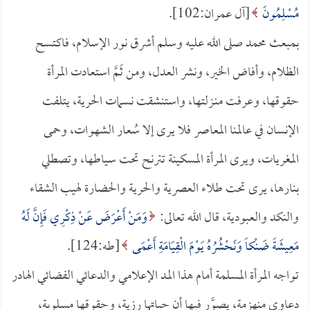
مُسْلِمُونَ
[آل عمران:102].
بمبعث محمد صلى الله عليه وسلم أشرق نور الإسلام، فاكتسح
الظلام، وأفاض الخير، ونشر العدل، ومن ثَمَّ استعادت المرأة
حقوقها، وعرفت منـزلتها، واستنشقت نسمات الحرية، يتلفت
الإنسان في عالمنا المعاصر فلا يرى إلا سُعار الشهوات، وحمى
المغريات، ويرى المرأة المسكينة تترنح تحت سياطها، وتصطلي
بنارها، يرى تحت طلاء العصرية والحرية والحضارة لهيب الشقاء
والنكد والعبودية، قال الله تعالى:
وَمَنْ أَعْرَضَ عَنْ ذِكْرِي فَإِنَّ لَهُ
مَعِيشَةً ضَنْكاً وَنَحْشُرُهُ يَوْمَ الْقِيَامَةِ أَعْمَى
[طه:124].
تواجه المرأة المسلمة أمام هذا المد الإعلامي والدعائي الفضائي الهادر
دعاوى منهزمة، يصوَّر فيها أن حياتها رزية، وحقوقها مسلوبة،