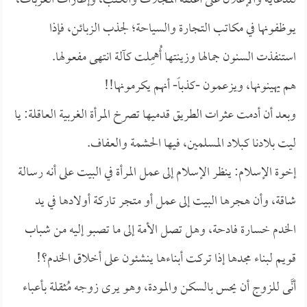
للدعاية والإعلان على أغلفة المجلات والكتب، وإطارات العربات،
يوظفونها في مكاتب التجارة والسياحة؛ لجذب الزبائن، فإذا
استنفذت السنون جمالها وزينتها أُهمِلت كآلة انتهى مفعولها.
هم يهينونها، ويزعمون -كذباً- أنهم يكرمونها!!
وبعد أن أدمت عثرات الطريق قدميها تصرخ المرأة الغربية العاقلة: يا
ليت بلادنا كبلاد المسلمين، فيها الحشمة والعفاف.
إخوة الإسلام: ينظر الإسلام إلى عمل المرأة في البيت على أنه رسالة
شاقة، وأن هجرها البيت إلى عمل أو متجر تاركة أولادها في يد
الخدم خسارة فادحة، وهل تصل الأمة إلى ما تصبو إليه من شباب
قويم لبناء مجدها إذا تركت أبناءها ينشئون على أخلاق الخدم؟!
أنَّى للزوج أن يحس بالسكن والمودة، وهو يرى زوجه مُثقلة بأعباء