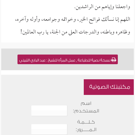
واجعلنا وإياهم من الراشدين.
اللهم إنا نسألك فواتح الخير، وخواتمه وجوامعه، وأوله وآخره،
وظاهره وباطنه، والدرجات العلى من الجنة، يا رب العالمين!
نسخة نصية للطباعة , عمل المرأة للشيخ : عبد الباري الثبيتي
مكتبتك الصوتية
اسم
المستخدم:
كـلـــمـة
الـمـــــرور: