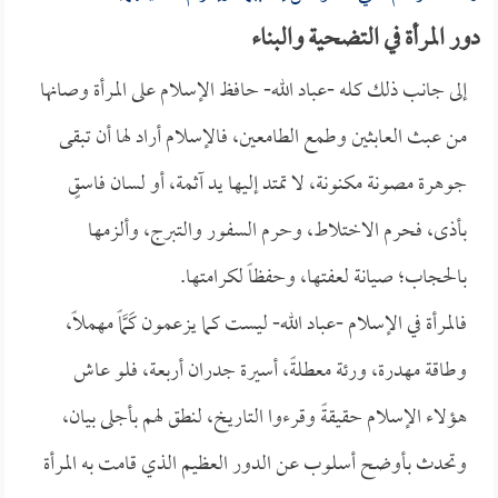
دور المرأة في التضحية والبناء
إلى جانب ذلك كله -عباد الله- حافظ الإسلام على المرأة وصانها
من عبث العابثين وطمع الطامعين، فالإسلام أراد لها أن تبقى
جوهرة مصونة مكنونة، لا تمتد إليها يد آثمة، أو لسان فاسقٍ
بأذى، فحرم الاختلاط، وحرم السفور والتبرج، وألزمها
بالحجاب؛ صيانة لعفتها، وحفظاً لكرامتها.
فالمرأة في الإسلام -عباد الله- ليست كما يزعمون كَمَّاً مهملاً،
وطاقة مهدرة، ورئة معطلةً، أسيرة جدران أربعة، فلو عاش
هؤلاء الإسلام حقيقةً وقرءوا التاريخ، لنطق لهم بأجلى بيان،
وتحدث بأوضح أسلوب عن الدور العظيم الذي قامت به المرأة