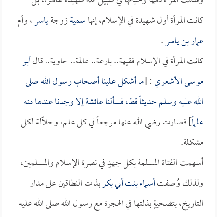
وقدمت المرأة دمها وحياتها في سبيل الله شهيدة طاهرة، بل
كانت المرأة أول شهيدة في الإسلام، إنها
سمية
زوجة
ياسر
، وأم
عمار بن ياسر
.
كانت المرأة في الإسلام فقيهة.. بارعة.. عالمة.. حاوية.. قال
أبو
موسى الأشعري
: [
ما أشكل علينا أصحاب رسول الله صلى
الله عليه وسلم حديثاً قط، فسألنا
عائشة
إلا وجدنا عندها منه
علماً
] فصارت رضي الله عنها مرجعاً في كل علم، وحلّالة لكل
مشكلة.
أسهمت الفتاة المسلمة بكل جهدٍ في نصرة الإسلام والمسلمين،
ولذلك وُصفت
أسماء بنت أبي بكر
بذات النطاقين على مدار
التاريخ، بتضحيةٍ بذلتها في الهجرة مع رسول الله صلى الله عليه