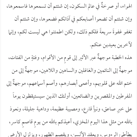
الهواء، أو صرخةٌ في عالم السكون، إن شئتم أن تسمعوها فاسمعوها،
وإن شئتم أن تضعوا أصابعكم في آذانكم فضعوها، وإن شئتم أن
تغفو غفوةً سريعةً فلكم ذلك، ولكن اطمئنوا هي ليست لكم، وإنما
لآخرين بعيدين عنكم.
هذه الخطبة موجهةٌ عبر الأثير إلى قومٍ من الأقوام، وفئةٍ من الفئات،
موجهةٌ إلى النائمين والغافلين والساهين واللاهين، موجهةٌ إلى من
ختم الله على قلوبهم، وأعمى أبصارهم، وأصم أسماعهم، موجهةٌ إلى
المفرطين والمقصرين والضائعين، أولئك الذين سيستيقظون يوماً
على خبرٍ صاعق، ونبأٍ قارع، ومصيبة عظيمة، وداهية جليلة، ونعوذ
بالله من مثل هذا اليوم المخزي، أعيذكم بالله من يومٍ قاصمٍ كاسر،
يطأطئ الرءوس، ويعقد الألسن، ويقصم الظهور، ويزلزل الأرض