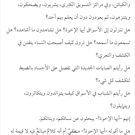
والكبائن، وفي مراكز التسويق الكبرى، يشربون، ويضحكون،
ويتنـزهون، ثم يعودون دون أن يعلم بهم أحد؟
هل تنـزلون إلى الأسواق أيها الإخوة؟ هل تشاهدون ما أشاهده؟ هل
تسمعون ما أسمعه؟ هل ترون كيف أصبحت النساء يتفنن في
الكشف والتعري؟
هل رأيتم العبايات الجديدة التي تفصل على الأجساد بالضبط
لتكشف كل شيء؟
هل رأيتم الشباب في الأسواق كيف يتوالدون ويتكاثرون،
ويتمايلون؟
إنهم -أيها الإخوة!- يبحثون عن نسائكم، وبناتكم.
هل ما أقوله -أيها الإخوة!- منطقيٌ أم أنه كلامٌ مبالغٌ فيه لا قيمة له