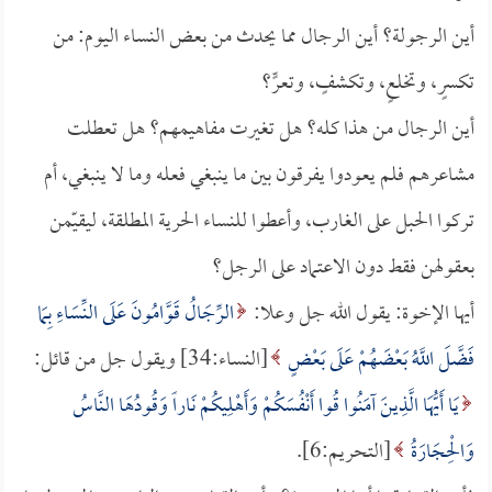
أين الرجولة؟ أين الرجال مما يحدث من بعض النساء اليوم: من
تكسرٍ، وتخلعٍ، وتكشفٍ، وتعرٍّ؟
أين الرجال من هذا كله؟ هل تغيرت مفاهيمهم؟ هل تعطلت
مشاعرهم فلم يعودوا يفرقون بين ما ينبغي فعله وما لا ينبغي، أم
تركوا الحبل على الغارب، وأعطوا للنساء الحرية المطلقة، ليقيّمن
بعقولهن فقط دون الاعتماد على الرجل؟
أيها الإخوة: يقول الله جل وعلا:
الرِّجَالُ قَوَّامُونَ عَلَى النِّسَاءِ بِمَا
فَضَّلَ اللَّهُ بَعْضَهُمْ عَلَى بَعْضٍ
[النساء:34] ويقول جل من قائل:
يَا أَيُّهَا الَّذِينَ آمَنُوا قُوا أَنْفُسَكُمْ وَأَهْلِيكُمْ نَاراً وَقُودُهَا النَّاسُ
وَالْحِجَارَةُ
[التحريم:6].