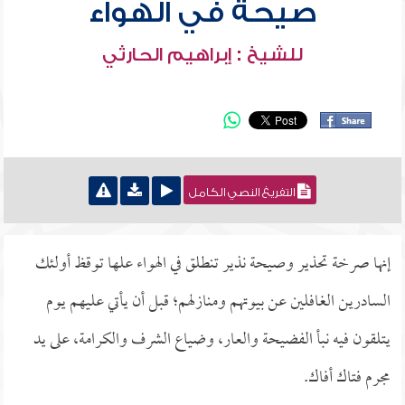
صيحة في الهواء
للشيخ : إبراهيم الحارثي
التفريغ النصي الكامل
إنها صرخة تحذير وصيحة نذير تنطلق في الهواء علها توقظ أولئك
السادرين الغافلين عن بيوتهم ومنازلهم؛ قبل أن يأتي عليهم يوم
يتلقون فيه نبأ الفضيحة والعار، وضياع الشرف والكرامة، على يد
مجرم فتاك أفاك.