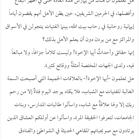
هل تعلمون أن هناك من يمارس هذه العادة حتى في أطهر البقاع
وأفضلها، في الحرمين الشريفين، حين يظن الأهل أنهم يقضون أياماً
إيمانية روحانية في رحاب بيت الله، بينما الفتيات يتجولن في الأسواق
والمراكز مع من يردن دون أن يعلم الأهل بذلك؟
إنها حقائق وأحداثٌ أيها الإخوة! وليست كلاماً جزافاً، ولا مبالغاً
فيه، ولدى الجهات المختصة أمثلةٌ ووقائع كثيرة.
هل تعلمون -أيها الإخوة!- بالعلاقات الحميمة التي أصبحت السمة
الغالبة للفتيات مع الشباب، فلا يكاد يوجد اليوم فتاةٌ إلا من رحم
ربك إلا ولها علاقةٌ مع شاب، واسألوا طالبات المدارس، وبنات
الجامعات، لتعرفوا الحقيقة المرة، واسألوا عن أولئكم العشاق الذين
يرتادون مع صويحباتهم المقاهي الحديثة في الشواطئ والفنادق