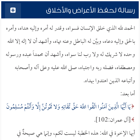
رسالة لحفظ الأعراض والأخلاق
الحمد لله الذي خلق الإنسان فسواه، وقدر له أمره وإليه هداه، وأمره
بالحق وإليه دعاه، وبيَّن له الباطل وعنه نهاه، وأشهد أن لا إله إلا الله
وحده لا شريك له ولا رب لنا سواه، وأشهد أن محمداً عبده ورسوله
ومصطفاه، فضله ربه واجتباه، صلى الله عليه وعلى آله وأصحابه
وأتباعه الذين اهتدوا بهداه.
أما بعد:
يَا أَيُّهَا الَّذِينَ آمَنُوا اتَّقُوا اللَّهَ حَقَّ تُقَاتِهِ وَلا تَمُوتُنَّ إِلَّا وَأَنْتُمْ مُسْلِمُونَ
[آل عمران:102].
أيها الإخوة في الله: هذه الخطبة ليست لكم، وإنما هي صيحةٌ في