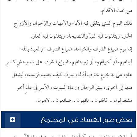
من تحت الأقدام.
ذلك اليوم الذي يتلقى فيه الآباء والأمهات والإخوان والأزواج
الخبر، ويتلقون فيه النبأ والفضيحة، ويتلقون فيه العار.
إنه يوم ضياع الشرف والكرامة، ضياع الشرف -والعياذ بالله-
لبناتهم، أو أخواتهم، أو زوجاتهم، ضياع الشرف على يد وحشٍ كاسرٍ
عادٍ، على يد مجرمٍ محترفٍ أفاك، يعرف كيف يصيد فريسته، لينتقل
منها إلى أخرى، بينما الرجال ورعاة البيوت والأسر في عالمٍ آخر
مشغولون .. غافلون .. تائهون .. ضائعون .. لاهون.
بعض صور الفساد في المجتمع