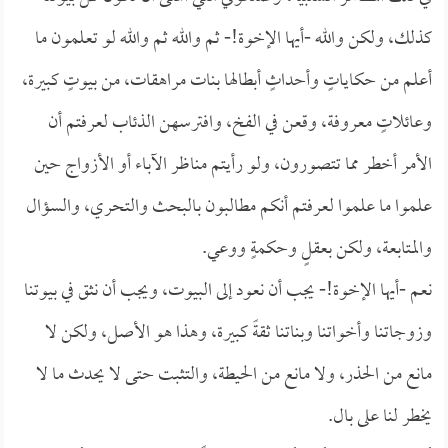
كذلك، ولكن والله -أيها الإخوة!- ثم والله ثم والله لو تعلمون ما
أعلم من حكاياتٍ وأحداثٍ أبطالها بنات مراهقات، من بيوتٍ كبيرة،
وعائلاتٍ معروفة، وقعن في الفخ، وافترسهن الذئاب لعرفتم أن
الأمر أخطر مما تتصورون، ولو رأيتم مناظر الآباء أو الأزواج حين
علموا ما علموا لعرفتم أنكم مطالبون بالبحث والتحري، والسؤال
والمتابعة، ولكن بعقلٍ وحكمةٍ ووعي.
نعم -أيها الإخوة!- يجب أن نعود إلى البيوت، ويجب أن نثق في بيوتنا
وزوجاتنا وأخواتنا وبناتنا ثقةً كبيرة، وهذا هو الأصل، ولكن لا
مانع من الحذر، ولا مانع من الحيطة، والتثبت حتى لا يحدث ما لا
يخطر لنا على بال.