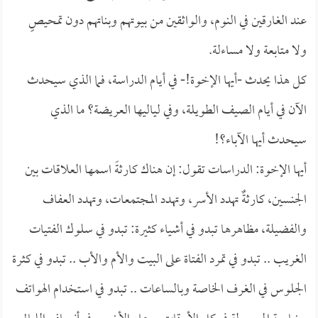
عند الغارقين في النوم، والواثقين من بيوتهم وبناتهم دون تمحيصٍ
ولا متابعة ولا مساءلة.
كل هذا يحدث -أيها الإخوة!- في أيام الدراسة، فما الذي سيحدث
الآن في أيام الصيف الطويلة، وفي لياليها العريضة؟ ما الذي
سيحدث أيها الآباء؟!
أيها الإخوة: الدراسات تقول: إن هناك كارثةً اسمها العلاقات بين
الجنسين، كارثةٌ تهدد الأسر، وتهدد المجتمعات، وتهدد العفاف
والفضيلة، مظاهرها تبدو في أشياء كثيرة: تبدو في سلوك الفتيات
الغريب .. تبدو في تمرد الفتاة على البيت والأم والأب .. تبدو في كثرة
الجلوس في الغرف الخاصة وبالساعات .. تبدو في استخدام الهواتف