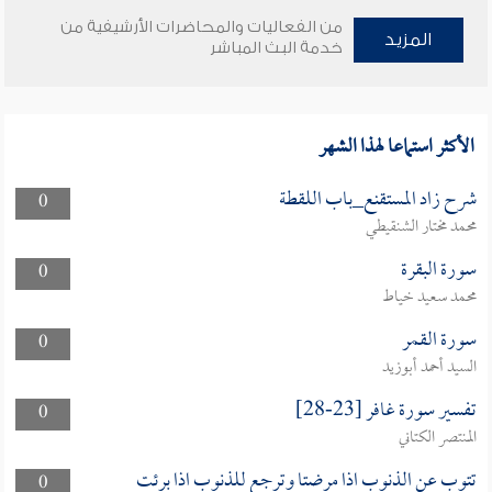
من الفعاليات والمحاضرات الأرشيفية من
المزيد
خدمة البث المباشر
الأكثر استماعا لهذا الشهر
شرح زاد المستقنع_باب اللقطة
0
محمد مختار الشنقيطي
سورة البقرة
0
محمد سعيد خياط
سورة القمر
0
السيد أحمد أبوزيد
تفسير سورة غافر [23-28]
0
المنتصر الكتاني
تتوب عن الذنوب اذا مرضتا وترجع للذنوب اذا برئت
0