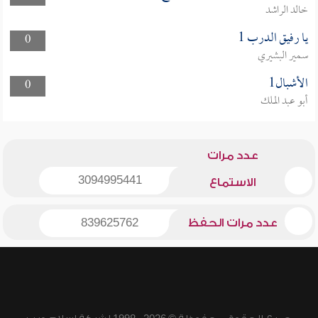
خالد الراشد
يا رفيق الدرب 1
0
سمير البشيري
الأشبال1
0
أبو عبد الملك
عدد مرات
3094995441
الاستماع
عدد مرات الحفظ
839625762