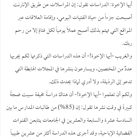
أيها الإخوة: الدراسات تقول: إن المراسلات عن طريق الإنترنت
أصبحت جزءاً من حياة الفتيات اليومي، وإقامة العلاقات عبر
المواقع التي تهتم بذلك أصبح عملاً يومياً لكل فتاةٍ إلا من رحم
ربك.
والغريب -أيها الإخوة!- أن هذه الدراسات التي ذكرتها لكم يجريها
عددٌ من المختصين، ويسارعون بنشرها في المجلات الهابطة التي
تدعو إلى الرذيلة، ولا أدري لماذا يحدث ذلك.
ولكم أن تعلموا -أيها الإخوة!- أن هناك دراسةً مخيفة سببت ضجةً
كبيرةً في وقت نشرها تقول: إن (85%) من طالبات المدارس ما بين
السادسة عشرة والسابعة والعشرين في الجامعات يتابعن القنوات
الفضائية الإباحية، وقد أجرى هذه الدراسة أكثر من عشرين طبيباً