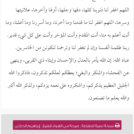
اللهم اغفر لنا ذنوبنا كلها، دقها وجلها، أولها وآخرها، علانيتها
وسرها، اللهم اغفر لنا ما قدمنا وما أخرنا، وما أسررنا وما أعلنا، وما
أنت أعلم به منا، أنت المقدم وأنت المؤخر وأنت على كل شيءٍ قدير.
ربنا ظلمنا أنفسنا وإن لم تغفر لنا وترحمنا لنكونن من الخاسرين.
عباد الله: إن الله يأمر بالعدل والإحسان وإيتاء ذي القربى، وينهى
عن الفحشاء والمنكر والبغي؛ يعظكم لعلكم تذكرون، فاذكروا الله
الجليل العظيم يذكركم، واشكروه على نعمه يزدكم، ولذكر الله أكبر
والله يعلم ما تصنعون.
نسخة نصية للطباعة , صيحة في الهواء للشيخ : إبراهيم الحارثي