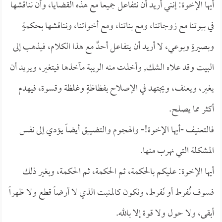
أيها الإخوة: إنني أريد أن نتفاعل جميعاً مع هذه القضايا، وأن نناقشها
في بيوتنا مع زوجاتنا، ومع بناتنا، ومع أخواتنا، ونناقشها بحكمةٍ
وبصيرةٍ وبوعي، لا أريد أن يتفاعل أحدٌ مع هذا الكلام، فيذهب إلى
البيت وقد علاه الشك, وأخذت منه الريبة مآخذها فيتغير، ويريد أن
يغير، ويعنف، ويجتهد في الإصلاح بفظاظةٍ وغلظة وقسوة، فيهدم
أكثر مما يصلح.
فالتعنيف -أيها الإخوة!- والهجوم والتضييق أيضاً يؤدي إلى نفس
المشكلة التي نهرب منها.
أيها الإخوة: عليكم بالحكمة، ثم الحكمة، ثم الحكمة، وبغير ذلك
فسوف نُفرط أو نَفرط، ونكون كالمنبت الذي لا أرضاً قطع ولا ظهراً
أبقى، ولا حول ولا قوة إلا بالله.