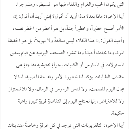
التي يكون الحب والغرام واللقاء فيها هو المسيطر، وهلم جرا.
أيها الإخوة: ماذا بعد؟ ماذا أريد أن أقول؟ إنني أريد أن أقول: إن
الأمر أصبح خطيراً، وخطيراً جداً، بل هو أخطر من الخطر نفسه،
وأعيد القول: إن هذا الكلام ليس مبالغةً ولا تهويلاً، بل هو الحقيقة
المرة، وما يحدث أحياناً وما تنشره الصحف اليومية عن قيام بعض
المسئولات في المدارس أو الكليات بجولةٍ تفتيشية مفاجئةٍ على
حقائب الطالبات يؤكد لنا خطورة الأمر وفداحة المصيبة، لذا لا
مجال اليوم للصمت، ولا لدس الرءوس في الرمال، ولا للاشمئزاز
ولا للاعتراض، إنما نحتاج اليوم إلى انتفاضةٍ قويةٍ كبيرةٍ واعية
حكيمة.
أيها الإخوة: التلفزيونات التي توجد في كل غرفةٍ وخاصةً عند بناتنا