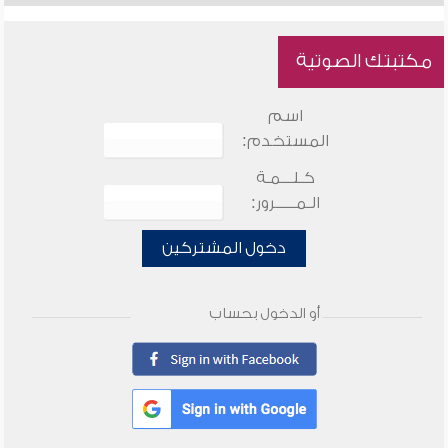
مكتبتك الصوتية
اسم
المستخدم:
كـلـــمـة
الـمـــــرور:
دخول المشتركين
أو الدخول بحساب