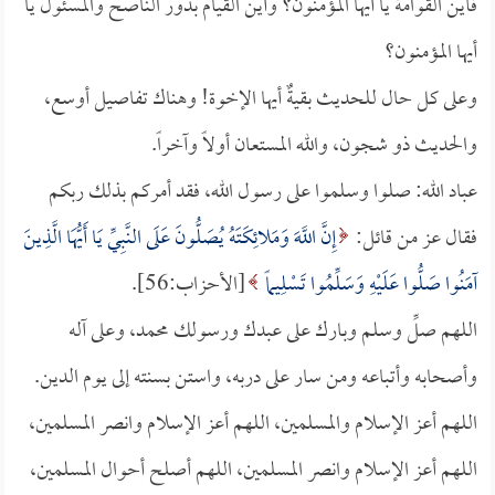
فأين القوامة يا أيها المؤمنون؟ وأين القيام بدور الناصح والمسئول يا
أيها المؤمنون؟
وعلى كل حال للحديث بقيةٌ أيها الإخوة! وهناك تفاصيل أوسع،
والحديث ذو شجون، والله المستعان أولاً وآخراً.
عباد الله: صلوا وسلموا على رسول الله، فقد أمركم بذلك ربكم
فقال عز من قائل:
إِنَّ اللَّهَ وَمَلائِكَتَهُ يُصَلُّونَ عَلَى النَّبِيِّ يَا أَيُّهَا الَّذِينَ
آمَنُوا صَلُّوا عَلَيْهِ وَسَلِّمُوا تَسْلِيماً
[الأحزاب:56].
اللهم صلِّ وسلم وبارك على عبدك ورسولك محمد، وعلى آله
وأصحابه وأتباعه ومن سار على دربه، واستن بسنته إلى يوم الدين.
اللهم أعز الإسلام والمسلمين، اللهم أعز الإسلام وانصر المسلمين،
اللهم أعز الإسلام وانصر المسلمين، اللهم أصلح أحوال المسلمين،