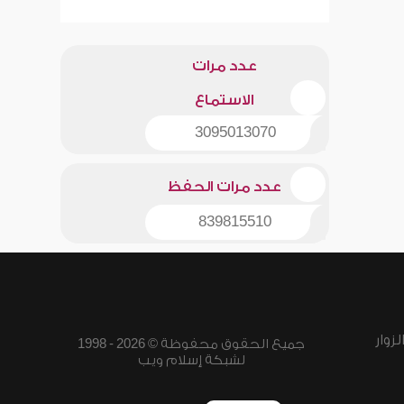
عدد مرات
الاستماع
3095013070
عدد مرات الحفظ
839815510
زوار
جميع الحقوق محفوظة © 2026 - 1998
لشبكة إسلام ويب