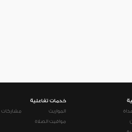
ية
خدمات تفاعلية
داة
المواريث
مشاركات ال
مواقيت الصلاة
رة