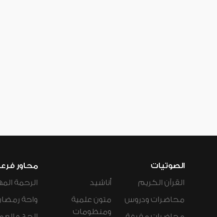
الصوتيات
محاور فرع
القرآن الكريم
أناشيد
الرحمة المه
محاضرات ودروس
متون علمية
واحة رمضان
ومنظومات
محاضرات مفرغة
الحج و العم