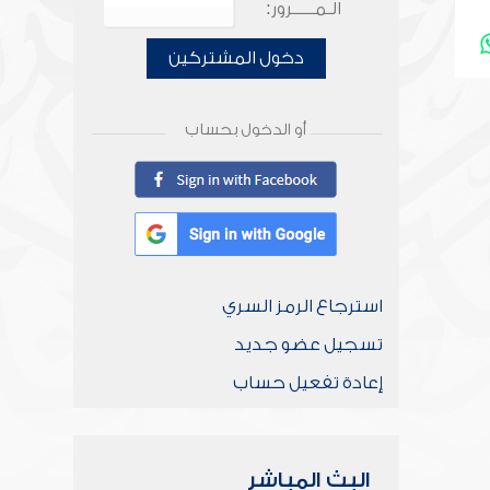
الـمـــــرور:
دخول المشتركين
أو الدخول بحساب
استرجاع الرمز السري
تسجيل عضو جديد
إعادة تفعيل حساب
البث المباشر