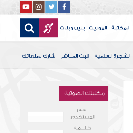
المكتبة
المواريث
بنين وبنات
الشجرة العلمية
البث المباشر
شارك بملفاتك
مكتبتك الصوتية
اسم
المستخدم:
كـلـــمـة