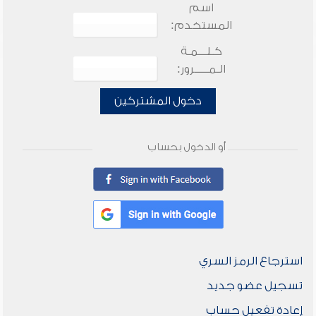
اسم
المستخدم:
كـلـــمـة
الـمـــــرور:
دخول المشتركين
أو الدخول بحساب
استرجاع الرمز السري
تسجيل عضو جديد
إعادة تفعيل حساب