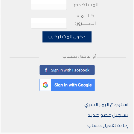
المستخدم:
كـلـــمـة
الـمـــــرور:
دخول المشتركين
أو الدخول بحساب
استرجاع الرمز السري
تسجيل عضو جديد
إعادة تفعيل حساب