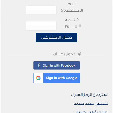
اسم
المستخدم:
كـلـــمـة
الـمـــــرور:
دخول المشتركين
أو الدخول بحساب
استرجاع الرمز السري
تسجيل عضو جديد
إعادة تفعيل حساب