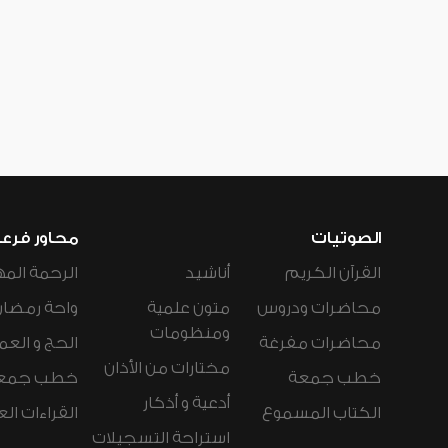
الصوتيات
محاور فرع
القرآن الكريم
أناشيد
الرحمة المه
محاضرات ودروس
متون علمية
واحة رمضان
ومنظومات
محاضرات مفرغة
الحج و العم
مختارات من الأذان
خطب جمعة
خطب جمع
أدعية و أذكار
الكتاب المسموع
القراءات ال
استراحة التسجيلات