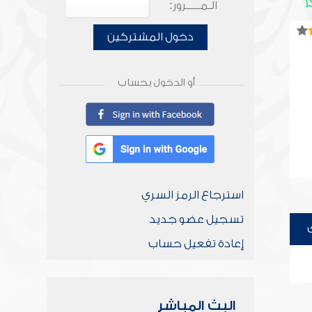
الـمـــــرور:
دخول المشتركين
أو الدخول بحساب
استرجاع الرمز السري
تسجيل عضو جديد
إعادة تفعيل حساب
البث المباشر