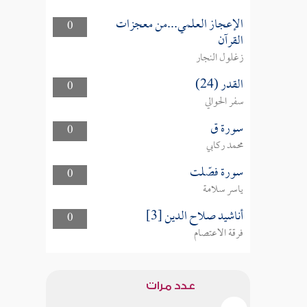
الإعجاز العلمي...من معجزات
0
القرآن
زغلول النجار
القدر (24)
0
سفر الحوالي
سورة ق
0
محمد ركابي
سورة فصّلت
0
ياسر سلامة
أناشيد صلاح الدين [3]
0
فرقة الاعتصام
عدد مرات