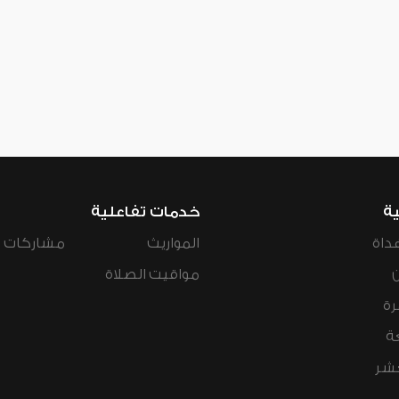
ية
خدمات تفاعلية
داة
المواريث
مشاركات ال
مواقيت الصلاة
رة
ة
عشر