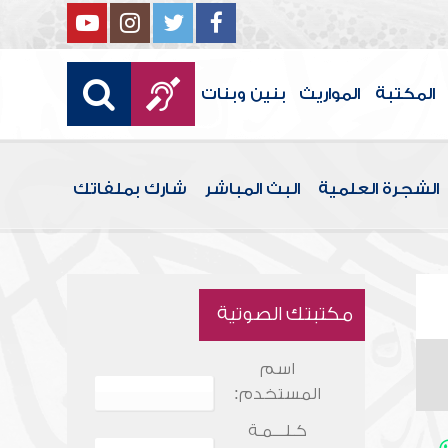
المكتبة
المواريث
بنين وبنات
الشجرة العلمية
البث المباشر
شارك بملفاتك
مكتبتك الصوتية
اسم
المستخدم:
كـلـــمـة