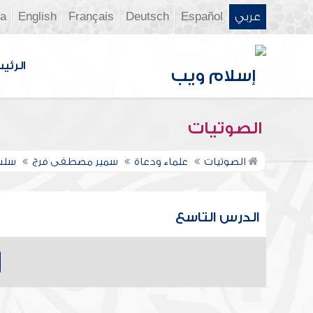
عربي
Español
Deutsch
Français
English
ia
الرئي
الصوتيات
الصوتيات
علماء ودعاة
سمير مصطفى فرج
سلسل
الدرس التاسع