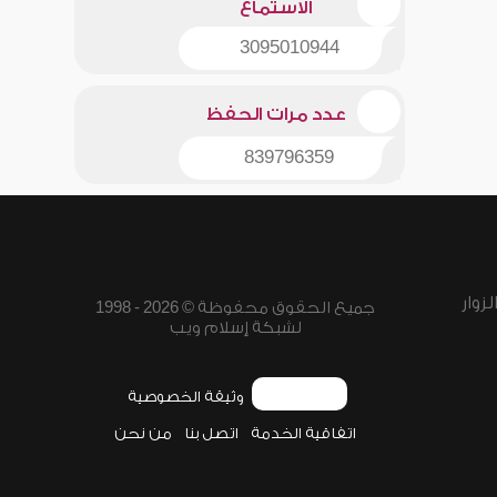
الاستماع
3095010944
عدد مرات الحفظ
839796359
زوار
جميع الحقوق محفوظة © 2026 - 1998
لشبكة إسلام ويب
وثيقة الخصوصية
اتفاقية الخدمة
اتصل بنا
من نحن