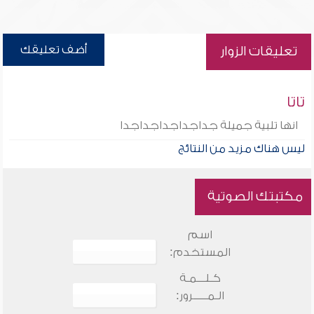
أضف تعليقك
تعليقات الزوار
تاتا
انها تلبية جميلة جداجداجداجداجدا
ليس هناك مزيد من النتائج
مكتبتك الصوتية
اسم
المستخدم:
كـلـــمـة
الـمـــــرور: