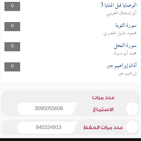
الوصايا قبل المنايا 3
0
أبو إسحاق الحويني
سورة التوبة
0
محمود خليل الحصري
سورة النحل
0
محمد أبو سنينة
أذان إبراهيم جبر
0
إبراهيم جبر
عدد مرات
3095055608
الاستماع
عدد مرات الحفظ
840324913