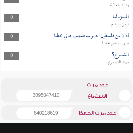
رشيد بلعالية
المسؤولية
0
أيمن صيدح
أذان من فلسطين-بصوت صهيب هاني خطبا
0
صهيب هاني خطبا
الشموخ5
0
مهند الدوسري
عدد مرات
3095047410
الاستماع
عدد مرات الحفظ
840218619