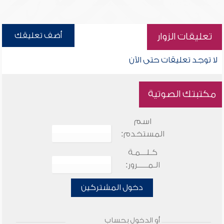
أضف تعليقك
تعليقات الزوار
لا توجد تعليقات حتى الآن
مكتبتك الصوتية
اسم
المستخدم:
كـلـــمـة
الـمـــــرور:
دخول المشتركين
أو الدخول بحساب