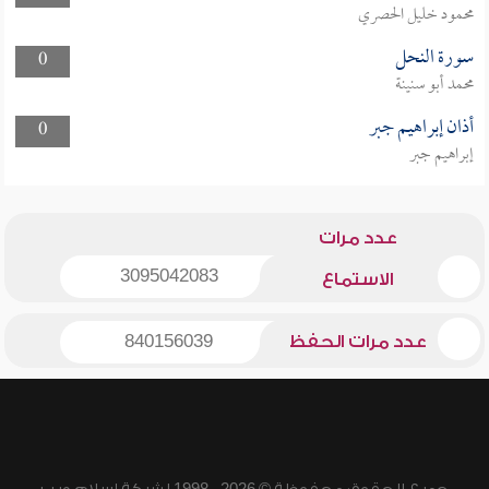
محمود خليل الحصري
سورة النحل
0
محمد أبو سنينة
أذان إبراهيم جبر
0
إبراهيم جبر
عدد مرات
3095042083
الاستماع
عدد مرات الحفظ
840156039