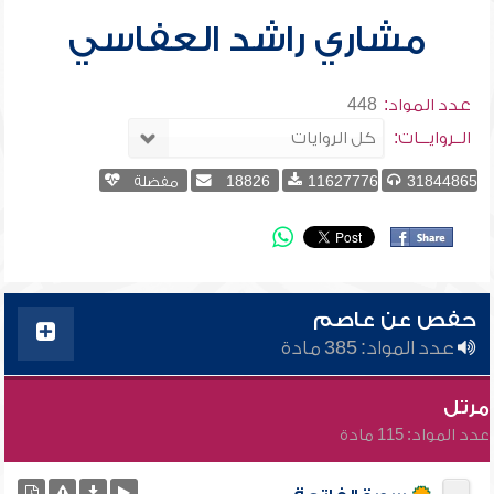
مشاري راشد العفاسي
عدد المواد:
448
الــروايـــات:
31844865
11627776
18826
مفضلة
حفص عن عاصم
عدد المواد: 385 مادة
مرتل
عدد المواد: 115 مادة