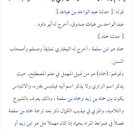
قوله: [ حدثنا
عبد الواحد بن غياث
].
عبد الواحد بن غياث
صدوق، أخرج له
أبو داود
.
[ حدثنا
حماد
].
حماد
هو
ابن سلمة
، أخرج له
البخاري
تعليقاً و
مسلم
وأصحاب
السنن.
وقولهم: (حماد) هو من قبيل المهمل في علم المصطلح، حيث
يذكر اسم الراوي ولا يذكر اسم أبيه فيلتبس بغيره، والالتباس
يكون بين
حماد بن زيد
و
حماد بن سلمة
، وذلك يعرف بالشيوخ
والتلاميذ، و
المزي
في تهذيب الكمال ذكر بعد ترجمة
حماد بن سلمة
فصلاً في ضوابط المراد بحماد إذا كان مهملاً هل هو
ابن زيد
أو