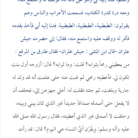
وسلم، فدنا إليه أبي وهو على ناقة له، فوقف له واستمع منه،
ومعه درة كدرة الكتاب، فسمعت الأعراب والناس وهم
يقولون: الطبطبية، الطبطبية، الطبطبية. فدنا إليه أبي فأخذ بقدمه
فأقر له ووقف عليه واستمع منه، فقال: إني حضرت جيش
عثران -قال
ابن المثنى
: جيش غثران- فقال
طارق بن المرقع
:
من يعطيني رمحاً بثوابه؟ قلت: وما ثوابه؟ قال: أزوجه أول بنت
تكون لي. فأعطيته رمحي ثم غبت عنه حتى علمت أنه قد ولد له
جارية وبلغت، ثم جئته فقلت له: أهلي جهزهن إلي، فحلف أن
لا يفعل حتى أصدقه صداقاً جديداً غير الذي كان بيني وبينه،
وحلفت لا أصدق غير الذي أعطيته، فقال رسول الله صلى الله
عليه وآله وسلم: وِبقَرْنِ أيِّ النساء هي اليوم؟ قال: قد رأت