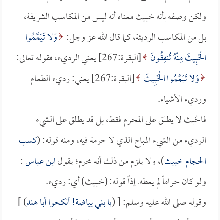
ولكن وصفه بأنه خبيث معناه أنه ليس من المكاسب الشريفة،
بل من المكاسب الرديئة، كما قال الله عز وجل:
وَلا تَيَمَّمُوا
الْخَبِيثَ مِنْهُ تُنفِقُونَ
[البقرة:267] يعني الرديء، فقوله تعالى:
وَلا تَيَمَّمُوا الْخَبِيثَ
[البقرة:267] يعني: رديء الطعام
ورديء الأشياء.
فالخبث لا يطلق على المحرم فقط، بل قد يطلق على الشيء
الرديء من الشيء المباح الذي لا حرمة فيه، ومنه قوله: (
كسب
الحجام خبيث
)، ولا يلزم من ذلك أنه محرم؛ يقول
ابن عباس
:
ولو كان حراماً لم يعطه. إذاً قوله: (خبيث) أي: رديء.
وقوله صلى الله عليه وسلم: [ (
يا بني بياضة! أنكحوا
أبا هند
) ]