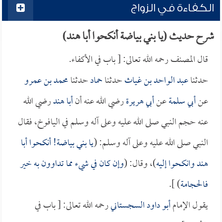
الكفاءة في الزواج
شرح حديث (يا بني بياضة أنكحوا أبا هند)
قال المصنف رحمه الله تعالى: [ باب في الأكفاء.
حدثنا
عبد الواحد بن غياث
حدثنا
حماد
حدثنا
محمد بن عمرو
عن
أبي سلمة
عن
أبي هريرة
رضي الله عنه أن
أبا هند
رضي الله
عنه حجم النبي صلى الله عليه وعلى آله وسلم في اليافوخ، فقال
النبي صلى الله عليه وعلى آله وسلم: (
يا بني بياضة! أنكحوا
أبا
هند
وانكحوا إليه
)، وقال: (
وإن كان في شيء مما تداوون به خير
فالحجامة
) ].
يقول الإمام
أبو داود السجستاني
رحمه الله تعالى: [ باب في