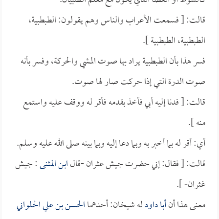
كالسوط أو العصا الذي يكون مع معلم الصبيان.
قالت: [ فسمعت الأعراب والناس وهم يقولون: الطبطبية،
الطبطبية، الطبطبية ].
فسر هذا بأن الطبطبية يراد بها صوت المشي والحركة، وفسر بأنه
صوت الدرة التي إذا حركت صار لها صوت.
قالت: [ فدنا إليه أبي فأخذ بقدمه فأقر له ووقف عليه واستمع
منه ].
أي: أقر له بما أخبر به وبما دعا إليه وبما بينه صلى الله عليه وسلم.
قالت: [ فقال: إني حضرت جيش عثران -قال
ابن المثنى
: جيش
غثران- ].
معنى هذا أن
أبا داود
له شيخان: أحدهما
الحسن بن علي الحلواني