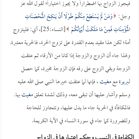
فيجوز الزواج بها اضطراراً ولا يجوز اختياراً؛ لقول الله عز
وجل:
وَمَنْ لَمْ يَسْتَطِعْ مِنْكُمْ طَوْلًا أَنْ يَنكِحَ الْمُحْصَنَاتِ
الْمُؤْمِنَاتِ فَمِنْ مَا مَلَكَتْ أَيْمَانُكُمْ
[النساء:25]، أي: فليتزوج
أمة؛ لكن هذا مقيد بعدم القدرة على تزوج الحرة، فالحرية معتبرة.
ولهذا جاء أن الزوج والزوجة إذا كانا من الأرقاء ثم عتقت
الزوجة وبقي الزوج على رقه فإن الزوجة مخيرة، كما حصل
لـ
بريرة
مع
مغيث
، فإنها لما عتقت خيرها النبي صلى الله عليه
وسلم وأشار عليها أن تبقى معه، وذلك لشدة تعلق
مغيث
بها.
فالمكافأة في الحرية جاء ما يدل عليها، وتتجاوز للحاجة
وللضرورة كما جاء في سورة النساء في الآية الكريمة.
الكفاءة في النسب وحكم اعتبارها في الزواج