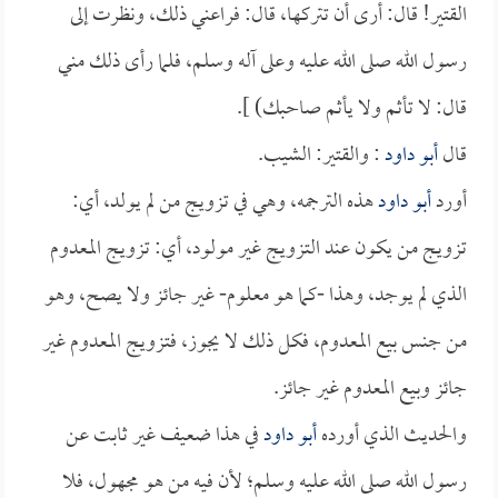
القتير! قال: أرى أن تتركها، قال: فراعني ذلك، ونظرت إلى
رسول الله صلى الله عليه وعلى آله وسلم، فلما رأى ذلك مني
قال: لا تأثم ولا يأثم صاحبك) ].
قال
أبو داود
: والقتير: الشيب.
أورد
أبو داود
هذه الترجمه، وهي في تزويج من لم يولد، أي:
تزويج من يكون عند التزويج غير مولود، أي: تزويج المعدوم
الذي لم يوجد، وهذا -كما هو معلوم- غير جائز ولا يصح، وهو
من جنس بيع المعدوم، فكل ذلك لا يجوز، فتزويج المعدوم غير
جائز وبيع المعدوم غير جائز.
والحديث الذي أورده
أبو داود
في هذا ضعيف غير ثابت عن
رسول الله صلى الله عليه وسلم؛ لأن فيه من هو مجهول، فلا