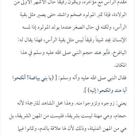
مقدم الرأس مع مؤخره، ويكون رقيقاً حال الأشهر الأولى من
الولادة، فإذا كبر المولود ضخم واشتد حتى يصير مثل بقية
الرأس، ولكنه في حال الصغر عندما يولد المولود إذا لمسه
الإنسان يجد شيئاً رقيقاً ليس مثل بقية الرأس، فهذا يقال له:
اليافوخ. فـ
أبو هند
حجم النبي صلى الله عليه وسلم في هذا
المكان.
فقال النبي صلى الله عليه وآله وسلم: [ (
يا بني بياضة! أنكحوا
أبا هند
وانكحوا إليه
) ].
يعني: زوجوه وتزوجوا منه. وهذا محل الشاهد للترجمة؛ لأنه
حجام، وهي مهنة ليست بشريفة، فليست من المهن الشريفة، بل
هي من المهن الدنيئة، وذلك لأن لها علاقة بالدم، وكانوا فيما