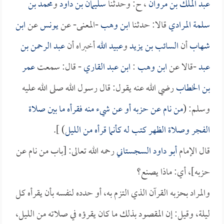
عبد الملك بن مروان
، ح: وحدثنا
سليمان بن داود
و
محمد بن
سلمة المرادي
قالا: حدثنا
ابن وهب
-المعنى- عن
يونس
عن
ابن
شهاب
أن
السائب بن يزيد
و
عبيد الله
أخبراه أن
عبد الرحمن بن
عبد
-قالا عن
ابن وهب
:
ابن عبد القاري
- قال: سمعت
عمر
بن الخطاب
رضي الله عنه يقول: قال رسول الله صلى الله عليه
وسلم: (
من نام عن حزبه أو عن شيء منه فقرأه ما بين صلاة
الفجر وصلاة الظهر كتب له كأنما قرأه من الليل
) ].
قال الإمام
أبو داود السجستاني
رحمه الله تعالى: [باب من نام عن
حزبه]، أي: ماذا يصنع؟
والمراد بحزبه القرآن الذي التزم به، أو حدده لنفسه بأن يقرأه كل
ليلة، وقيل: إن المقصود بذلك ما كان يقرؤه في صلاته من الليل،