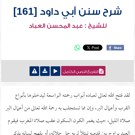
شرح سنن أبي داود [161]
للشيخ : عبد المحسن العباد
التفريغ النصي الكامل
لقد فتح الله تعالى لعباده أبواب رحمته الواسعة ليدخلوها بأنواع
القرب وأعمال البر، وإن مما تستجلب به رحمة الله تعالى من أعمال البر
صلاة الليل، حيث يغمر الكون السكون عقب صلاة المغرب فيقوم
العبد يراوح بين قدميه تبتلاً لربه جل جلاله، أو يلهج لسانه بذكر