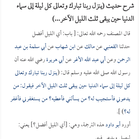
شرح حديث (ينزل ربنا تبارك وتعالى كل ليلة إلى سماء
الدنيا حين يبقى ثلث الليل الآخر...)
قال المصنف رحمه الله تعالى: [ باب: أي الليل أفضل
حدثنا
القعنبي
عن
مالك
عن
ابن شهاب
عن
أبي سلمة بن عبد
الرحمن
وعن
أبي عبد الله الأغر
عن
أبي هريرة
رضي الله عنه أن
رسول الله صلى الله عليه وسلم قال: (
ينزل ربنا تبارك وتعالى
كل ليلة إلى سماء الدنيا حين يبقى ثلث الليل الآخر فيقول: من
يدعوني فأستجيب له؟ من يسألني فأعطيه؟ من يستغفرني فأغفر
له؟
) ].
أورد
أبو داود
هذه الترجمة، وهي: [أي الليل أفضل؟] يعني:
ليصلى ويدعى فيه.