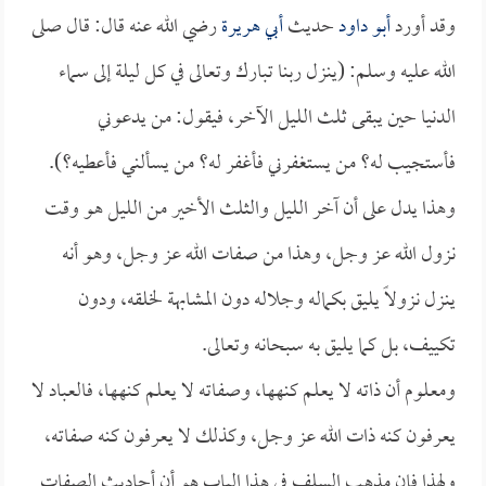
وقد أورد
أبو داود
حديث
أبي هريرة
رضي الله عنه قال: قال صلى
الله عليه وسلم: (ينزل ربنا تبارك وتعالى في كل ليلة إلى سماء
الدنيا حين يبقى ثلث الليل الآخر، فيقول: من يدعوني
فأستجيب له؟ من يستغفرني فأغفر له؟ من يسألني فأعطيه؟).
وهذا يدل على أن آخر الليل والثلث الأخير من الليل هو وقت
نزول الله عز وجل، وهذا من صفات الله عز وجل، وهو أنه
ينزل نزولاً يليق بكماله وجلاله دون المشابهة لخلقه، ودون
تكييف، بل كما يليق به سبحانه وتعالى.
ومعلوم أن ذاته لا يعلم كنهها، وصفاته لا يعلم كنهها، فالعباد لا
يعرفون كنه ذات الله عز وجل، وكذلك لا يعرفون كنه صفاته،
ولهذا فإن مذهب السلف في هذا الباب هو أن أحاديث الصفات