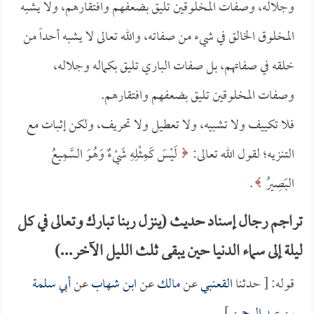
وجلاله، وصفات المخلوقين تليق بضعفهم وافتقارهم، ولا يشبه
المخلوق الخالق في شيء من صفاته، والله تعالى لا يشبه أحداً من
خلقه في صفاتهم، بل صفات الباري تليق بكماله وجلاله،
وصفات المخلوقين تليق بضعفهم وافتقارهم.
فلا تكييف ولا تشبيه، ولا تعطيل ولا تحريف، ولكن إثبات مع
التنزيه؛ لقول الله تعالى:
لَيْسَ كَمِثْلِهِ شَيْءٌ وَهُوَ السَّمِيعُ
البَصِيرُ
.
تراجم رجال إسناد حديث (ينزل ربنا تبارك وتعالى في كل
ليلة إلى سماء الدنيا حين يبقى ثلث الليل الآخر...)
قوله: [ حدثنا
القعنبي
عن
مالك
عن
ابن شهاب
عن
أبي سلمة