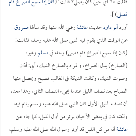
فقلت لها: أي حينٍ كان يصلي؟ قالت: (
كان إذا سمع الصراخ قام
فصلى
) ].
أورد
أبو داود
حديث
عائشة
رضي الله عنها وقد سألها
مسروق
عن الوقت الذي يقوم فيه النبي صلى الله عليه وسلم فقالت:
(كان إذا سمع الصراخ قام فصلى) وجاء في
مسلم
وغيره
(الصارخ) بدل الصراخ، والمراد بالصارخ الديك، أي: أذان
وصوت الديك، وكانت الديكة في الغالب تصيح ويحصل منها
الصياح بعد نصف الليل عندما يجيء النصف الثاني، وهذا معناه
أن نصف الليل الأول كان النبي صلى الله عليه وسلم ينام فيه،
ولكنه كان في بعض الأحيان يوتر من أول الليل، كما جاء عن
عائشة
أنه من كل الليل قد أوتر رسول الله صلى الله عليه وسلم،