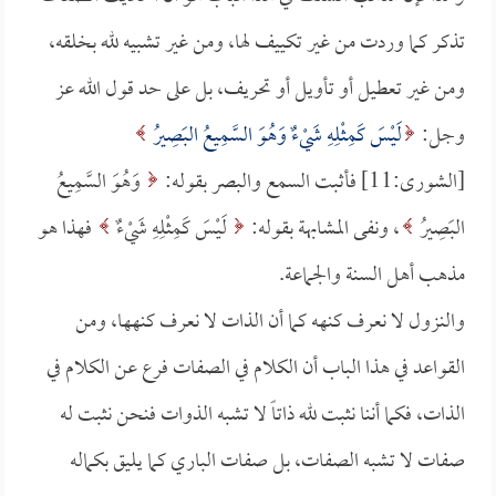
تذكر كما وردت من غير تكييف لها، ومن غير تشبيه لله بخلقه،
ومن غير تعطيل أو تأويل أو تحريف، بل على حد قول الله عز
وجل:
لَيْسَ كَمِثْلِهِ شَيْءٌ وَهُوَ السَّمِيعُ البَصِيرُ
[الشورى:11] فأثبت السمع والبصر بقوله:
وَهُوَ السَّمِيعُ
البَصِيرُ
، ونفى المشابهة بقوله:
لَيْسَ كَمِثْلِهِ شَيْءٌ
فهذا هو
مذهب أهل السنة والجماعة.
والنزول لا نعرف كنهه كما أن الذات لا نعرف كنهها، ومن
القواعد في هذا الباب أن الكلام في الصفات فرع عن الكلام في
الذات، فكما أننا نثبت لله ذاتاً لا تشبه الذوات فنحن نثبت له
صفات لا تشبه الصفات، بل صفات الباري كما يليق بكماله