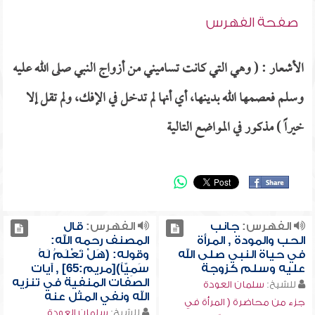
صفحة الفهرس
الأشعار : ( وهي التي كانت تساميني من أزواج النبي صلى الله عليه
وسلم فعصمها الله بدينها، أي أنها لم تدخل في الإفك، ولم تقل إلا
خيراً ) مذكور في المواضع التالية
الفهرس:
جانب
الفهرس:
قال
الحب والمودة , المرأة
المصنف رحمه الله:
في حياة النبي صلى الله
وقوله: (هَلْ تَعْلَمُ لَهُ
عليه وسلم كزوجة
سَمِيّاً)[مريم:65] , آيات
الصفات المنفية في تنزيه
للشيخ:
سلمان العودة
الله ونفي المثل عنه
جزء من محاضرة ( المرأة في
للشيخ:
سلمان العودة