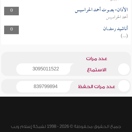
الأذان- بصوت أحمد الحراسيس
0
أحمد الحراسيس
أناشيد رمضان
0
(...)
عدد مرات
3095011522
الاستماع
عدد مرات الحفظ
839799894
جميع الحقوق محفوظة © 2026 - 1998 لشبكة إسلام ويب