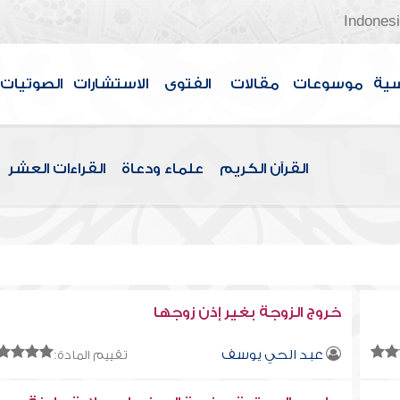
Indones
سية
موسوعات
مقالات
الفتوى
الاستشارات
الصوتيات
القرآن الكريم
علماء ودعاة
القراءات العشر
خروج الزوجة بغير إذن زوجها
عبد الحي يوسف
تقييم المادة: