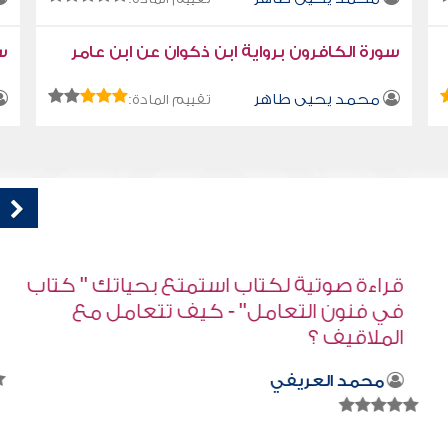
سورة الكافرون برواية ابن ذكوان عن ابن عامر
سو
محمد يحيى طاهر
تقييم المادة:
اب
قراءة صوتية لكتاب استمتع بحياتك " كتاب
في فنون التعامل - اعترف بخطئك ولا تكابر
محمد العريفي