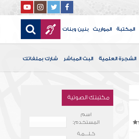
المكتبة
المواريث
بنين وبنات
الشجرة العلمية
البث المباشر
شارك بملفاتك
مكتبتك الصوتية
اسم
المستخدم:
كـلـــمـة