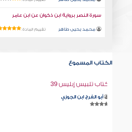
سورة النصر برواية ابن ذكوان عن ابن عامر
محمد يحيى طاهر
تقييم المادة:
الكتاب المسموع
قراءة صوتية لكتاب استمتع بحياتك " كت
في فنون التعامل" - كيف تتعامل مع
الملاقيف ؟
محمد العريفي