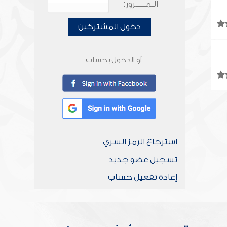
الـمـــــرور:
دخول المشتركين
أو الدخول بحساب
استرجاع الرمز السري
تسجيل عضو جديد
إعادة تفعيل حساب