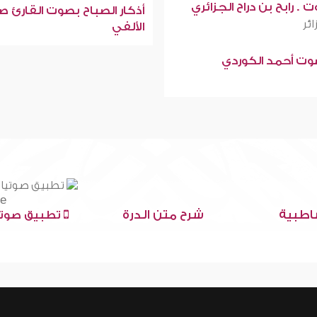
 . رابح بن دراح الجزائري
أذكار الصباح بصوت القارئ ص
ائر
الألفي
صوت أحمد الكوردي
اطبية
شرح متن الدرة
تطبيق صوتي