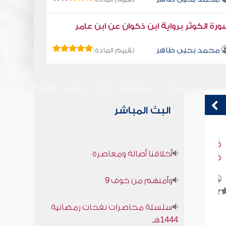
رة الكوثر برواية ابن ذكوان عن ابن عامر
محمد يحيى طاهر
تقييم المادة:
البث المباشر
قراءة صوتية لكتاب استمتع بحياتك " كتاب
ق
أخلاقنا أصالة ومعاصرة
في فنون التعامل - فر من المشاكل
ف
محمد العريفي
وأمنهم من خوف 9
سلسلة محاضرات نفحات رمضانية
1444هـ