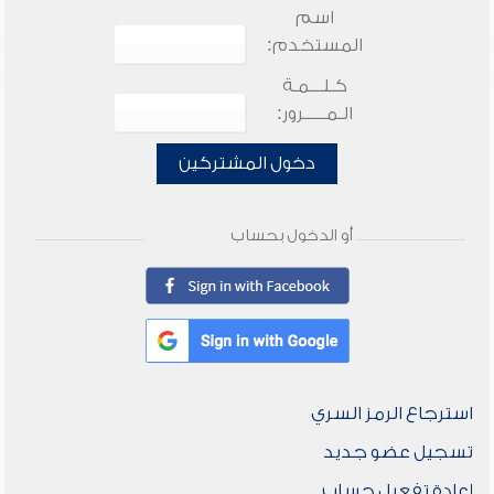
اسم
المستخدم:
كـلـــمـة
الـمـــــرور:
دخول المشتركين
أو الدخول بحساب
استرجاع الرمز السري
تسجيل عضو جديد
إعادة تفعيل حساب