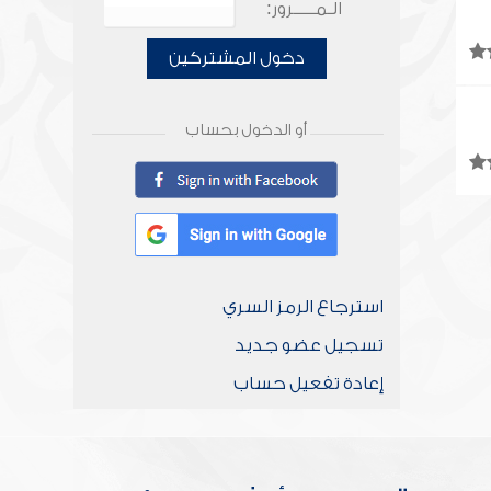
الـمـــــرور:
دخول المشتركين
أو الدخول بحساب
استرجاع الرمز السري
تسجيل عضو جديد
إعادة تفعيل حساب