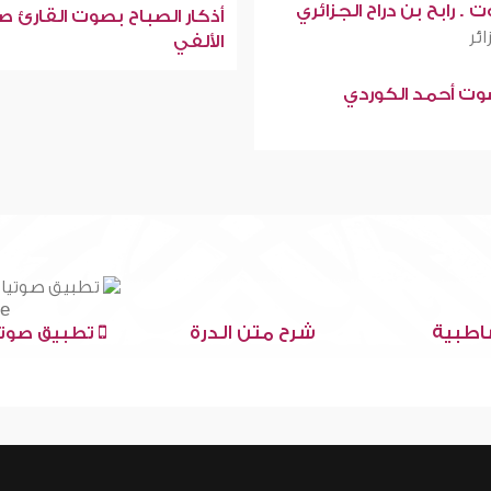
 . رابح بن دراح الجزائري
أذكار الصباح بصوت القارئ ص
ائر
الألفي
صوت أحمد الكوردي
اطبية
شرح متن الدرة
تطبيق صوتي