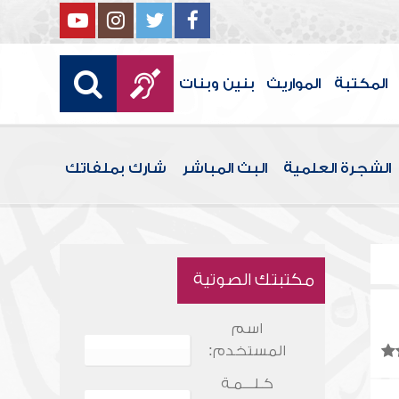
المكتبة
المواريث
بنين وبنات
الشجرة العلمية
البث المباشر
شارك بملفاتك
مكتبتك الصوتية
اسم
المستخدم:
كـلـــمـة