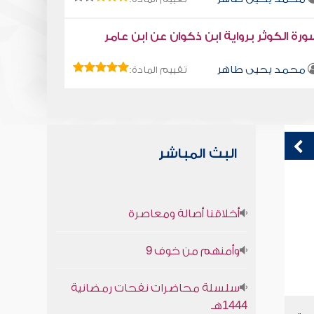
رة الكوثر برواية ابن ذكوان عن ابن عامر
محمد يحيى طاهر
تقييم المادة:
البث المباشر
وراء كل عظيم أم
ق
أخلاقنا أصالة ومعاصرة
ف
صابر دياب
وأمنهم من خوف 9
سلسلة محاضرات نفحات رمضانية
1444هـ