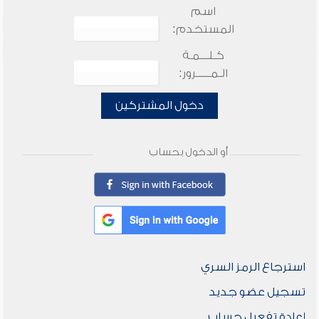
اسم
المستخدم:
كـلـــمـة
الـمـــــرور:
دخول المشتركين
أو الدخول بحساب
استرجاع الرمز السري
تسجيل عضو جديد
إعادة تفعيل حساب