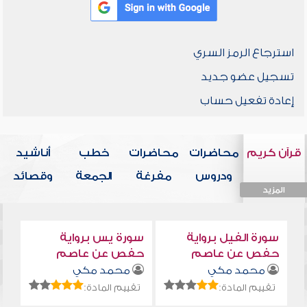
استرجاع الرمز السري
تسجيل عضو جديد
إعادة تفعيل حساب
قرآن كريم
محاضرات
محاضرات
خطب
أناشيد
ودروس
مفرغة
الجمعة
وقصائد
المزيد
المزيد
المزيد
المزيد
المزيد
سورة الفيل برواية
سورة يس برواية
حفص عن عاصم
حفص عن عاصم
محمد مكي
محمد مكي
تقييم المادة:
تقييم المادة: