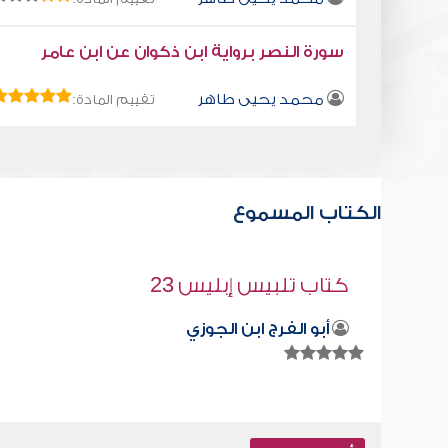
سورة النصر برواية ابن ذكوان عن ابن عامر
محمد يحيى طاهر
تقييم المادة:
الكتاب المسموع
ديننا ليس كلمة تقال
صابر دياب