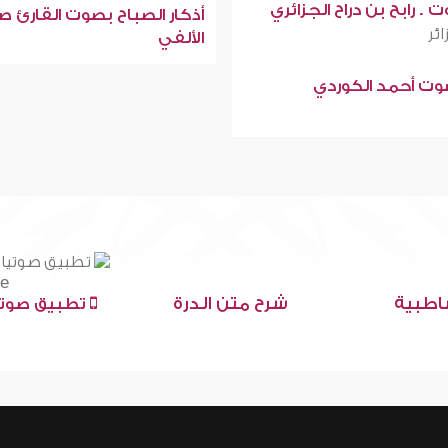
 . رابح بن دراح الجزائري
أذكار الصباح بصوت القارئ ص
ائر
الألفي
صوت أحمد الكوردي
اطبية
شرح متن الدرة
تطبيق صوتي