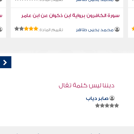
سورة الكافرون برواية ابن ذكوان عن ابن عامر
سو
محمد يحيى طاهر
تقييم المادة:
قراءة صوتية لكتاب استمتع بحياتك " كتاب
في فنون التعامل - كن جبلا
محمد العريفي