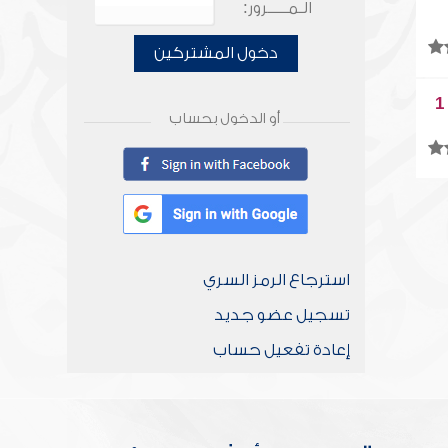
الـمـــــرور:
دخول المشتركين
أو الدخول بحساب
استرجاع الرمز السري
تسجيل عضو جديد
إعادة تفعيل حساب