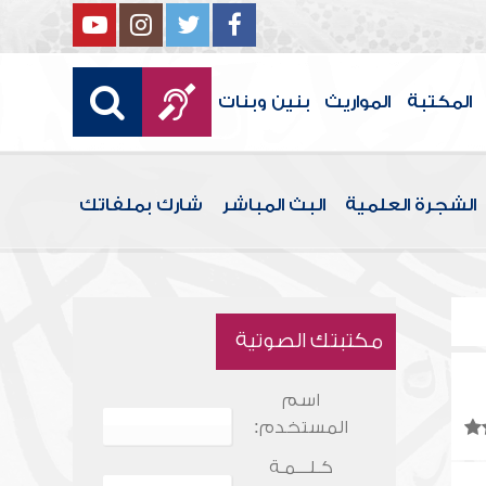
المكتبة
المواريث
بنين وبنات
الشجرة العلمية
البث المباشر
شارك بملفاتك
مكتبتك الصوتية
اسم
المستخدم:
كـلـــمـة