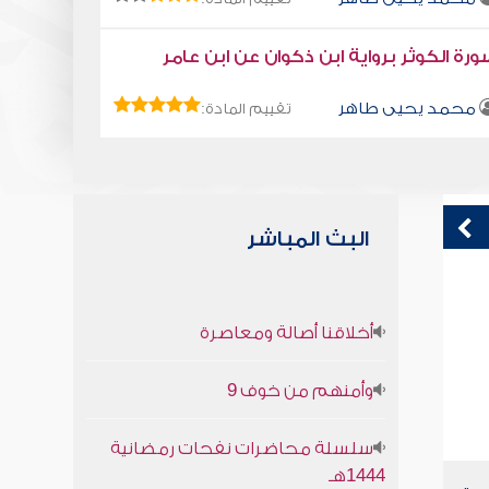
رة الكوثر برواية ابن ذكوان عن ابن عامر
محمد يحيى طاهر
تقييم المادة:
البث المباشر
خصائص الأمة في الدنيا والآخرة
ق
أخلاقنا أصالة ومعاصرة
ف
صابر دياب
وأمنهم من خوف 9
سلسلة محاضرات نفحات رمضانية
1444هـ