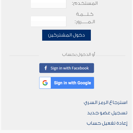
المستخدم:
كـلـــمـة
الـمـــــرور:
دخول المشتركين
أو الدخول بحساب
استرجاع الرمز السري
تسجيل عضو جديد
إعادة تفعيل حساب