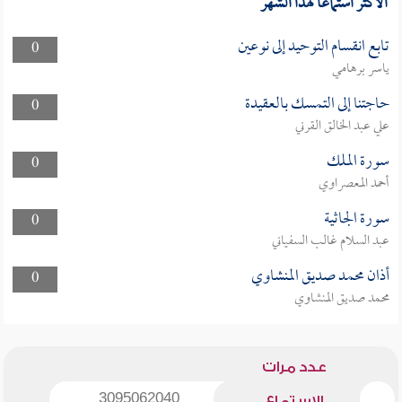
الأكثر استماعا لهذا الشهر
تابع انقسام التوحيد إلى نوعين
0
ياسر برهامي
حاجتنا إلى التمسك بالعقيدة
0
علي عبد الخالق القرني
سورة الملك
0
أحمد المعصراوي
سورة الجاثية
0
عبد السلام غالب السفياني
أذان محمد صديق المنشاوي
0
محمد صديق المنشاوي
عدد مرات
3095062040
الاستماع