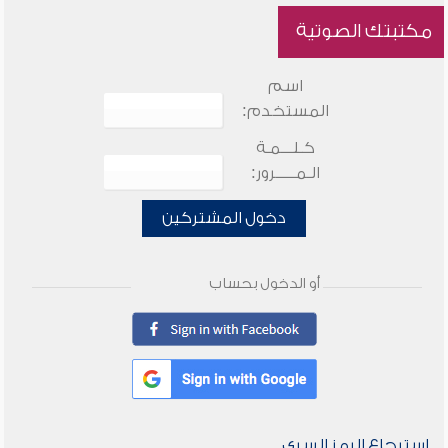
مكتبتك الصوتية
اسم
المستخدم:
كـلـــمـة
الـمـــــرور:
دخول المشتركين
أو الدخول بحساب
استرجاع الرمز السري