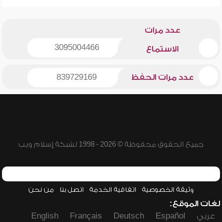
عدد مرات
3095004466
الاستماع
عدد مرات الحفظ
839729169
جميع الحقوق محفوظة © 2026 - 1998 لشبكة إسلام ويب
وثيقة الخصوصية
اتفاقية الخدمة
اتصل بنا
من نحن
لغات الموقع:
عربي
Español
Deutsch
Français
English