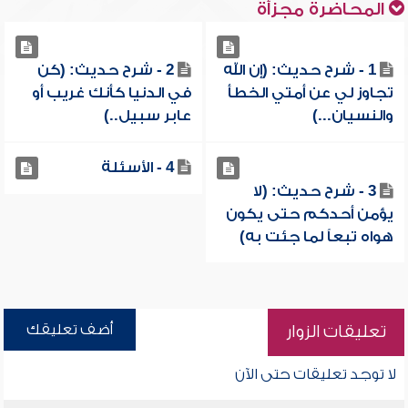
المحاضرة مجزأة
1 - شرح حديث: (إن الله
2 - شرح حديث: (كن
تجاوز لي عن أمتي الخطأ
في الدنيا كأنك غريب أو
والنسيان...)
عابر سبيل..)
4 - الأسئلة
3 - شرح حديث: (لا
يؤمن أحدكم حتى يكون
هواه تبعاً لما جئت به)
أضف تعليقك
تعليقات الزوار
لا توجد تعليقات حتى الآن