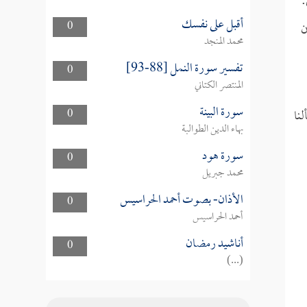
أي:
أقبل على نفسك
0
ن
محمد المنجد
تفسير سورة النمل [88-93]
0
المنتصر الكتاني
سورة البينة
لنا
0
بهاء الدين الطوالبة
سورة هود
0
محمد جبريل
الأذان- بصوت أحمد الحراسيس
0
أحمد الحراسيس
أناشيد رمضان
0
(...)