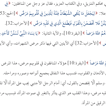
 في محكم التنزيل، وفي الكتاب العزيز، فقال عز وجل عن المنافقين:
فِي
لِيَجْعَلَ مَا يُلْقِي الشَّيْطَانُ فِتْنَةً لِلَّذِينَ فِي قُلُوبِهِمْ مَرَضٌ
َّقَيْتُنَّ فَلا تَخْضَعْنَ بِالْقَوْلِ فَيَطْمَعَ الَّذِي فِي قَلْبِهِ مَرَضٌ
[الأحزاب:32].
هُمُ اللَّهُ مَرَضاً
[البقرة:10]، والآية الثانية:
يَا نِسَاءَ النَّبِيِّ لَسْتُنَّ كَأَحَدٍ 
َضٌ
[الأحزاب:32] أي الآيتين التي فيها ذكر مرض الشهوات، وأي الآي
 اللَّهُ مَرَضاً
[البقرة:10] هؤلاء المنافقون في قلوبهم مرض، هذا المرض
لأذهان والقلوب، فتسبب هذا النفاق بجميع أنواعه وصوره ومراحله.
 وسلم ألَّا يخضعن بالقول، أي: أمام الرجل الأجنبي يجب على المرأة ألَّا تل
قلبه مرض، وهذا القلب هو الذي يتأثر بالتغير في صوت المرأة، فبسبب م
رقيق من المرأة.