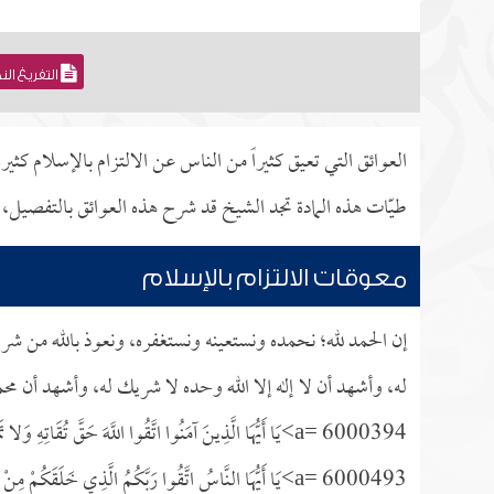
التفريغ ال
العوائق التي تعيق كثيراً من الناس عن الالتزام بالإسلام كث
طيّات هذه المادة تجد الشيخ قد شرح هذه العوائق بالتفصيل، م
معوقات الالتزام بالإسلام
إن الحمد لله؛ نحمده ونستعينه ونستغفره، ونعوذ بالله من شر
له، وأشهد أن لا إله إلا الله وحده لا شريك له، وأشهد أن مح
a= 6000394>يَا أَيُّهَا الَّذِينَ آمَنُوا اتَّقُوا اللَّهَ حَقَّ تُقَاتِهِ وَلا تَمُوتُنَّ إِلَّا وَأَنْتُمْ مُسْلِمُونَ
a= 6000493>يَا أَيُّهَا النَّاسُ اتَّقُوا رَبَّكُمُ الَّذِي خَلَقَكُمْ