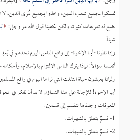
وجل:
يَا أَيُّهَا الَّذِينَ آمَنُوا ادْخُلُوا فِي السِّلْمِ كَافَّةً
[البقرة:208] والسلم: هو الإسلام..
تمسكوا بجميع شعب الدين، وخذوا بجميع عُرى الدين، لا تترك
نضع له تعريفات كثيرة، ولكن يكفينا قول الله عز وجل:
يَا
شيئاً.
وإذا نظرنا -أيها الإخوة- إلى واقع الناس اليوم نجدهم في بُعدٍ
أنفسنا سؤالاً: لماذا يترك الناس الالتزام بالإسلام، وأحكام
ولماذا يعيشون حياة التفلت التي نراها اليوم في واقع المسلمي
أيها الإخوة! للإجابة على هذا التساؤل لا بد أن نفكر في المعو
المعوقات وجدناها تنقسم إلى قسمين:
1- قسمٌ يتعلق بالشهوات.
2- قسمٌ يتعلق بالشبهات.