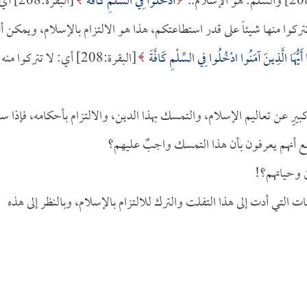
ادْخُلُوا فِي السِّلْمِ كَافَّةً
[البقرة:208] 
وا منها شيئاً على قدر استطاعتكم، هذا هو الالتزام بالإسلام، ويمكن أ
 أَيُّهَا الَّذِينَ آمَنُوا ادْخُلُوا فِي السِّلْمِ كَافَّةً
[البقرة:208] أي: لا تتركوا منه
 كبيرٍ عن تعاليم الإسلام، والتمسك بهذا الدين، والالتزام بأحكامه، فإذا سأ
ه مع أنهم يعرفون بأن هذا التمسك واجبٌ عليهم؟
ن وحياتهم؟!
قات التي أدت إلى هذا التفلت والترك للالتزام بالإسلام، وبالنظر إلى هذه