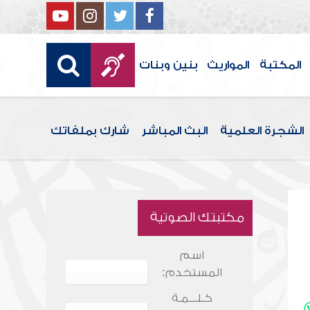
المكتبة
المواريث
بنين وبنات
الشجرة العلمية
البث المباشر
شارك بملفاتك
مكتبتك الصوتية
اسم
المستخدم:
كـلـــمـة