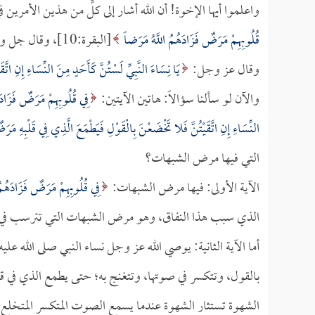
واعلموا أيها الإخوة! أن الله أشار إلى كلٍّ من هذين الأمرين
قُلُوبِهِمْ مَرَضٌ فَزَادَهُمُ اللَّهُ مَرَضاً
[البقرة:10]، وقال جل وعلا:
وقال عز وجل:
يَا نِسَاءَ النَّبِيِّ لَسْتُنَّ كَأَحَدٍ مِنَ النِّسَاءِ إِنِ ات
والآن لو سألنا سؤالاً: هاتين الآيتين:
فِي قُلُوبِهِمْ مَرَضٌ فَزَادَ
النِّسَاءِ إِنِ اتَّقَيْتُنَّ فَلا تَخْضَعْنَ بِالْقَوْلِ فَيَطْمَعَ الَّذِي فِي قَلْبِهِ مَر
التي فيها مرض الشبهات؟
الآية الأولى: فيها مرض الشبهات:
فِي قُلُوبِهِمْ مَرَضٌ فَزَادَهُمُ
الذي سبب هذا النفاق، وهو مرض الشبهات التي تترسب في ا
أما الآية الثانية: يوصي الله عز وجل نساء النبي صلى الله عليه
بالقول، وتتكسر في صوتها، وتتغنج به؛ حتى يطمع الذي في 
الشهوة تستثار الشهوة عندما يسمع الصوت المتكسر المتخلع ال