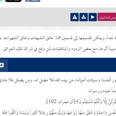
نصي الكامل
يرة جداً، ويمكن تقسيمها إلى قسمين هما: عائق الشبهات وعائق الشهوات. و
بيناً أثرها، مع بعض الردود والمناقشات لمن وقع في شراك تلك العوائق.
ور أنفسنا وسيئات أعمالنا، من يهده الله فلا مضل له، ومن يضلل فلا هاد
مداً عبده ورسوله.
[آل عمران:102].
 مِنْ نَفْسٍ وَاحِدَةٍ وَخَلَقَ مِنْهَا زَوْجَهَا وَبَثَّ مِنْهُمَا رِجَالاً كَثِيراً وَنِسَاءً وَاتَّقُوا اللَّهَ