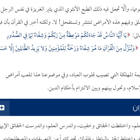
ا، وألَّا تجعل فيه ذلك الطبع الأنثوي الذي يثير الغريزة في نفس الرجل.
الخلق وفيهم هذه الأمراض تنتشر وتستفحل! لا. ولكنه أخبر في القرآن بأن في
الى:
يَا أَيُّهَا النَّاسُ قَدْ جَاءَتْكُمْ مَوْعِظَةٌ مِنْ رَبِّكُمْ وَشِفَاءٌ لِمَا فِي الصُّدُورِ
وَنُنَزِّلُ مِنَ الْقُرْآنِ مَا هُوَ شِفَاءٌ وَرَحْمَةٌ لِلْمُؤْمِنِينَ وَلا يَزِيدُ الظَّالِمِينَ إِلَّا خَسَ
ظيمة المهلكة التي تصيب قلوب العباد، وفي موضوعنا هذا تلعب أمراض
سلام، وتحول بينهم وبين الالتزام بأحكام الدين.
ان
 العلم، واختلطت الحقائق وخفيت، واندرس العلم، واندرست الحقائق الإيمان
واختلط الحق بالباطل، فلذلك تجد كثيراً من التعريفات والمصطلحات