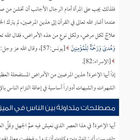
فلذلك يجب على المرأة أمام الرجال الأجانب أن تخشن من صوته
عندما أشار الله تعالى في القرآن إلى هذين المرضين، لم يترك 
علاجٌ لكل مرضٍ، ولكل نوعٍ من هذه الأمراض، فقال الله تع
وَهُدىً وَرَحْمَةٌ لِلْمُؤْمِنِينَ
[يونس:57]، وقال الله عز وجل:
[الإسراء:82].
إذاً أيها الإخوة! هذين المرضين من الأمراض المستفحلة الع
الشهوات والشبهات أدواراً أساسية في إعاقة التزام الناس بالإ
مصطلحات متداولة بين الناس في الميز
أيها الإخوة! في هذا العصر الذي نعيش فيه عمَّ الجهل وقلَّ
-اندرست أي: اندثرت- وكادت أن تزول، فخفيت معالم الهدى 