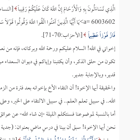
الَّذِي تَسَاءَلُونَ بِهِ وَالْأَرْحَامَ إِنَّ اللَّهَ كَانَ عَلَيْكُمْ رَقِيباً
[النساء:1]
a= 6003602>يَا أَيُّهَا الَّذِينَ آمَنُوا اتَّقُوا اللَّهَ وَقُولُوا قَوْلاً سَدِيداً *
فَازَ فَوْزاً عَظِيماً
[الأحزاب:70-71].
إخواني في الله! السلام عليكم ورحمة الله وبركاته، فإنه من نعم 
تكون من حلق الذكر، وأن يكتبنا وإياكم في ديوان السعداء من 
قدير، وبالإجابة جدير.
والحقيقة أيها الإخوة! أن التقاء الأخ بإخوانه بعد فترة من 
الله.. في سبيل تعلم العلم.. في سبيل الالتقاء على الخير، وعلى 
أما بالنسبة لموضوعنا فسنتكلم الليلة -إن شاء الله- عن عوائق
نحن أيها الإخوة! سبق أن بينا في درسٍ ماضٍ بعنوان: (جدية الا