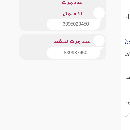
عدد مرات
الاستماع
[الحج:53]،
3095023450
مِنَ
عدد مرات الحفظ
تين
839937450
 هو
ين
رض