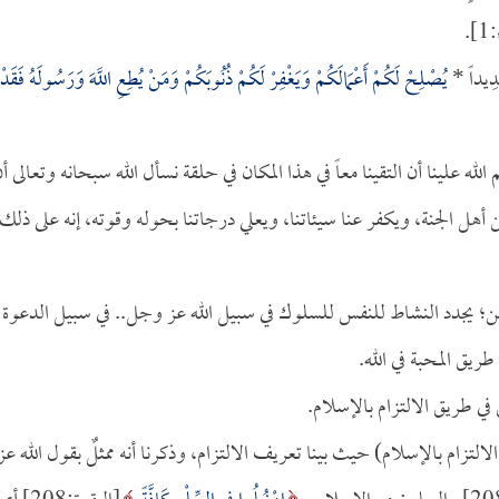
.
يُصْلِحْ لَكُمْ أَعْمَالَكُمْ وَيَغْفِرْ لَكُمْ ذُنُوبَكُمْ وَمَنْ يُطِعِ اللَّهَ وَرَسُولَهُ فَقَدْ
الله علينا أن التقينا معاً في هذا المكان في حلقة نسأل الله سبحانه وتعالى أ
أهل الجنة، ويكفر عنا سيئاتنا، ويعلي درجاتنا بحوله وقوته، إنه على ذلك
الزمن؛ يجدد النشاط للنفس للسلوك في سبيل الله عز وجل.. في سبيل الدعوة إ
طريق المحبة في الله.
 في طريق الالتزام بالإسلام.
لتزام بالإسلام) حيث بينا تعريف الالتزام، وذكرنا أنه ممثلٌ بقول الله عز