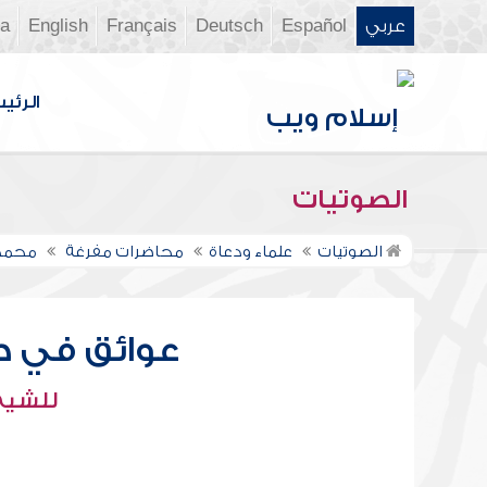
عربي
Español
Deutsch
Français
English
ia
الرئي
الصوتيات
الصوتيات
علماء ودعاة
محاضرات مفرغة
محمد
عوائق في طريق 
للشيخ