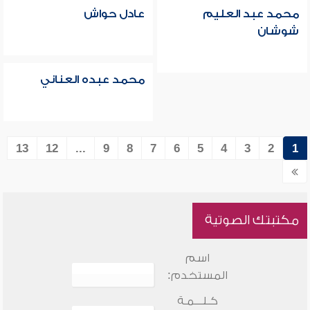
محمد عبد العليم
عادل حواش
شوشان
محمد عبده العناني
13
12
...
9
8
7
6
5
4
3
2
1
مكتبتك الصوتية
اسم
المستخدم:
كـلـــمـة