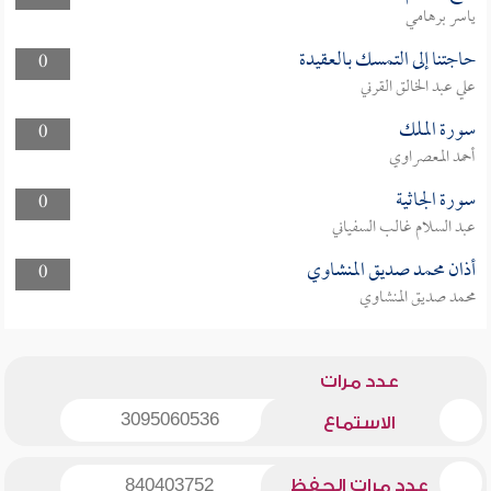
ياسر برهامي
حاجتنا إلى التمسك بالعقيدة
0
علي عبد الخالق القرني
سورة الملك
0
أحمد المعصراوي
سورة الجاثية
0
عبد السلام غالب السفياني
أذان محمد صديق المنشاوي
0
محمد صديق المنشاوي
عدد مرات
3095060536
الاستماع
عدد مرات الحفظ
840403752