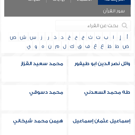
سور القرآن
أ
إ
ا
ب
ت
ث
ج
ح
خ
د
ذ
ر
ز
س
ش
ص
ض
ط
ظ
ع
غ
ف
ق
ك
ل
م
ن
ه
و
ي
وائل نصر الدين ابو طيفور
محمد سعيد القزاز
طه محمد السعدني
محمد دسوقي
إسماعيل عثمان إسماعيل
هيمن محمد شيخاني