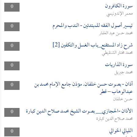
سورة الكافرون
0
معمر الإندونيسي
تيسير أصول الفقه للمبتدئين - الندب والمحرم
0
محمد حسن عبد الغفار
شرح زاد المستقنع_باب الغسل والتكفين [2]
0
محمد مختار الشنقيطي
سورة الذاريات
0
محمد جبريل
أذان - بصوت حسن خلفان. مؤذن جامع الإمام محمد بن
0
عبدالوهاب – قطر
حسن خلفان
الأذان -الحجازي__ بصوت الشيخ محمد صلاح الدين كبارة
0
محمد صلاح الدين كبارة
الليالي الخوالي
0