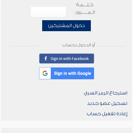
كـلـــمـة
الـمـــــرور:
دخول المشتركين
أو الدخول بحساب
استرجاع الرمز السري
تسجيل عضو جديد
إعادة تفعيل حساب