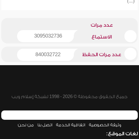
(...)
عدد مرات
3095032736
الاستماع
عدد مرات الحفظ
840032722
جميع الحقوق محفوظة © 2026 - 1998 لشبكة إسلام ويب
وثيقة الخصوصية
اتفاقية الخدمة
اتصل بنا
من نحن
لغات الموقع: