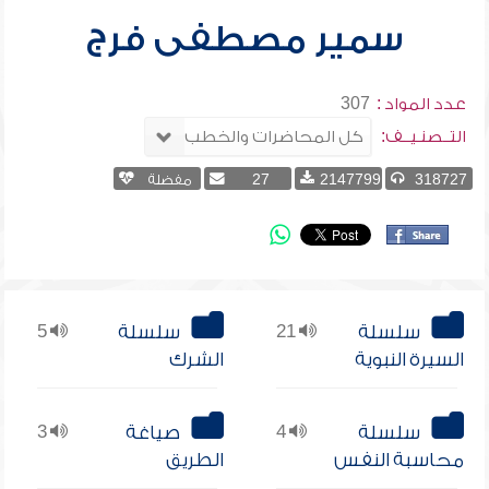
سمير مصطفى فرج
عدد المواد :
307
التــصنـيــف:
318727
2147799
27
مفضلة
سلسلة
21
سلسلة
5
السيرة النبوية
الشرك
سلسلة
4
صياغة
3
محاسبة النفس
الطريق