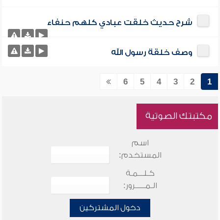
شرح حديث خلقت عبادي كلهم حنفاء
وصف خلقة رسول الله
6
5
4
3
2
1
مكتبتك الصوتية
اسم
المستخدم:
كـلـــمـة
الـمـــــرور:
دخول المشتركين