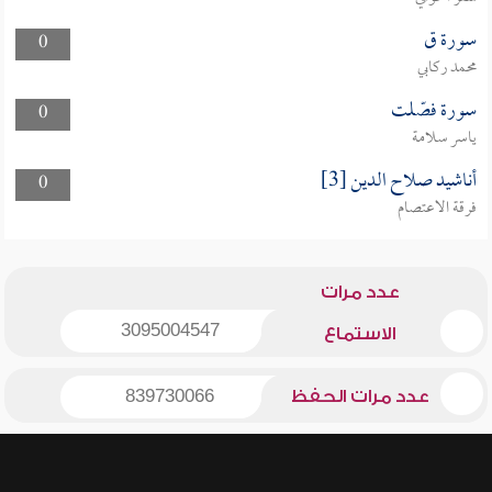
سورة ق
0
محمد ركابي
سورة فصّلت
0
ياسر سلامة
أناشيد صلاح الدين [3]
0
فرقة الاعتصام
عدد مرات
3095004547
الاستماع
عدد مرات الحفظ
839730066