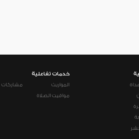
ية
خدمات تفاعلية
داة
المواريث
مشاركات ال
مواقيت الصلاة
رة
ة
عشر