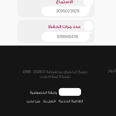
الاستماع
3095023929
عدد مرات الحفظ
839946439
زوار
جميع الحقوق محفوظة © 2026 - 1998
لشبكة إسلام ويب
وثيقة الخصوصية
اتفاقية الخدمة
اتصل بنا
من نحن