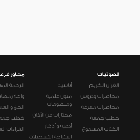
الصوتيات
محاور فرع
القرآن الكريم
أناشيد
الرحمة المه
محاضرات ودروس
متون علمية
واحة رمضان
ومنظومات
محاضرات مفرغة
الحج و العم
مختارات من الأذان
خطب جمعة
خطب جمع
أدعية و أذكار
الكتاب المسموع
القراءات ال
استراحة التسجيلات