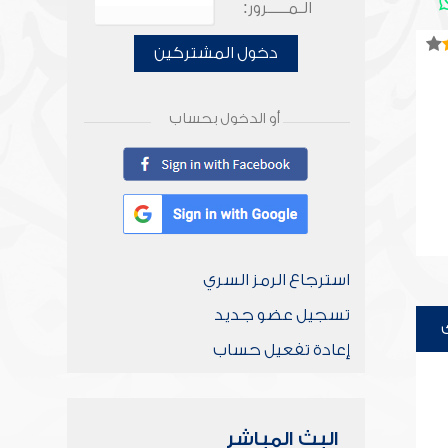
الـمـــــرور:
دخول المشتركين
أو الدخول بحساب
استرجاع الرمز السري
تسجيل عضو جديد
إعادة تفعيل حساب
البث المباشر