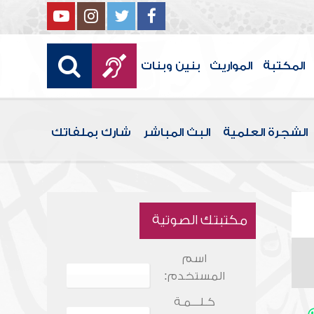
المكتبة
المواريث
بنين وبنات
الشجرة العلمية
البث المباشر
شارك بملفاتك
مكتبتك الصوتية
اسم
المستخدم:
كـلـــمـة