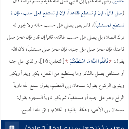
حصين
رضي الله عنهما إلى النبي صلى الله عليه وسلم مرضه قال:
(
صل قائماً، فإن لم تستطع فقاعداً، فإن لم تستطع فعلى جنب، فإن لم
تستطع فمستلقياً
)، فالمريض يصلي على حسب حاله ولا يجوز له
ترك الصلاة بل يصلي على حسب طاقته، قائماً إن قدر فإن عجز صلى
قاعداً، فإن عجز صلى على جنبه، فإن عجز صلى مستلقياً؛ لأن الله
يقول:
فَاتَّقُوا اللَّهَ مَا اسْتَطَعْتُمْ
[التغابن:16]، والذي على جنبه
أو مستلقي يصلي بالذكر وما يستطيع من الفعل، يكبر ويقرأ ويكبر
وينوي الركوع يقول: سبحان ربي العظيم، يقول سمع الله ناوياً
الرفع وهو على جنبه أو مستلقياً، ثم يكبر ناوياً السجود يقول:
سبحان ربي الأعلى، وهكذا بالنية والكلام، وفق الله الجميع.
معنى: (لا تجعل من عبادة الله عادة)