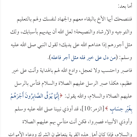
أما بعد:
فننصحك أيها الأخ بالبقاء معهم والجهاد لنفسك ولهم بالتعليم
والتوجيه والإرشاد والنصيحة؛ لعل الله أن يهديهم بأسبابك، ولك
مثل أجورهم إذا هداهم الله على يديك؛ لقول النبي صلى الله عليه
وسلم: (
من دل على خير فله مثل أجر فاعله
).
فاصبر واحتسب ولا تعجل، وادع الله لهم بالهداية وأنت على خير
عظيم، هكذا صبر الرسل عليهم الصلاة والسلام فتأس بالرسل
عليهم الصلاة والسلام، والله يقول:
إِنَّمَا يُوَفَّى الصَّابِرُونَ أَجْرَهُمْ
بِغَيْرِ حِسَابٍ
[الزمر:10]، قد أوذي نبينا صلى الله عليه وسلم
وأوذي الأنبياء فصبروا، فكن أنت متأسٍ بهم عليهم الصلاة
والسلام، فإذا كان أهل هذه القرية يتعاطون الشرك ودعاء الأموات