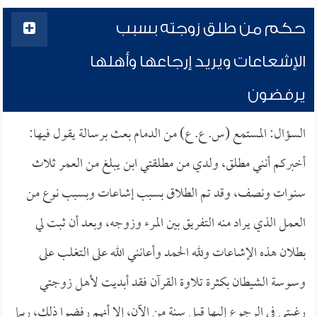
حكم من طلق زوجته بسبب
الإشعاعات ويريد إرجاعها وأهلها
يرفضون
السؤال: المستمع (س. ع. ع) من الدمام بعث برسالة يقول فيها:
أخبركم أنني مطلق، ولدي من مطلقتي ابن يبلغ من العمر ثلاث
سنوات ونصف، وقد تم الطلاق بسبب إشاعات وبسبب نوع من
العمل الذي يراد منه التفريق بين المرء وزوجه، وبعد أن ثبت لي
بطلان هذه الإشاعات ولله الحمد وأعانني الله على التغلب على
وسوسة الشيطان بكثرة تلاوة القرآن فقد أبديت لأهل زوجتي
رغبتي في الرجوع إليها قبل سنة من الآن، إلا أنهم رفضوا ذلك، ربما