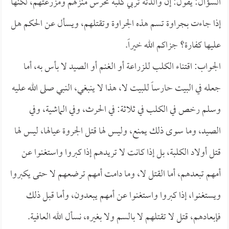
السؤال: يقول: إن والدته تربي كلبة تحرس منزلهم ومزرعتهم، لكنها
إذا جاءت بجراوة تسم هذه الجراوة وتقتلهم، ويسأل عن الحكم هل
عليها كفارة؟ جزاكم الله خيراً.
الجواب: اقتناء الكلب للزراعة أو الغنم أو الصيد لا بأس به، أما
جعله في البيت حارساً للبيت لا، هذا لا ينبغي، النبي صلى الله عليه
وسلم رخص في الكلب في ثلاثة: في الحرث، وفي الماشية، وفي
الصيد، وما سوى ذلك يمنع، وليس لها قتل الجروة عيالها، ليس لها
قتل أولاد الكلبة، بل إذا كانت لا تريدهم إذا كبروا واستغنوا عن
أمهم تبعدهم، أما القتل لا، وما دامت أمهم ترضعهم لا حتى يكبروا
ويستغنوا، إذا كبروا واستغنوا عن أمهم يبعدون، وأما قبل ذلك
فإبعادهم، قتل لا تقتلهم لا بالسم ولا بغيره، نسأل الله العافية.