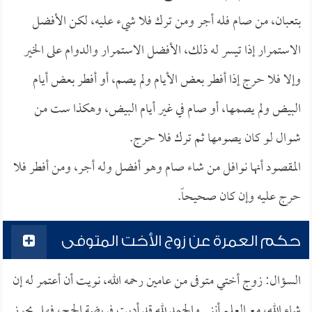
بتعبان، من صام فله أجر ومن ترك فلا شيء عليه، لكن الأفضل
الاستمرار إذا تيسر له ذلك، الأفضل الاستمرار والدوام على الخير
وإلا فلا حرج إذا أفطر بعض الأيام ولم يصم، أو أفطر بعض أيام
البيض ولم يصمها، أو صام في غير أيام البيض، وهكذا ست من
شوال لو كان يصومها ثم ترك فلا حرج.
المقصود أنها نوافل من شاء صام وهو أفضل وله أجر، ومن أفطر فلا
حرج عليه وإن كان صحيحاً.
حكم العمرة عن زوج الأخت المتوفى
السؤال: زوج أختي متوفى من عامين رحمه الله، نويت أن أعتمر له إن
شاء الله، مع العلم أنني والحمد لله قد أديت فريضة الحج، فهل يجوز