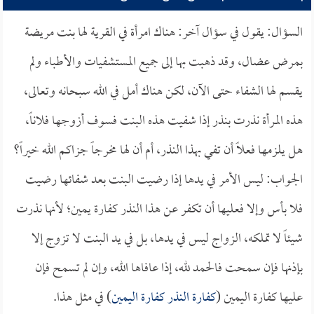
السؤال: يقول في سؤال آخر: هناك امرأة في القرية لها بنت مريضة
بمرض عضال، وقد ذهبت بها إلى جميع المستشفيات والأطباء ولم
يقسم لها الشفاء حتى الآن، لكن هناك أمل في الله سبحانه وتعالى،
هذه المرأة نذرت بنذر إذا شفيت هذه البنت فسوف أزوجها فلاناً،
هل يلزمها فعلاً أن تفي بهذا النذر، أم أن لها مخرجاً جزاكم الله خيراً؟
الجواب: ليس الأمر في يدها إذا رضيت البنت بعد شفائها رضيت
فلا بأس وإلا فعليها أن تكفر عن هذا النذر كفارة يمين؛ لأنها نذرت
شيئاً لا تملكه، الزواج ليس في يدها، بل في يد البنت لا تزوج إلا
بإذنها فإن سمحت فالحمد لله، إذا عافاها الله، وإن لم تسمح فإن
عليها كفارة اليمين (
كفارة النذر كفارة اليمين
) في مثل هذا.