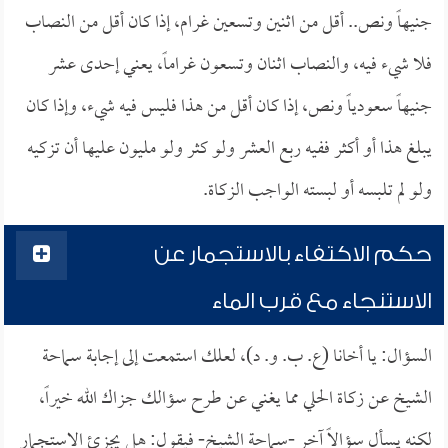
جنيهاً ونص.. أقل من اثنين وتسعين غرام، إذا كان أقل من النصاب
فلا شيء فيه، والنصاب اثنان وتسعون غراماً، يعني إحدى عشر
جنيهاً سعودياً ونص، إذا كان أقل من هذا فليس فيه شيء، وإذا كان
يبلغ هذا أو أكثر ففيه ربع العشر ولو كثر ولو مليون عليها أن تزكيه
ولو لم تلبسه أو لبسته الواجب الزكاة.
حكم الاكتفاء بالاستجمار عن
الاستنجاء مع قرب الماء
السؤال: يا أخانا (ع. ب. و. د)، لعلك استمعت إلى إجابة سماحة
الشيخ عن زكاة الحلي مما يغني عن طرح سؤالك جزاك الله خيراً،
لكنه يسأل سؤالاً آخر -سماحة الشيخ- فيقول: هل يجزئ الاستجمار