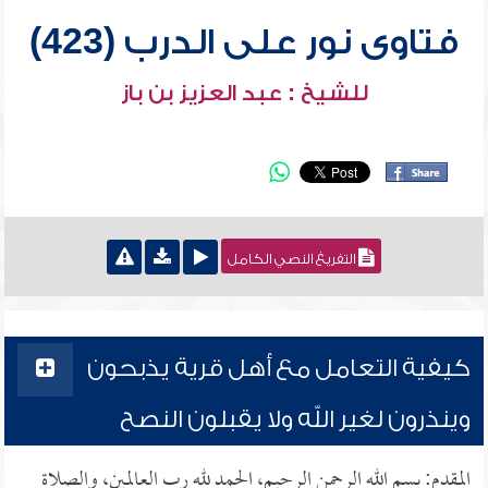
فتاوى نور على الدرب (423)
للشيخ : عبد العزيز بن باز
التفريغ النصي الكامل
كيفية التعامل مع أهل قرية يذبحون
وينذرون لغير الله ولا يقبلون النصح
المقدم: بسم الله الرحمن الرحيم، الحمد لله رب العالمين، والصلاة