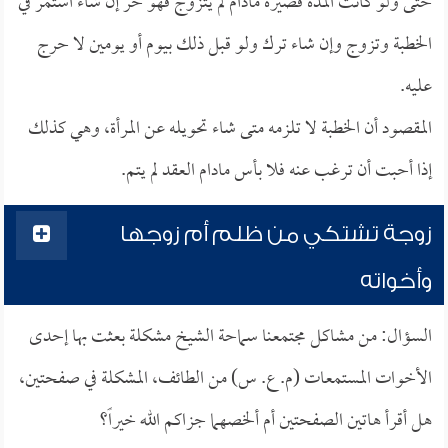
حتى ولو كانت المدة قصيرة مادام لم يتزوج فهو حر إن شاء استمر في
الخطبة وتزوج وإن شاء ترك ولو قبل ذلك بيوم أو يومين لا حرج
عليه.
المقصود أن الخطبة لا تلزمه متى شاء تحويله عن المرأة، وهي كذلك
إذا أحبت أن ترغب عنه فلا بأس مادام العقد لم يتم.
زوجة تشتكي من ظلم أم زوجها
وأخواته
السؤال: من مشاكل مجتمعنا سماحة الشيخ مشكلة بعثت بها إحدى
الأخوات المستمعات (م. ع. س) من الطائف، المشكلة في صفحتين،
هل أقرأ هاتين الصفحتين أم ألخصهما جزاكم الله خيراً؟