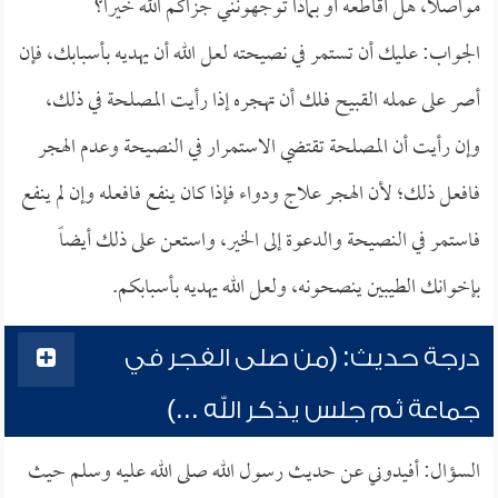
مواصلاً، هل أقاطعه أو بماذا توجهونني جزاكم الله خيراً؟
الجواب: عليك أن تستمر في نصيحته لعل الله أن يهديه بأسبابك، فإن
أصر على عمله القبيح فلك أن تهجره إذا رأيت المصلحة في ذلك،
وإن رأيت أن المصلحة تقتضي الاستمرار في النصيحة وعدم الهجر
فافعل ذلك؛ لأن الهجر علاج ودواء فإذا كان ينفع فافعله وإن لم ينفع
فاستمر في النصيحة والدعوة إلى الخير، واستعن على ذلك أيضاً
بإخوانك الطيبين ينصحونه، ولعل الله يهديه بأسبابكم.
درجة حديث: (من صلى الفجر في
جماعة ثم جلس يذكر الله ...)
السؤال: أفيدوني عن حديث رسول الله صلى الله عليه وسلم حيث