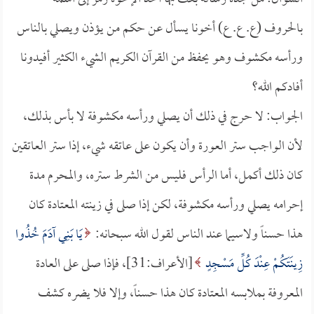
بالحروف (ع. ع. ع) أخونا يسأل عن حكم من يؤذن ويصلي بالناس
ورأسه مكشوف وهو يحفظ من القرآن الكريم الشيء الكثير أفيدونا
أفادكم الله؟
الجواب: لا حرج في ذلك أن يصلي ورأسه مكشوفة لا بأس بذلك،
لأن الواجب ستر العورة وأن يكون على عاتقه شيء، إذا ستر العاتقين
كان ذلك أكمل، أما الرأس فليس من الشرط ستره، والمحرم مدة
إحرامه يصلي ورأسه مكشوفة، لكن إذا صلى في زينته المعتادة كان
هذا حسناً ولاسيما عند الناس لقول الله سبحانه:
يَا بَنِي آدَمَ خُذُوا
زِينَتَكُمْ عِنْدَ كُلِّ مَسْجِدٍ
[الأعراف:31]، فإذا صلى على العادة
المعروفة بملابسه المعتادة كان هذا حسناً، وإلا فلا يضره كشف