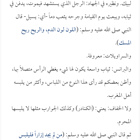
لبيك. ونظيره في الجهاد: الرجل الذي يستشهد فيموت، يدفن في
ثيابه، ويبعث يوم القيامة وجرحه يثعب دماً -أي: يسيل- قال
النبي صلى الله عليه وسلم: (
اللون لون الدم، والريح ريح
المسك
).
والسراويلات: معروفة.
والبرانس: ثياب واسعة يكون لها شيء يغطي الرأس متصلاً بها،
وأظن بعضكم قد رأى هذا النوع من اللباس، وأكثر من يلبسه
أهل المغرب.
ولا الخفاف: يعني: (الكنادر) وكذلك الجوارب مثلها لا يلبسها
المحرم.
ثم قال النبي صلى الله عليه وسلم: (
من لم يجد إزاراً فليلبس