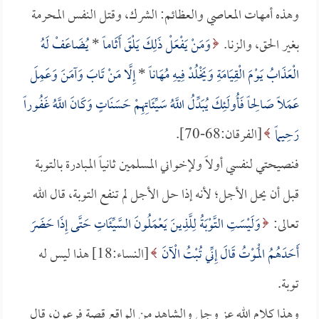
وهذه أمهات المعاصي والعظائم: الشرك، وقتل النفس المحرمة
بغير الحق، والزنا.
وَمَنْ يَفْعَلْ ذَلِكَ يَلْقَ أَثَاماً
*
يُضَاعَفْ لَهُ
الْعَذَابُ يَوْمَ الْقِيَامَةِ وَيَخْلُدْ فِيهِ مُهَاناً
*
إِلَّا مَنْ تَابَ وَآمَنَ وَعَمِلَ
عَمَلاً صَالِحاً فَأُولَئِكَ يُبَدِّلُ اللَّهُ سَيِّئَاتِهِمْ حَسَنَاتٍ وَكَانَ اللَّهُ غَفُوراً
رَحِيماً
[الفرقان:68-70].
فنصيحتي لنفسي أولاً ولإخواني المسلمين ثانياً المبادرة بالتوبة
قبل أن يحل الأجل؛ لأنه إذا حل الأجل لم تنفع التوبة، قال الله
تعالى:
وَلَيْسَتِ التَّوْبَةُ لِلَّذِينَ يَعْمَلُونَ السَّيِّئَاتِ حَتَّى إِذَا حَضَرَ
أَحَدَهُمُ الْمَوْتُ قَالَ إِنِّي تُبْتُ الْآنَ
[النساء:18] هذا ليس له
توبة.
وهذا كلام الله عز وجل والشاهد من الواقع قصة فرعون، قال