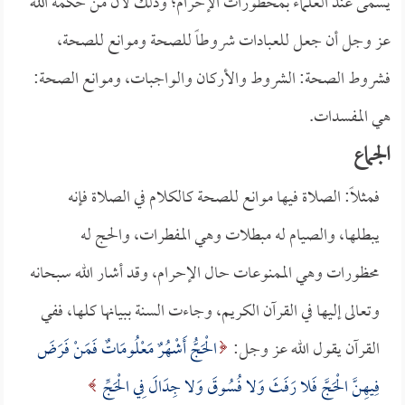
يسمى عند العلماء بمحظورات الإحرام؛ وذلك لأن من حكمة الله
عز وجل أن جعل للعبادات شروطاً للصحة وموانع للصحة،
فشروط الصحة: الشروط والأركان والواجبات، وموانع الصحة:
هي المفسدات.
الجماع
فمثلاً: الصلاة فيها موانع للصحة كالكلام في الصلاة فإنه
يبطلها، والصيام له مبطلات وهي المفطرات، والحج له
محظورات وهي الممنوعات حال الإحرام، وقد أشار الله سبحانه
وتعالى إليها في القرآن الكريم، وجاءت السنة ببيانها كلها، ففي
القرآن يقول الله عز وجل:
الْحَجُّ أَشْهُرٌ مَعْلُومَاتٌ فَمَنْ فَرَضَ
فِيهِنَّ الْحَجَّ فَلا رَفَثَ وَلا فُسُوقَ وَلا جِدَالَ فِي الْحَجِّ