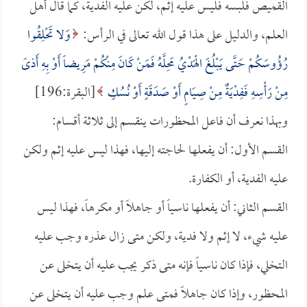
القميص فلبسه فليس عليه إثم، لكن عليه الفدية، كما قال أهل
العلم، والدليل على هذا قول الله تعالى في الرأس:
وَلا تَحْلِقُوا
رُؤُوسَكُمْ حَتَّى يَبْلُغَ الْهَدْيُ مَحِلَّهُ فَمَنْ كَانَ مِنْكُمْ مَرِيضاً أَوْ بِهِ أَذىً
مِنْ رَأْسِهِ فَفِدْيَةٌ مِنْ صِيَامٍ أَوْ صَدَقَةٍ أَوْ نُسُكٍ
[البقرة:196]
وبهذا نعرف أن فاعل المحظورات ينقسم إلى ثلاثة أقسام:
القسم الأول: أن يفعلها لحاجته إليها، فهذا ليس عليه إثم ولكن
عليه الفدية، أو الكفارة.
القسم الثاني: أن يفعلها ناسياً أو جاهلاً أو مكرهاً، فهذا ليس
عليه شيء، لا إثم ولا فدية، ولكن متى زال عذره وجب عليه
التخلي، فإذا كان ناسياً فإنه متى ذكر يجب عليه أن يتخلى عن
المحظور، وإذا كان جاهلاً فمتى علم وجب عليه أن يتخلى عن