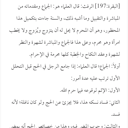
[البقرة:197] الرفث: قال العلماء هو: الجماع ومقدماته من
المباشرة والتقبيل وما أشبه ذلك، والسنة جاءت بتكميل هذا
المحظور، وهو أن المحرم لا يحل له أن يتزوج ويُزوج ولا يخطب
امرأة وهو محرم، وعلى هذا فالجماع والمباشرة لشهوة والنظر
لشهوة وعقد النكاح والخِطبة كلها محرمة في الإحرام.
أولاً: الجماع؛ قال العلماء: إذا جامع الرجل في الحج قبل التحلل
الأول ترتب عليه عدة أمور:
الأول: الإثم لوقوعه فيما حرم الله.
الثاني: فساد نسكه هذا، فلا يجزئ عن الحج ولو كان نافلة؛ لأنه
فسد.
والثالث: وجوب المضي فيه، وهذا من خصائص الحج أنه يمضي