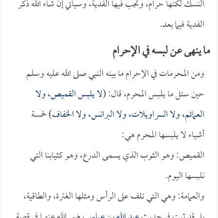
النسك لكنها حرام، وتجب فيها الفدية، وسيأتي إن شاء الله ذكر
الفدية فيما بعد.
ما ينهى عن لبسه في الإحرام
ومن المحرمات في الإحرام ما بينه النبي صلى الله عليه وسلم
حين سئل ما يلبس المحرم، قال: (
لا يلبس القميص، ولا
العمائم، ولا السراويلات، ولا البرانس، ولا الخفاف
) خمسة
أشياء لا يلبسها المحرم هي:
القميص: وهو الثوب الذي يسمى الدرع، وهو كثيابنا التي
نلبسها اليوم.
والعمامة: وهي التي تلف على الرأس ومثلها الغترة، والطاقية،
بل قد ثبت في حديث
عبد الله بن عباس
رضي الله عنهما في قصة