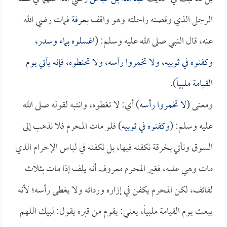
الرجل الذي وقصته راحلته وهو واقف بـ
عرفة
فمات رضي الله
عنه، قال النبي صلى الله عليه وسلم: (
اغسلوه بماء وسدر،
وكفنوه في ثوبيه، ولا تخمروا رأسه، ولا تحنطوه، فإنه يأتي يوم
القيامة ملبياً
).
ومعنى (
لا تخمروا رأسه
) أي: لا تغطوه، وانتبه لقوله صلى الله
عليه وسلم: (
وكفنوه في ثوبيه
) فلو مات المحرم فلا نذهب إلى
السوق ونأتي بخرقة نكفنه فيها، بل نكفنه في لباس الإحرام الذي
مات وهي عليه، فغير المحرم معروف أنه يلف إذا مات بثلاث
لفائف، لكن المحرم يكفن في إزاره وردائه ولا يغطى رأسه؛ لأنه
يبعث يوم القيامة ملبياً، يعني: يقوم من قبره يقول: لبيك اللهم