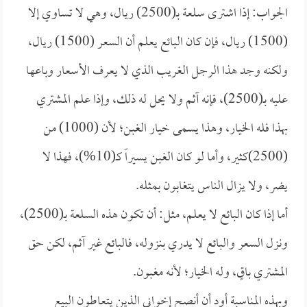
الجواب: إذا اشترى سلعة بـ(2500) ريال، وهي لا تساوي إلا
(1500) ريال، فإن كان البائع يعلم أن السعر (1500) ريال،
ولكنه وجد هذا الرجل الغريب الذي لا يعرف الأسعار وباعها
عليه بـ(2500)، فإنه آثم ولا يحل له ذلك، وإذا علم المشتري
بهذا فله الخيار، وهذا يسمى خيار الغبن؛ لأن (1000) من
(2500)كثير، وأما لو كان الغبن يسيراً كـ(10%)، فهذا لا
يضر، ولا يزال الناس يتغابون بمثله.
أما إذا كان البائع لا يعلم، مثل: أن تكون هذه السلعة بـ(2500)،
ونزل السعر والبائع لا يدري بنزوله، فالبائع غير آثم، لكن حق
المشتري باقٍ، وله الخيار؛ لأنه مغبون.
وبهذه المناسبة أود أن أنصح إخواني الذين يتعاطون البيع