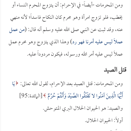
ومن المحرمات -أيضاً- في الإحرام: أن يتزوج المحرم النساء أو
يخطب، فلو تزوج امرأة وهو محرم كان النكاح فاسداً؛ لأنه منهي
عنه، وقد ثبت عن النبي صلى الله عليه وسلم أنه قال: (
من عمل
عملاً ليس عليه أمرنا فهو رد
) وهذا الذي يتزوج وهو محرم عمل
عملاً ليس عليه أمر الله ورسوله، فيكون مردوداً عليه.
قتل الصيد
ومن المحرمات: قتل الصيد بعد الإحرام، لقول الله تعالى:
يَا
أَيُّهَا الَّذِينَ آمَنُوا لا تَقْتُلُوا الصَّيْدَ وَأَنْتُمْ حُرُمٌ
[المائدة:95]
والصيد: هو الحيوان الحلال البري المتوحش.
أولاً: الحيوان الحلال.