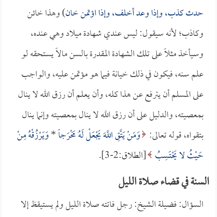
حدث كذب، وإذا وعد أخلف، وإذا اؤتمن خان
) وهذا خائن
وكاذب؛ لأنه سيقول: ليس عندي شهادة ميلاد وهي عنده،
وسيأخذ مثلاً على تلك الشهادة المقدرة بالسن مالاً يستحقه لو
علم سنه، فيكون في ذلك خيانة فيما هو مؤتمن عليه، والواجب
على المسلم أن يترفع عن هذا كله، وأن يعلم أن رزق الله لا ينال
بمعصيته، والدليل على أن رزق الله لا ينال بمعصيته وإنما ينال
بتقواه، قوله تعالى:
وَمَنْ يَتَّقِ اللَّهَ يَجْعَلْ لَهُ مَخْرَجاً
*
وَيَرْزُقْهُ مِنْ
حَيْثُ لا يَحْتَسِبُ
[الطلاق:2-3].
السنة في قضاء صلاة الليل
السؤال: فضيلة الشيخ: رجل فاتته صلاة الليل ولم يستيقظ إلا