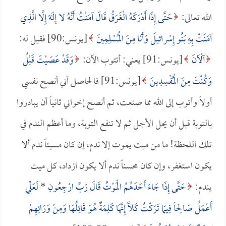
الله تعالى:
حَتَّى إِذَا أَدْرَكَهُ الْغَرَقُ قَالَ آمَنْتُ أَنَّهُ لا إِلَهَ إِلَّا الَّذِي
آمَنَتْ بِهِ بَنُو إِسْرائيلَ وَأَنَا مِنَ الْمُسْلِمِينَ
[يونس:90] فقيل له:
آلْآنَ
[يونس:91] يعني: أتتوب الآن:
وَقَدْ عَصَيْتَ قَبْلُ
وَكُنْتَ مِنَ الْمُفْسِدِينَ
[يونس:91] فالحاصل أني أنصح نفسي
أولاً وأتوب إلى الله مما صنعت، ثم أنصح إخواني ثانياً أن يبادروا
بالتوبة قبل أن يحل الأجل ثم لا تنفع التوبة، وما أعظم الندم في
تلك اللحظة! ما من ميت يموت إلا ندم، إن كان مسيئاً ندم ألا
يكون استغفر، وإن كان محسناً ندم ألا يكون ازداد، كل ميت
يندم:
حَتَّى إِذَا جَاءَ أَحَدَهُمُ الْمَوْتُ قَالَ رَبِّ ارْجِعُونِ
*
لَعَلِّي
أَعْمَلُ صَالِحاً فِيمَا تَرَكْتُ كَلَّا إِنَّهَا كَلِمَةٌ هُوَ قَائِلُهَا وَمِنْ وَرَائِهِمْ