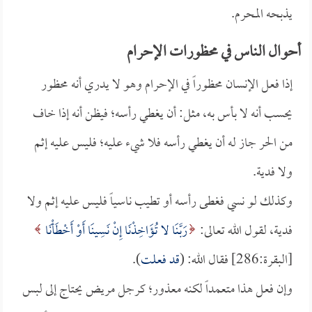
يذبحه المحرم.
أحوال الناس في محظورات الإحرام
إذا فعل الإنسان محظوراً في الإحرام وهو لا يدري أنه محظور
يحسب أنه لا بأس به، مثل: أن يغطي رأسه؛ فيظن أنه إذا خاف
من الحر جاز له أن يغطي رأسه فلا شيء عليه؛ فليس عليه إثم
ولا فدية.
وكذلك لو نسي فغطى رأسه أو تطيب ناسياً فليس عليه إثم ولا
فدية، لقول الله تعالى:
رَبَّنَا لا تُؤَاخِذْنَا إِنْ نَسِينَا أَوْ أَخْطَأْنَا
[البقرة:286] فقال الله: (
قد فعلت
).
وإن فعل هذا متعمداً لكنه معذور؛ كرجل مريض يحتاج إلى لبس