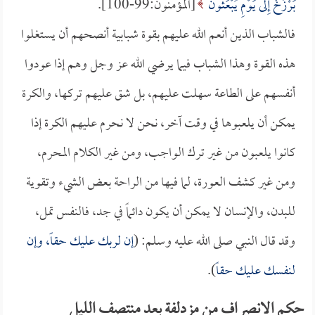
بَرْزَخٌ إِلَى يَوْمِ يُبْعَثُونَ
[المؤمنون:99-100].
فالشباب الذين أنعم الله عليهم بقوة شبابية أنصحهم أن يستغلوا
هذه القوة وهذا الشباب فيما يرضي الله عز وجل وهم إذا عودوا
أنفسهم على الطاعة سهلت عليهم، بل شق عليهم تركها، والكرة
يمكن أن يلعبوها في وقت آخر، نحن لا نحرم عليهم الكرة إذا
كانوا يلعبون من غير ترك الواجب، ومن غير الكلام المحرم،
ومن غير كشف العورة، لما فيها من الراحة بعض الشيء وتقوية
للبدن، والإنسان لا يمكن أن يكون دائماً في جد، فالنفس تمل،
وقد قال النبي صلى الله عليه وسلم: (
إن لربك عليك حقاً، وإن
لنفسك عليك حقاً
).
حكم الانصراف من مزدلفة بعد منتصف الليل