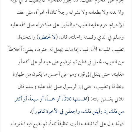
يحرم على المحرم الطيب: فلا يجوز للمحرم أن يتطيب لا في ثوبه
ولا بدنه ولا بطعامه ولا بشرابه رجلاً كان أم امرأة، متى عقد
الإحرام حرم عليه الطيب؛ والدليل على هذا قوله صلى الله عليه
وسلم في الذي وقصته راحلته، قال: (
لا تحنطوه
) والتحنيط:
تطييب الميت؛ لأن الميت إذا مات يجعل له حنوط، يعني: أخلاطاً
من الطيب، تجعل في قطن ثم توضع على عينه أو على أنفه أو
مغابنه، حتى ينقل إلى قبره وهو على أحسن ما يكون من طهارة
ونظافة وتطييب، حتى إن الرسول صلى الله عليه وسلم قال
للاتي يغسلن ابنته: (
اغسلنها ثلاثاً، أو خمساً، أو سبعاً، أو أكثر
من ذلك إن رأيتن ذلك، واجعلن في الآخرة كافوراً
).
فهذا يدل على أننا ننظف الميت تنظيفاً تاماً، ثم نضع فيه الحنوط،