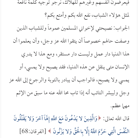
فيعرضون أنفسهم وغيرهم للهلاك، نرجو توجيه كلمة نافعة
لمثل هؤلاء الشباب، نفع الله بكم وأمتع بكم؟
الجواب: نصيحتي لإخواني المسلمين عموماً وللشباب الذين
وصفت حالهم خصوصاً أن يتقوا الله عز وجل، وأن يعلموا أن
هذا الدنيا دار عمل وليست دار مستقر، ومع هذا لا يدري
الإنسان متى ينقل عن هذه الدنيا، فقد يصبح ولا يمسي، أو
يمسي ولا يصبح، فالواجب أن يبادر بالتوبة والرجوع إلى الله عز
وجل وليبشر التائب أنه إذا تاب محا الله عنه ما سبق من الإثم
مهما عظم.
قال الله تعالى:
وَالَّذِينَ لا يَدْعُونَ مَعَ اللَّهِ إِلَهاً آخَرَ وَلا يَقْتُلُونَ
النَّفْسَ الَّتِي حَرَّمَ اللَّهُ إِلَّا بِالْحَقِّ وَلا يَزْنُونَ
[الفرقان:68]