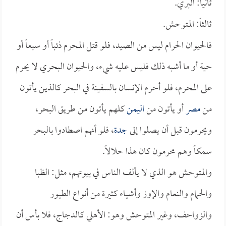
ثانياً: البري.
ثالثاً: المتوحش.
فالحيوان الحرام ليس من الصيد، فلو قتل المحرم ذئباً أو سبعاً أو
حية أو ما أشبه ذلك فليس عليه شيء، والحيوان البحري لا يحرم
على المحرم، فلو أحرم الإنسان بالسفينة في البحر كالذين يأتون
من
مصر
أو يأتون من
اليمن
كلهم يأتون من طريق البحر،
ويحرمون قبل أن يصلوا إلى
جدة
، فلو أنهم اصطادوا بالبحر
سمكاً وهم محرمون كان هذا حلالاً.
والمتوحش هو الذي لا يألف الناس في بيوتهم، مثل: الظبا
والحمام والنعام والإوز وأشياء كثيرة من أنواع الطيور
والزواحف، وغير المتوحش وهو: الأهلي كالدجاج، فلا بأس أن