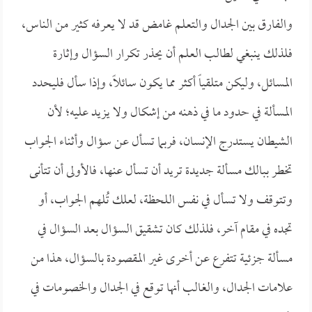
والفارق بين الجدال والتعلم غامض قد لا يعرفه كثير من الناس،
فلذلك ينبغي لطالب العلم أن يحذر تكرار السؤال وإثارة
المسائل، وليكن متلقياً أكثر مما يكون سائلاً، وإذا سأل فليحدد
المسألة في حدود ما في ذهنه من إشكال ولا يزيد عليه؛ لأن
الشيطان يستدرج الإنسان، فربما تسأل عن سؤال وأثناء الجواب
تخطر ببالك مسألة جديدة تريد أن تسأل عنها، فالأولى أن تتأنى
وتتوقف ولا تسأل في نفس اللحظة، لعلك تُلهم الجواب، أو
تجده في مقام آخر، فلذلك كان تشقيق السؤال بعد السؤال في
مسألة جزئية تتفرع عن أخرى غير المقصودة بالسؤال، هذا من
علامات الجدال، والغالب أنها توقع في الجدال والخصومات في