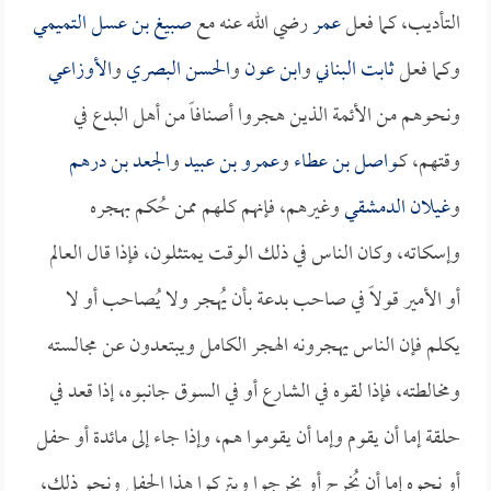
التأديب، كما فعل
عمر
رضي الله عنه مع
صبيغ بن عسل التميمي
وكما فعل
ثابت البناني
و
ابن عون
و
الحسن البصري
و
الأوزاعي
ونحوهم من الأئمة الذين هجروا أصنافاً من أهل البدع في
وقتهم، كـ
واصل بن عطاء
و
عمرو بن عبيد
و
الجعد بن درهم
و
غيلان الدمشقي
وغيرهم، فإنهم كلهم ممن حُكم بهجره
وإسكاته، وكان الناس في ذلك الوقت يمتثلون، فإذا قال العالم
أو الأمير قولاً في صاحب بدعة بأن يُهجر ولا يُصاحب أو لا
يكلم فإن الناس يهجرونه الهجر الكامل ويبتعدون عن مجالسته
ومخالطته، فإذا لقوه في الشارع أو في السوق جانبوه، إذا قعد في
حلقة إما أن يقوم وإما أن يقوموا هم، وإذا جاء إلى مائدة أو حفل
أو نحوه إما أن يُخرج أو يخرجوا ويتركوا هذا الحفل ونحو ذلك،