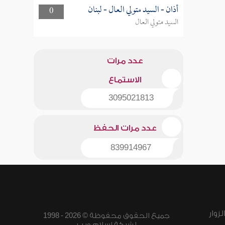
أذان - السيد متولي العال - لبنان
0
السيد متولي العال
عدد مرات
الاستماع
3095021813
عدد مرات الحفظ
839914967
زوار
جميع الحقوق محفوظة © 2026 - 1998
لشبكة إسلام ويب