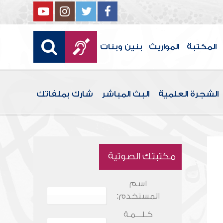
المكتبة
المواريث
بنين وبنات
الشجرة العلمية
البث المباشر
شارك بملفاتك
مكتبتك الصوتية
اسم
المستخدم:
كـلـــمـة