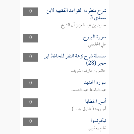
شرح منظومة القواعد الفقهية لابن
0
سعدي 3
حسين بن عبد العزيز آل الشيخ
سورة البروج
0
علي الحذيفي
سلسلة شرح نزهة النظر للحافظ ابن
0
حجر (28)
حاتم بن عارف الشريف
سورة الحديد
0
عبد الباسط عبد الصمد
أسير الخطايا
0
أبو زياد ( طارق جابر )
تيكوندوا
0
نظام يعقوبي