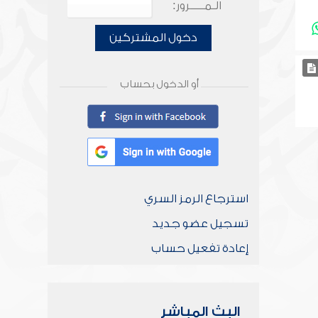
الـمـــــرور:
دخول المشتركين
أو الدخول بحساب
استرجاع الرمز السري
تسجيل عضو جديد
إعادة تفعيل حساب
البث المباشر