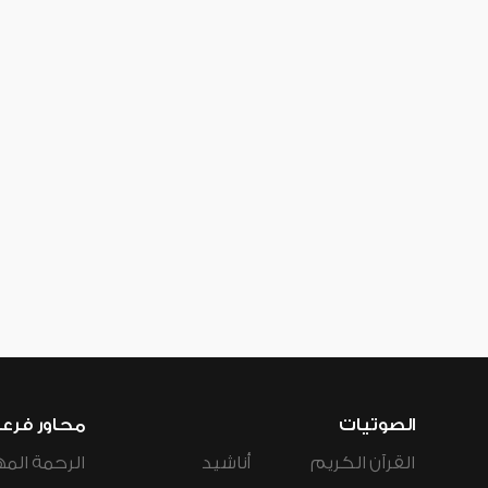
الصوتيات
محاور فرع
القرآن الكريم
أناشيد
الرحمة المه