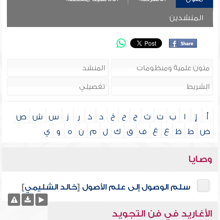
المنشدين
أ
إ
ا
ب
ت
ث
ج
ح
خ
د
ذ
ر
ز
س
ش
ص
ض
ط
ظ
ع
غ
ف
ق
ك
ل
م
ن
ه
و
ي
وصايا
سلم الوصول إلى علم الأصول
[
خالد الشليمي
]
الأغاريد في فن التجويد