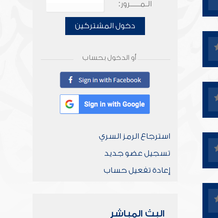
الـمـــــرور:
دخول المشتركين
أو الدخول بحساب
استرجاع الرمز السري
تسجيل عضو جديد
إعادة تفعيل حساب
البث المباشر