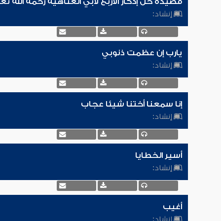
قصيدة خل إدكار الأربع لأبي العتاهية رحمه الله تع
إنشاد:
يارب إن عظمت ذنوبي
إنشاد:
إنا سمعنا أختنا شيئا عجاب
إنشاد:
أسير الخطايا
إنشاد:
أغيب
إنشاد: