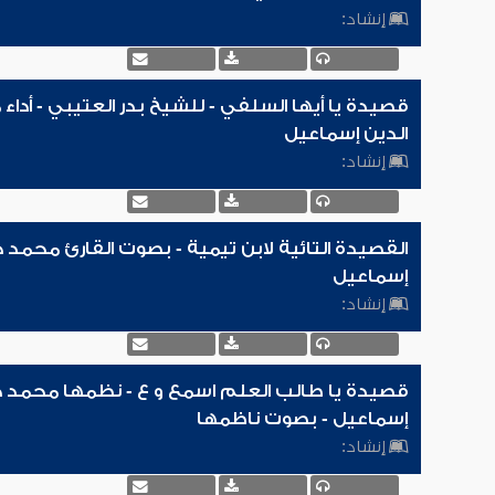
إنشاد:
قصيدة يا أيها السلفي - للشيخ بدر العتيبي - أدا
الدين إسماعيل
إنشاد:
القصيدة التائية لابن تيمية - بصوت القارئ محمد 
إسماعيل
إنشاد:
قصيدة يا طالب العلم اسمع و ع - نظمها محمد ح
إسماعيل - بصوت ناظمها
إنشاد: