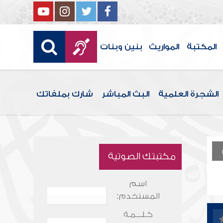
المكتبة
المواريث
بنين وبنات
الشجرة العلمية
البث المباشر
شارك بملفاتك
مكتبتك الصوتية
اسم
المستخدم:
كـلـــمـة