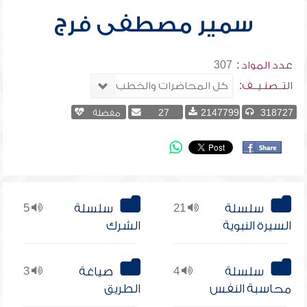
سمير مصطفى فرج
عدد المواد :
307
التــصنـيــف:
318727
2147799
27
مفضلة
سلسلة
21
سلسلة
5
السيرة النبوية
الشرك
سلسلة
4
صياغة
3
محاسبة النفس
الطريق