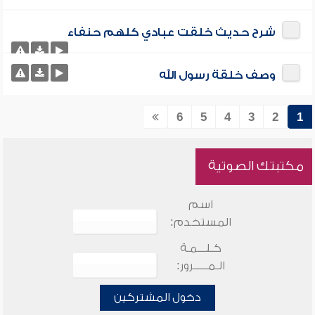
شرح حديث خلقت عبادي كلهم حنفاء
وصف خلقة رسول الله
6
5
4
3
2
1
مكتبتك الصوتية
اسم
المستخدم:
كـلـــمـة
الـمـــــرور:
دخول المشتركين