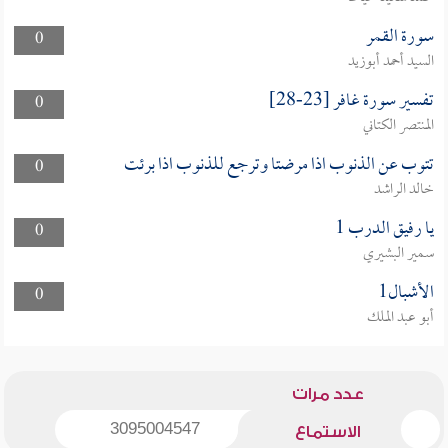
سورة القمر
0
السيد أحمد أبوزيد
تفسير سورة غافر [23-28]
0
المنتصر الكتاني
تتوب عن الذنوب اذا مرضتا وترجع للذنوب اذا برئت
0
خالد الراشد
يا رفيق الدرب 1
0
سمير البشيري
الأشبال1
0
أبو عبد الملك
عدد مرات
3095004547
الاستماع