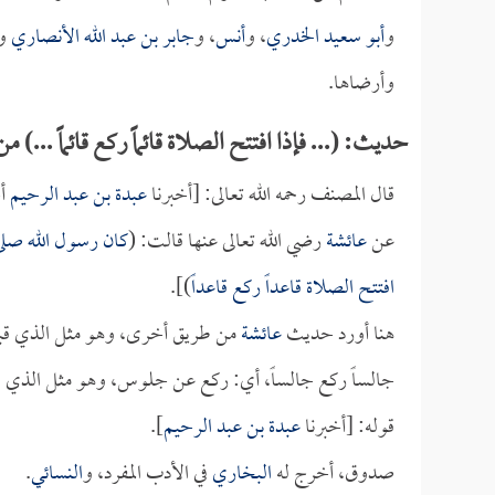
و
أبو سعيد الخدري
، و
أنس
، و
جابر بن عبد الله الأنصاري
وه
وأرضاها.
حديث: (... فإذا افتتح الصلاة قائماً ركع قائماً ...
قال المصنف رحمه الله تعالى: [أخبرنا
عبدة بن عبد الرحيم
أخ
عن
عائشة
رضي الله تعالى عنها قالت: (
كان رسول الله صلى ال
افتتح الصلاة قاعداً ركع قاعداً
)].
هنا أورد حديث
عائشة
من طريق أخرى، وهو مثل الذي قبله؛ ك
جالساً ركع جالساً، أي: ركع عن جلوس، وهو مثل الذي قب
قوله: [أخبرنا
عبدة بن عبد الرحيم
].
صدوق، أخرج له
البخاري
في الأدب المفرد، و
النسائي
.