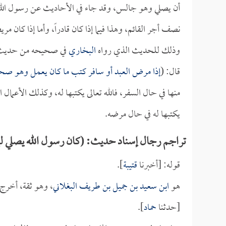
أن يصلي وهو جالس، وقد جاء في الأحاديث عن رسول الله ص
نصف أجر القائم، وهذا فيما إذا كان قادراً، وأما إذا كان 
وذلك للحديث الذي رواه
البخاري
في صحيحه من حدي
قال: (
إذا مرض العبد أو سافر كتب ما كان يعمل وهو صح
منها في حال السفر، فالله تعالى يكتبها له، وكذلك الأعمال 
يكتبها له في حال مرضه.
تراجم رجال إسناد حديث: (كان رسول الله يصلي ليلاً طو
قوله: [أخبرنا
قتيبة
].
هو
ابن سعيد بن جميل بن طريف البغلاني
، وهو ثقة، أخرج
[حدثنا
حماد
].