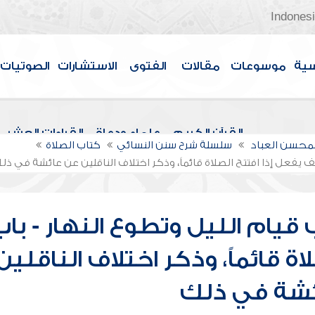
Indones
سية
موسوعات
مقالات
الفتوى
الاستشارات
الصوتيات
القرآن الكريم
علماء ودعاة
القراءات العشر
لمحسن العباد
سلسلة شرح سنن النسائي
كتاب الصلاة
ف يفعل إذا افتتح الصلاة قائماً، وذكر اختلاف الناقلين عن عائشة في ذل
قيام الليل وتطوع النهار - باب
ة قائماً، وذكر اختلاف الناقلين
ئشة في ذلك