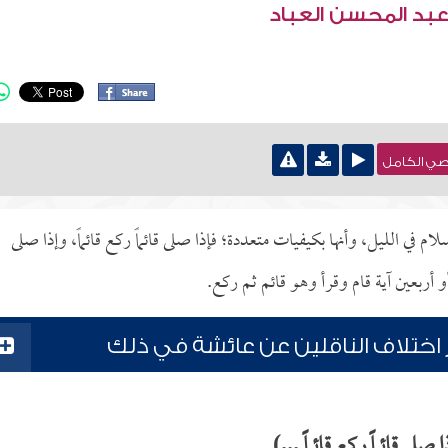
عبد المحسن العباد
نصي الكامل
 في الليل، وأنها بكيفيات متعددة؛ فإذا صلى قائماً ركع قائماً، وإذا صلى
أو أربعين آية قام وقرأ وهو قائم ثم ركع.
ر اختلاف الناقلين عن عائشة في ذلك
ى قائماً ركع قائماً ...)