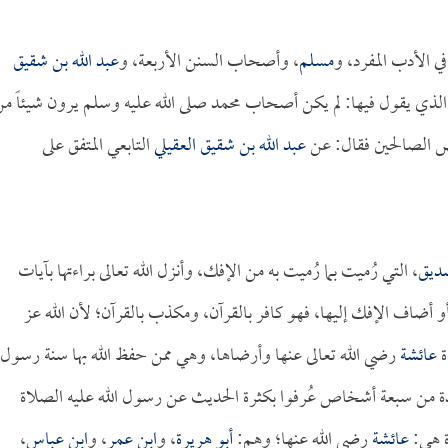
ي الأدب المفرد، و
مسلم
، وأصحاب السنن الأربعة، و
عبد الله بن شقيق
الذي يقول فيها: لم يكن أصحاب محمد صلى الله عليه وسلم يرون شيئاً م
 الصالحين فقال: عن
عبد الله بن شقيق العقيلي
التابعي المتفق على
صديق
، التي رُميت بما رُميت به من الإفك، وأنزل الله تعالى براءتها بآيات
 أضاف الإفك إليها، فهو كافر بالقرآن، ومكذب بالقرآن؛ لأن الله عز
ة
عائشة
رضي الله تعالى عنها وأرضاها، وهي ممن حفظ الله بها سنة رسول
حدة من سبعة أشخاص عُرفوا بكثرة الحديث عن رسول الله عليه الصلاة
ة هي:
عائشة
رضي الله عنها؛ وهم:
أبو هريرة
، و
ابن عمر
، و
ابن عباس
،