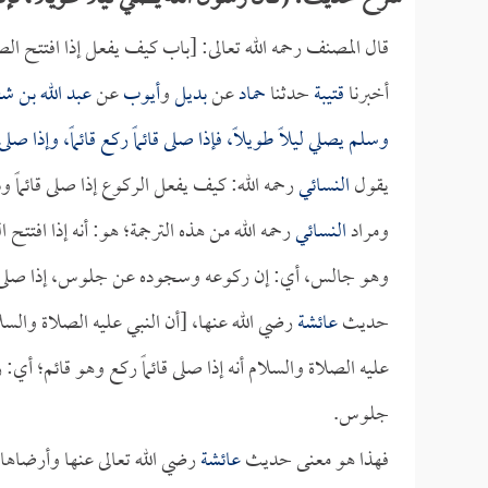
قال المصنف رحمه الله تعالى: [باب كيف يفعل إذا افتتح الص
أخبرنا
قتيبة
حدثنا
حماد
عن
بديل
و
أيوب
عن
عبد الله بن ش
وسلم يصلي ليلاً طويلاً، فإذا صلى قائماً ركع قائماً، وإذا صلى 
يقول
النسائي
رحمه الله: كيف يفعل الركوع إذا صلى قائماً 
ومراد
النسائي
رحمه الله من هذه الترجمة؛ هو: أنه إذا افتتح
وهو جالس، أي: إن ركوعه وسجوده عن جلوس، إذا صلى جال
حديث
عائشة
رضي الله عنها، [أن النبي عليه الصلاة والسلام
عليه الصلاة والسلام أنه إذا صلى قائماً ركع وهو قائم؛
جلوس.
فهذا هو معنى حديث
عائشة
رضي الله تعالى عنها وأرضاها