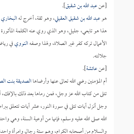
[عن
عبد الله بن شقيق
].
هو
عبد الله بن شقيق العقيلي
، وهو ثقة، أخرج له
البخاري
ف
هذا هو تابعي، جليل، وهو الذي روي عنه الكلمة المأثورة 
الأعمال تركه كفر غير الصلاة، ولهذا وصفه
النووي
في رياض
جلالته.
[عن
عائشة
].
أم المؤمنين رضي الله تعالى عنها وأرضاها
الصديقة بنت ال
تتلى من كتاب الله عز وجل، فمن رماها بعد ذلك بالإفك، أو
وجل أنزل آيات تتلى في سورة النور، عشر آيات تتعلق ببراء
الله صلى الله عليه وسلم، فإنها من أوعية السنة، وهي وا
والسلام من أصحابه الكرام، وهم ستة رجال وامرأة واحد