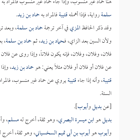
هنا حماد غير منسوب، وإذا جاء حماد غير منسوب فالمراد به
ا
سلمة
رواية، فإذا أهمله
قتيبة
فالمراد به
حماد بن زيد
.
وقد ذكر الحافظ
المزي
في آخر ترجمة
حماد بن سلمة
، وبعد ت
ولأن السين بعد الزاي، فـ
حماد بن زيد
، ثم
حماد بن سلمة
، ب
فلان، وفلان، وفلان، فإنه يكون فلاناً، وإذا روى عن فلان 
عن فلان أو فلان أو فلان مثلاً يعني: هو
حماد بن زيد
، وإذا
قتيبة
، وأنه إذا جاء
قتيبة
يروي عن حماد غير منسوب، فالمراد
الستة.
[عن
بديل
و
أيوب
].
بديل
هو
ابن ميسرة البصري
، وهو ثقة، أخرج له
مسلم
، وأ
و
أيوب
هو
أيوب بن أبي تميم السخسياني
، وهو ثقة، أخرج 