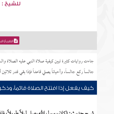
للشيخ : 
التفريغ ال
جاءت روايات كثيرة تبين كيفية صلاة النبي عليه الصلاة والسلام
جالساً ركع جالساً، وأحياناً يصلي قاعداً فإذا بقي قدر ثلاثين 
كيف يفعل إذا افتتح الصلاة قائماً، وذك
شرح حديث: (كان رسول الله يصلي ليلاً طويلاً، فإذا صل