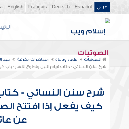
عربي
Español
Deutsch
Français
English
ia
الرئي
الصوتيات
الصوتيات
علماء ودعاة
محاضرات مفرغة
عبد ا
شرح سنن النسائي - كتاب قيام الليل وتطوع النهار - باب كي
شرح سنن النسائي - كتاب 
كيف يفعل إذا افتتح الصلا
عن عا