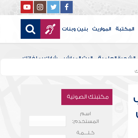
المكتبة
المواريث
بنين وبنات
الشجرة العلمية
البث المباشر
شارك بملفاتك
ك
مكتبتك الصوتية
اسم
المستخدم:
كـلـــمـة