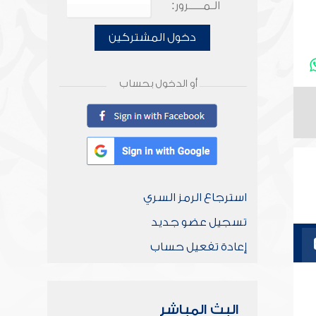
الـمـــــرور:
دخول المشتركين
أو الدخول بحساب
استرجاع الرمز السري
تسجيل عضو جديد
إعادة تفعيل حساب
البث المباشر