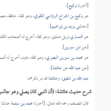
[أخبرنا
وكيع
].
هو
وكيع بن الجراح الرؤاسي الكوفي
، وهو ثقة، حافظ، مص
[حدثني
يزيد بن إبراهيم
].
هو
التستري
نزيل دمشق، وهو ثقة، أخرج له أصحاب الكتب
[عن
ابن سيرين
].
هو
محمد بن سيرين البصري
، وهو ثقة، عابد، أخرج له أص
[عن
عبد الله
عن
عائشة
].
عبد الله بن شقيق
، و
عائشة
قد مر ذكرهما.
شرح حديث عائشة: (أن النبي كان يصلي وهو جالس...
قال المصنف رحمه الله تعالى: [أخبرنا
محمد بن سلمة
حدثنا
ا