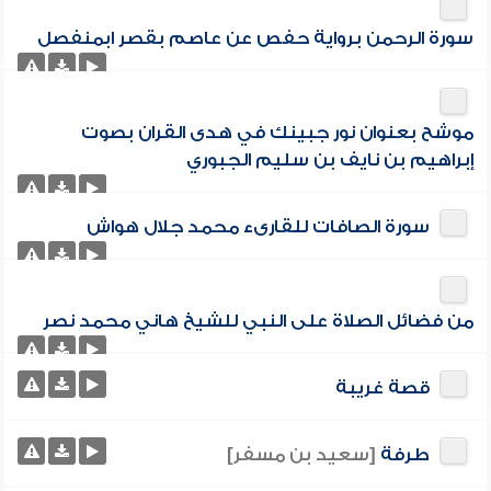
سورة الرحمن برواية حفص عن عاصم بقصر ابمنفصل
موشح بعنوان نور جبينك في هدى القران بصوت
إبراهيم بن نايف بن سليم الجبوري
سورة الصافات للقارىء محمد جلال هواش
من فضائل الصلاة على النبي للشيخ هاني محمد نصر
قصة غريبة
طرفة
[سعيد بن مسفر]