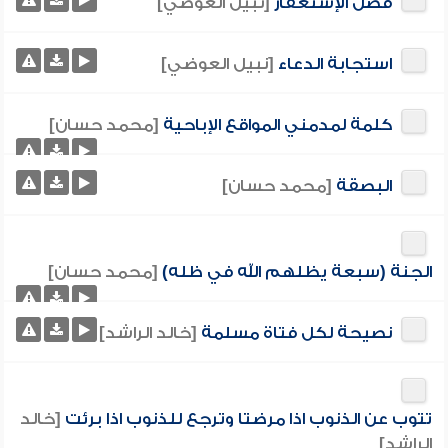
فضل الإستغفار
[نبيل العوضي]
استجابة الدعاء
[نبيل العوضي]
كلمة لمدمني المواقع الإباحية
[محمد حسان]
البصقة
[محمد حسان]
الجنة (سبعة يظلهم الله في ظله)
[محمد حسان]
نصيحة لكل فتاة مسلمة
[خالد الراشد]
تتوب عن الذنوب اذا مرضتا وترجع للذنوب اذا برئت
[خالد
الراشد]