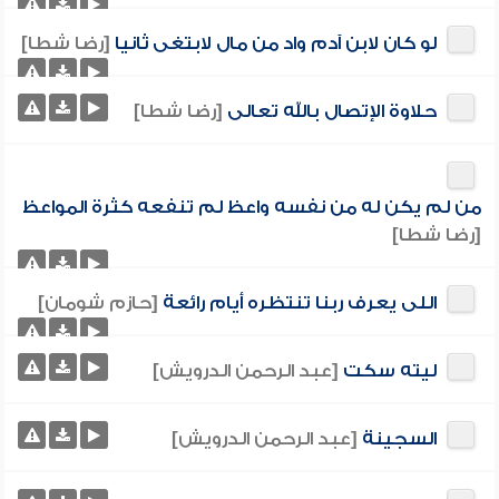
لو كان لابن آدم واد من مال لابتغى ثانيا
[رضا شطا]
حلاوة الإتصال بالله تعالى
[رضا شطا]
من لم يكن له من نفسه واعظ لم تنفعه كثرة المواعظ
[رضا شطا]
اللى يعرف ربنا تنتظره أيام رائعة
[حازم شومان]
ليته سكت
[عبد الرحمن الدرويش]
السجينة
[عبد الرحمن الدرويش]