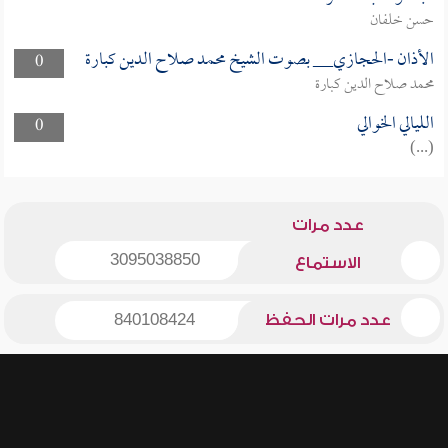
حسن خلفان
الأذان -الحجازي__ بصوت الشيخ محمد صلاح الدين كبارة
0
محمد صلاح الدين كبارة
الليالي الخوالي
0
(...)
عدد مرات
3095038850
الاستماع
عدد مرات الحفظ
840108424