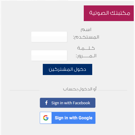
مكتبتك الصوتية
اسم
المستخدم:
كـلـــمـة
الـمـــــرور:
دخول المشتركين
أو الدخول بحساب