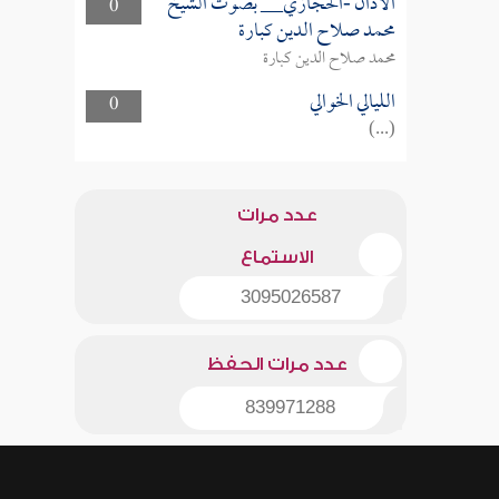
الأذان -الحجازي__ بصوت الشيخ
0
محمد صلاح الدين كبارة
محمد صلاح الدين كبارة
الليالي الخوالي
0
(...)
عدد مرات
الاستماع
3095026587
عدد مرات الحفظ
839971288