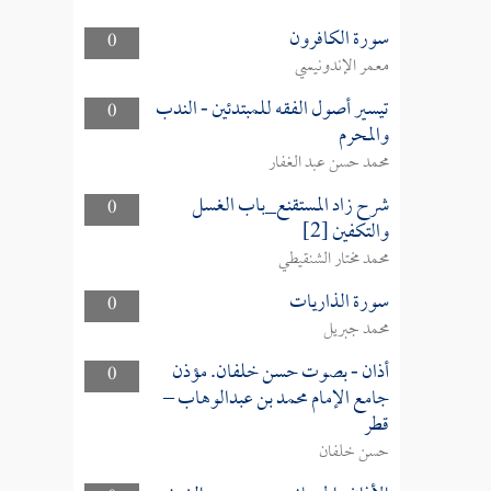
سورة الكافرون
0
معمر الإندونيسي
تيسير أصول الفقه للمبتدئين - الندب
0
والمحرم
محمد حسن عبد الغفار
شرح زاد المستقنع_باب الغسل
0
والتكفين [2]
محمد مختار الشنقيطي
سورة الذاريات
0
محمد جبريل
أذان - بصوت حسن خلفان. مؤذن
0
جامع الإمام محمد بن عبدالوهاب –
قطر
حسن خلفان