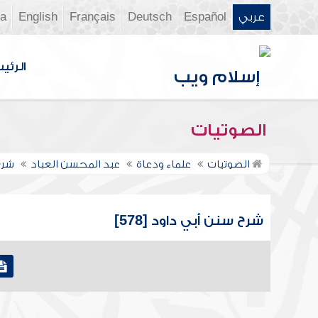
عربي
Español
Deutsch
Français
English
ia
الرئي
الصوتيات
الصوتيات
علماء ودعاة
عبد المحسن العباد
شرح
شرح سنن أبي داود [578]