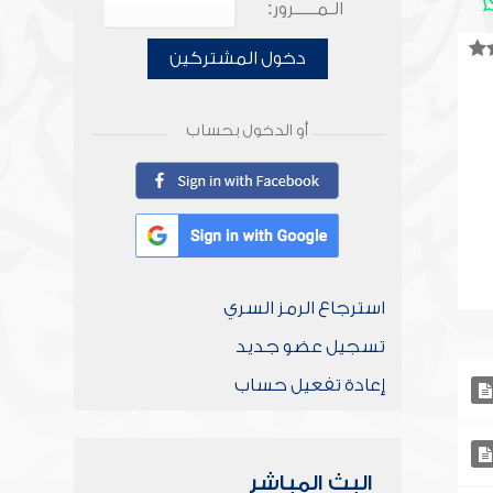
الـمـــــرور:
دخول المشتركين
أو الدخول بحساب
استرجاع الرمز السري
تسجيل عضو جديد
إعادة تفعيل حساب
البث المباشر