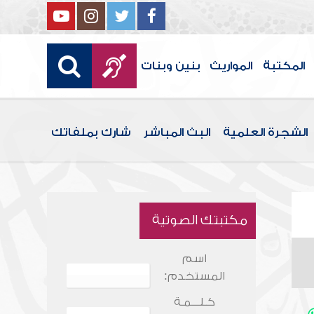
المكتبة
المواريث
بنين وبنات
الشجرة العلمية
البث المباشر
شارك بملفاتك
مكتبتك الصوتية
اسم
المستخدم:
كـلـــمـة