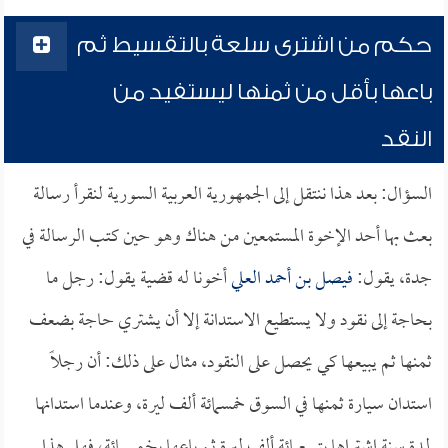
حكم من اشترى سلعة بالتقسيط ثم
باعها بأقل من ثمنها ليستفيد من
النقد
السؤال: بعد هذا ننتقل إلى الجمهورية العربية السورية لنقرأ رسالة
بعث بها أحد الإخوة المستمعين من هناك وهو حين كتب الرسالة في
جدة، يقول:
فيصل بن أحمد العلي
أخونا له قضية يقول: رجل ما
بحاجة إلى نقود ولا يستطيع الاستدانة إلا أن يشتري حاجة بضعف
ثمنها ثم يبيعها كي يحصل على النقود، مثال على ذلك: أن رجلاً
استدان سيارة ثمنها في السوق خمسمائة ألف ليرة، وعندما استدانها
لمدة سنة اشتراها بتسعمائة ألف ليرة ثم باعها بخمسمائة، فهل هذا