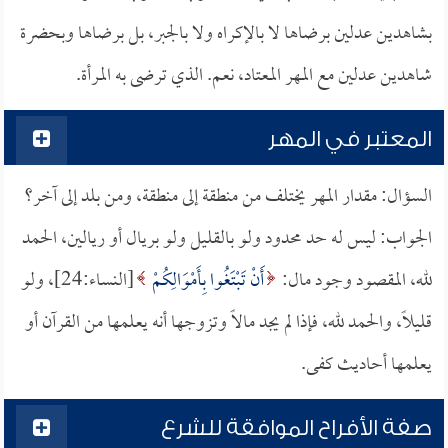
بشاهدين عدلين برضاها لا بالإكراه ولا بالجبر، بل برضاها وبحضرة
شاهدين عدلين مع المهر المعتاد، نعم. الذي ترضى به المرأة.
المعتبر في المهر
السؤال: مقدار المهر يختلف من منطقة إلى منطقة، ومن بلد إلى آخر؟
الجواب: ليس له حد محدود ولو بالقليل ولو بريال أو ريالين، الحمد
لله، المقصود وجود مال:
أَنْ تَبْتَغُوا بِأَمْوَالِكُمْ
[النساء:24]، ولو
قليلاً، والحمد لله، فإذا لم يجد مالاً وتزوجها أنه يعلمها من القرآن أو
يعلمها أحاديث كفى.
صفة الأفراح الموافقة للشرع