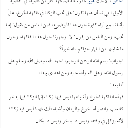
الخالق
، الأخت
عبير
لها رسالة ضمنتها أكثر من قضية، في القضية
الأولى التي تسأل عنها تقول: هل تجب الزكاة في فاكهة الخوخ، علماً
بأننا نسمع آراء كثيرة حول هذا الموضوع، فمن الناس من يقول: إنها
تجب، ومن الناس من يقول: لا. وجهونا حول هذه الفاكهة، وحول
ما شابهها من الثمار جزاكم الله خيراً؟
الجواب: بسم الله الرحمن الرحيم، الحمد لله، وصلى الله وسلم على
رسول الله، وعلى آله وأصحابه ومن اهتدى بهداه.
أما بعد:
فهذه الفاكهة الخوخ وأشباهها ليس فيها زكاة، إنما الزكاة فيما يدخر
كالعنب والتمر أما خوخ والرمان وأشباه ذلك فهذا ليس فيه زكاة؛
لأنه يؤكل في وقته، وليس مما يدخر وليس مما يكال.