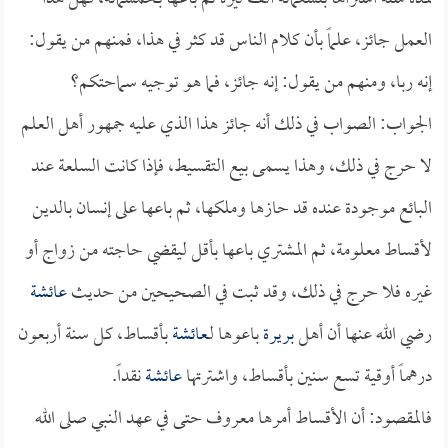
العمل جائز، علماً بأن كلام الناس قد كثر في هذا، فمنهم من يقول:
إنه ربا، ومنهم من يقول: إنه جائز، فما هو توجيه سماحتكم؟
الجواب: الصواب في ذلك أنه جائز هذا الذي عليه جمهور أهل العلم
لا حرج في ذلك، وهذا يسمى بيع التقسيط، فإذا كانت السلعة عند
البائع موجودة عنده قد حازها وملكها، ثم باعها على إنسان بالدين
لأقساط معلومة، ثم المشتري باعها بأقل ليقضي حاجته من زواج أو
غيره فلا حرج في ذلك، وقد ثبت في الصحيحين من حديث
عائشة
رضي الله عنها أن أهل
بريرة
باعوها لـ
عائشة
بأقساط، كل سنة أربعون
درهماً أوقية تسع سنين بأقساط، واشترتها
عائشة
نقداً.
فالمقصود: أن الأقساط أمرها معروف حتى في عهد النبي صلى الله