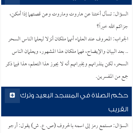
السؤال: تسأل أختنا عن هاروت وماروت وعن قصتهما إذا أمكن،
جزاكم الله خيراً؟
الجواب: المعروف عند العلماء أنهما ملكان أنزلا ليعلما الناس السحر
.. بعد البيان والإيضاح، فهما ملكان هذا المشهور، ويعلمان الناس
السحر، لكن ينذرانهم ويخبرانهم أنه لا يجوز هذا التعلم، هذا فيما ذكر
جمع من المفسرين.
حكم الصلاة في المسجد البعيد وترك
القريب
السؤال: مستمع رمز إلى اسمه بالحروف (ص. ع. ش) يقول: أرجو