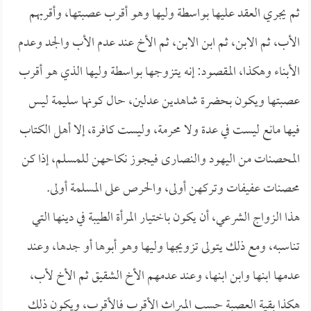
ثم يجري العقد عليها بواسطة وليها وهو أقرب عصبتها، وأقربهم
الأب، ثم الابن، ثم ابن الابن، ثم الأخ عند عدم الأب والجد وعدم
الأبناء وهكذا، المقصود: إنه يتزوجها بواسطة وليها الذي هو أقرب
عصبتها ويكون بحضرة شاهدين عدلين، حال كونها سليمة ليس
فيها مانع ليست في عدة ولا محرمة، وليست كافرة، إلا أهل الكتاب
المحصنات من اليهود والنصارى فيجوز نكاحهن للمسلم، إذا كن
محصنات عفيفات وتركهن أولى، والحرص على المسلمة أولى.
هذا الزواج الشرعي، أن يكون باختيار المرأة الطيبة في دينها التي
تناسبه، ومع ذلك يتولى تزويجها وليها وهو أبوها أو جدها، وعند
عدمها ابنها وابن ابنها، وعند عدمهم الأخ الشقيق ثم الأخ لأب،
هكذا بقية العصبة حسب الميراث الأقرب فالأقرب، ويكون ذلك