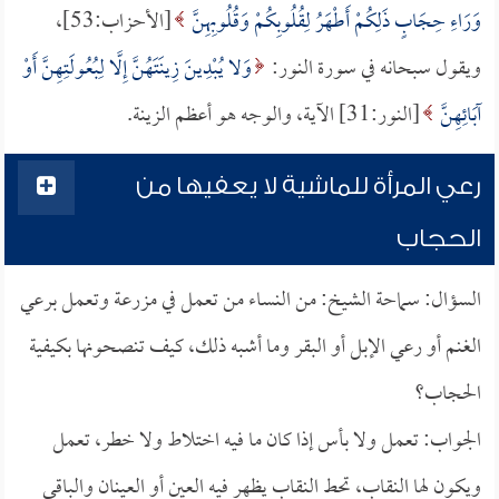
وَرَاءِ حِجَابٍ ذَلِكُمْ أَطْهَرُ لِقُلُوبِكُمْ وَقُلُوبِهِنَّ
[الأحزاب:53]،
ويقول سبحانه في سورة النور:
وَلا يُبْدِينَ زِينَتَهُنَّ إِلَّا لِبُعُولَتِهِنَّ أَوْ
آبَائِهِنَّ
[النور:31] الآية، والوجه هو أعظم الزينة.
رعي المرأة للماشية لا يعفيها من
الحجاب
السؤال: سماحة الشيخ: من النساء من تعمل في مزرعة وتعمل برعي
الغنم أو رعي الإبل أو البقر وما أشبه ذلك، كيف تنصحونها بكيفية
الحجاب؟
الجواب: تعمل ولا بأس إذا كان ما فيه اختلاط ولا خطر، تعمل
ويكون لها النقاب، تحط النقاب يظهر فيه العين أو العينان والباقي