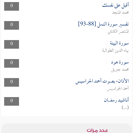
أقبل على نفسك
0
محمد المنجد
تفسير سورة النمل [88-93]
0
المنتصر الكتاني
سورة البينة
0
بهاء الدين الطوالبة
سورة هود
0
محمد جبريل
الأذان- بصوت أحمد الحراسيس
0
أحمد الحراسيس
أناشيد رمضان
0
(...)
عدد مرات