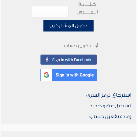
كـلـــمـة
الـمـــــرور:
دخول المشتركين
أو الدخول بحساب
استرجاع الرمز السري
تسجيل عضو جديد
إعادة تفعيل حساب