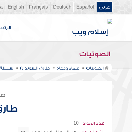
عربي
Español
Deutsch
Français
English
ia
الرئي
الصوتيات
الصوتيات
علماء ودعاة
طارق السويدان
سلسلة 
صف
طارق
عدد المواد :
10