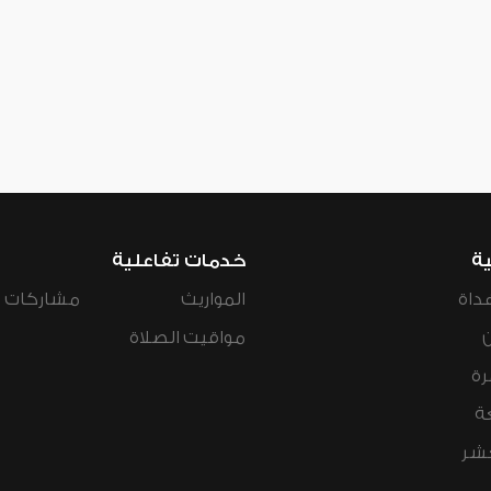
ية
خدمات تفاعلية
داة
المواريث
مشاركات ال
مواقيت الصلاة
رة
ة
عشر