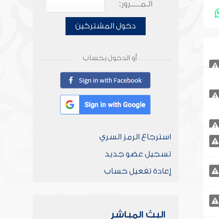
الـمـــــرور:
دخول المشتركين
أو الدخول بحساب
استرجاع الرمز السري
تسجيل عضو جديد
إعادة تفعيل حساب
البث المباشر