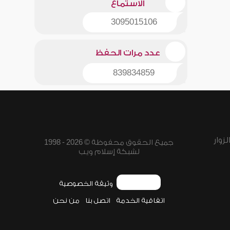
الاستماع
3095015106
عدد مرات الحفظ
839834859
زوار
جميع الحقوق محفوظة © 2026 - 1998
لشبكة إسلام ويب
وثيقة الخصوصية
اتفاقية الخدمة
اتصل بنا
من نحن