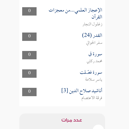
الإعجاز العلمي...من معجزات
0
القرآن
زغلول النجار
القدر (24)
0
سفر الحوالي
سورة ق
0
محمد ركابي
سورة فصّلت
0
ياسر سلامة
أناشيد صلاح الدين [3]
0
فرقة الاعتصام
عدد مرات