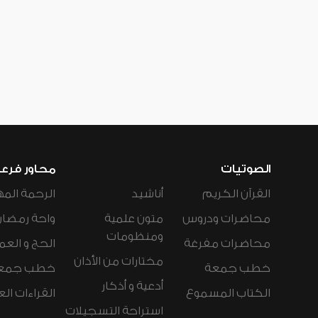
الصوتيات
محاور فرع
القرآن الكريم
أناشيد
الرحمة المه
محاضرات ودروس
متون علمية
واحة رمضان
ومنظومات
محاضرات مفرغة
الحج و العم
مختارات من الأذان
خطب جمعة
خطب جمع
أدعية و أذكار
الكتاب المسموع
القراءات ال
استراحة التسجيلات