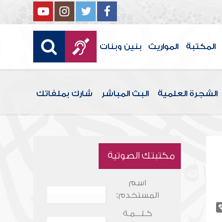
المكتبة
المواريث
بنين وبنات
الشجرة العلمية
البث المباشر
شارك بملفاتك
مكتبتك الصوتية
اسم
المستخدم:
كـلـــمـة