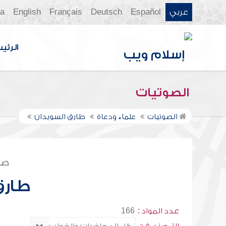
عربي
Español
Deutsch
Français
English
ia
الرئي
الصوتيات
الصوتيات
علماء ودعاة
طارق السويدان
صف
طارق
عدد المواد :
166