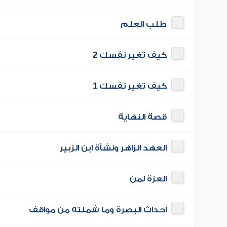
طلب العلم
كيف تغير نفسك 2
كيف تغير نفسك 1
قصة النهاية
العهد الزاهر ونشأة ابن الزبير
العزة لمن
أحداث البصرة وما شملته من مواقف