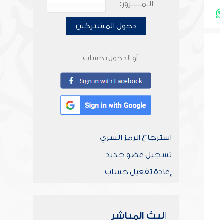
الـمـــــرور:
دخول المشتركين
أو الدخول بحساب
استرجاع الرمز السري
تسجيل عضو جديد
إعادة تفعيل حساب
البث المباشر