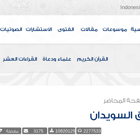
Indones
سية
موسوعات
مقالات
الفتوى
الاستشارات
الصوتيات
القرآن الكريم
علماء ودعاة
القراءات العشر
حة المحاضر
 السويدان
2277533
10820129
3175
مفضلة