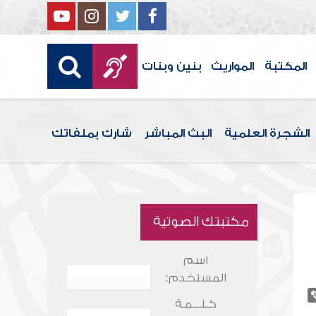
المكتبة
المواريث
بنين وبنات
الشجرة العلمية
البث المباشر
شارك بملفاتك
مكتبتك الصوتية
اسم
المستخدم:
كـلـــمـة