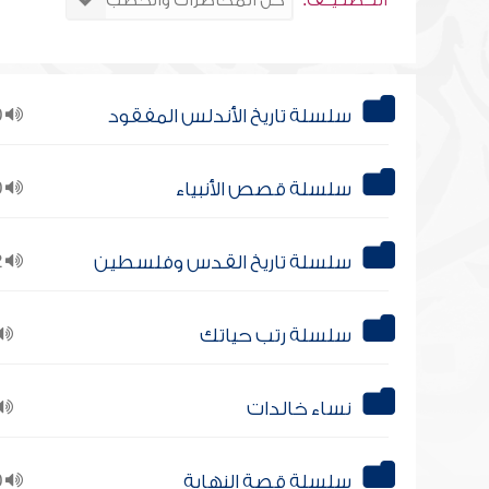
التــصنـيــف:
سلسلة تاريخ الأندلس المفقود
10
سلسلة قصص الأنبياء
10
سلسلة تاريخ القدس وفلسطين
12
سلسلة رتب حياتك
نساء خالدات
سلسلة قصة النهاية
10