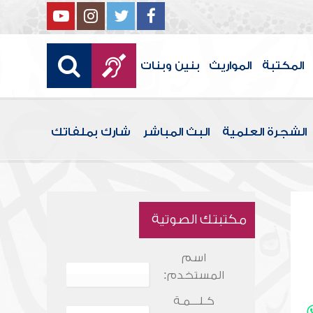
المكتبة
المواريث
بنين وبنات
الشجرة العلمية
البث المباشر
شارك بملفاتك
مكتبتك الصوتية
اسم
المستخدم:
كـلـــمـة