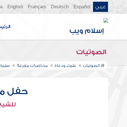
عربي
Español
Deutsch
Français
English
ia
الرئي
الصوتيات
الصوتيات
علماء ودعاة
محاضرات مفرغة
سلمان
حفل مس
للشيخ 