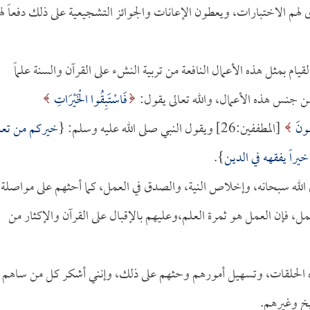
 لهم الاختبارات، ويعطون الإعانات والجوائز التشجيعية على ذلك دفعاً له
قيام بمثل هذه الأعمال النافعة من تربية النشء على القرآن والسنة علماً
من جنس هذه الأعمال، والله تعالى يقول:
فَاسْتَبِقُوا الْخَيْرَاتِ
سُونَ
[المطففين:26] ويقول النبي صلى الله عليه وسلم: {
خيركم من تعل
خيراً يفقهه في الدين
}.
وى الله سبحانه، وإخلاص النية، والصدق في العمل، كما أحثهم على مواصلة
مل، فإن العمل هو ثمرة العلم،وعليهم بالإقبال على القرآن والإكثار من
 هذه الحلقات، وتسهيل أمورهم وحثهم على ذلك، وإنني أشكر كل من ساهم 
ايخ وغيرهم.