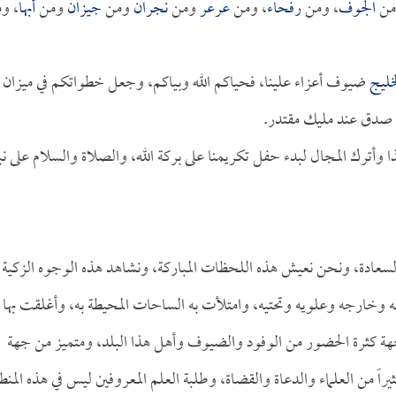
من
الجوف
، ومن
رفحاء
، ومن
عرعر
ومن
نجران
ومن
جيزان
ومن
أبها
، و
خليج
ضيوف أعزاء علينا، فحياكم الله وبياكم، وجعل خطواتكم في ميزان
د صدق عند مليك مقتدر.
وأترك المجال لبدء حفل تكريمنا على بركة الله، والصلاة والسلام على نبي
لسعادة، ونحن نعيش هذه اللحظات المباركة، ونشاهد هذه الوجوه الزكية
ه وخارجه وعلويه وتحتيه، وامتلأت به الساحات المحيطة به، وأغلقت بها
 جهة كثرة الحضور من الوفود والضيوف وأهل هذا البلد، ومتميز من جهة
اً من العلماء والدعاة والقضاة، وطلبة العلم المعروفين ليس في هذه المنط