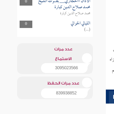
الأذان -الحجازي__ بصوت الشيخ
0
محمد صلاح الدين كبارة
محمد صلاح الدين كبارة
الليالي الخوالي
0
(...)
عدد مرات
اه
الاستماع
م
3095023566
عدد مرات الحفظ
839938852