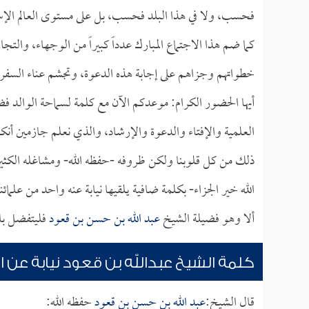
فحسب، ولا في هذا البلد فحسب، بل على مستوى العالم الإس
كما ضم هذا الاجتماع المبارك عدداً كبيراً من الوجهاء، والت
خطواتهم وجزاهم على إجابة هذه الدعوة، وتجشم عناء السفر خ
أيها الحضور الكرام: موعدكم الآن مع كلمة لسماحة الوالد ف
العلمية والإفتاء والدعوة والإرشاد، والذي نعلم جازمين أن
ذلك من كل قلوبنا ولكن ظروفه -حفظه الله- ومشاغله الكثير
الله خير الجزاء- بكلمة ضافية يلقيها نيابة عنه واحد من علما
ألا وهو فضيلة الشيخ
عبد الله بن حسن بن قعود
فليتفضل بارك
كلمة الشيخ عبدالله بن قعود نيابة عن ال
قال الشيخ:
عبد الله بن حسن بن قعود
حفظه الله: