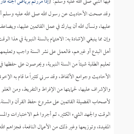
فيها النبي صلى الله عليه وسلم: {
إذا مررتم برياض الجنة فار
وقد صحت الأحاديث عن رسول الله صلى الله عليه وسلم أن الم
عليها، ونسأل الله أن يبارك في عمل القائمين عليها، ويضاع
وإن مما ينبغي الإشادة به: الاهتمام بالسنة النبوية في هذا 
أهل البدع أو غيرهم، فالعمل على نشر السنة واجب وتعليم
تعليم الطلبة شيئاً من السنة النبوية، ويحرصون على حفظها 
الأحاديث وجوامع الألفاظ، وقد سرني كثيراً ما قام به الإخو
والإشراف عليها، لحمايتها من الإفراط والتفريط، ومن الغلو وال
لأصحاب الفضيلة القائمين على مشروع حفظ القرآن والسنة، 
الوقت والجهد الشيء الكثير، ثم أجروا لهم الاختبارات والم
المفيدة، وتوزيعها وغير ذلك من الأعمال النافعة، فجزاهم الل