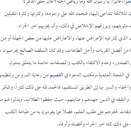
تعوا، قالوا: يا رسول الله وما رياض الجنة؟ قال حلق الذكر
}.
لائكة تتداعى إليها، فنحمد الله على وجودها وكثرتها وكثرة المقبلين
ف مثوبتهم، ويرزقهم الإخلاص في ذلك، وأن يجزيهم خير الجزاء.
الوقت الذي كثر فيه الإعراض عنها، والاعتراض عليها من بعض الجهلة أو من
ها من أفضل القربات وأجل الطاعات، وقد كان
السلف الصالح
يحرصون ع
في الصدور، وعدم الاكتفاء بالكتب والمصنفات خاصة ما يتعلق بمتون
ة في اللجنة العلمية،ومكتب الدعوة في
القصيم
من رعاية الدروس وتنظيمه
جفاء والسير بها إلى الطريق المستقيم، فالحمد لله على ذلك كثيراً، وشكر ا
والتفقه في الدين جهدهم وعنايتهم، حيث حفظوا الطلاب، وبذلوا لهم م
سابقات لحفزهم على طلب العلم، فضلاً عما يقومون به من طباعة الكتب
ه على ذلك كله خير الجزاء وأفضله وأوفاه.