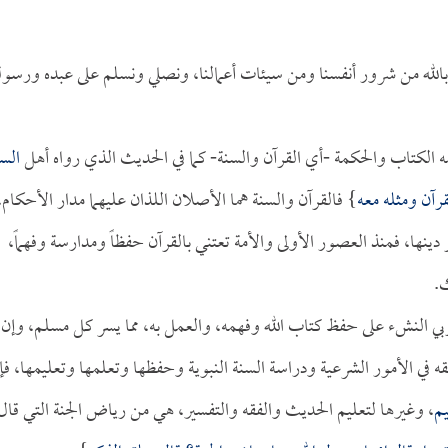
 بالله من شرور أنفسنا ومن سيئات أعمالنا، ونصلي ونسلم على عبده ورسول
لمه الكتاب والحكمة -أي القرآن والسنة- كما في الحديث الذي رواه أهل
الس
قرآن ومثله معه
} فالقرآن والسنة هما الأصلان اللذان عليهما مدار الأحكام،
 دينها، فمنذ العصور الأولى والأمة تعتني بالقرآن حفظاً ومدارسة وفهماً،
ك.
ربي النشء على حفظ كتاب الله وفهمه، والعمل به، مما يسر كل مسلم، وإن م
 في الأمور الشرعية ودراسة السنة النبوية وحفظها وتعلمها وتعليمها، فإ
م
، وغيرها لتعليم الحديث والفقه والتفسير، هي من رياض الجنة التي قال