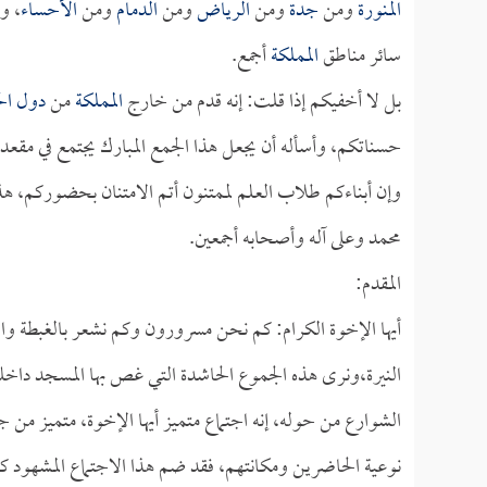
المنورة
ومن
جدة
ومن
الرياض
ومن
الدمام
ومن
الأحساء
، و
سائر مناطق
المملكة
أجمع.
بل لا أخفيكم إذا قلت: إنه قدم من خارج
المملكة
من
دول ال
حسناتكم، وأسأله أن يجعل هذا الجمع المبارك يجتمع في مقع
وإن أبناءكم طلاب العلم لممتنون أتم الامتنان بحضوركم، هذا 
محمد وعلى آله وأصحابه أجمعين.
المقدم:
أيها الإخوة الكرام: كم نحن مسرورون وكم نشعر بالغبطة وا
النيرة،ونرى هذه الجموع الحاشدة التي غص بها المسجد داخل
الشوارع من حوله، إنه اجتماع متميز أيها الإخوة، متميز من
نوعية الحاضرين ومكانتهم، فقد ضم هذا الاجتماع المشهود كثير