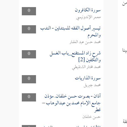
من
سورة الكافرون
0
معمر الإندونيسي
تيسير أصول الفقه للمبتدئين - الندب
0
والمحرم
محمد حسن عبد الغفار
نا
شرح زاد المستقنع_باب الغسل
0
والتكفين [2]
محمد مختار الشنقيطي
سورة الذاريات
0
محمد جبريل
أذان - بصوت حسن خلفان. مؤذن
0
جامع الإمام محمد بن عبدالوهاب –
قطر
حسن خلفان
قة