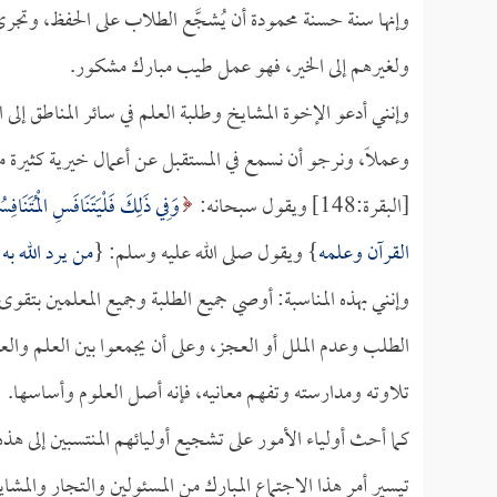
وإنها سنة حسنة محمودة أن يُشجَّع الطلاب على الحفظ، وتجرى
ولغيرهم إلى الخير، فهو عمل طيب مبارك مشكور.
وإنني أدعو الإخوة المشايخ وطلبة العلم في سائر المناطق إلى ال
وعملاً، ونرجو أن نسمع في المستقبل عن أعمال خيرية كثيرة 
[البقرة:148] ويقول سبحانه:
وَفِي ذَلِكَ فَلْيَتَنَافَسِ الْمُتَنَافِ
القرآن وعلمه
} ويقول صلى الله عليه وسلم: {
من يرد الله به 
وإنني بهذه المناسبة: أوصي جميع الطلبة وجميع المعلمين بتق
الطلب وعدم الملل أو العجز، وعلى أن يجمعوا بين العلم والع
تلاوته ومدارسته وتفهم معانيه، فإنه أصل العلوم وأساسها.
كما أحث أولياء الأمور على تشجيع أوليائهم المنتسبين إلى
تيسير أمر هذا الاجتماع المبارك من المسئولين والتجار والمش