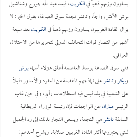
يساوون وزنهم ذهباً في
الكويت
، فبعد عبد الله جورج وشناشيل
بوش الأكثر رواجاً، وتاتشر نجمة سوق الصاغة، يقول الخبر: لا
يزال القادة الغربيون يساوون وزنهم ذهباً في
الكويت
بعد سبعة
أشهر من انتصار قوات التحالف الدولي لتحريرها من الاحتلال
العراقي.
ففي سوق الصاغة بوسط العاصمة أطلق هؤلاء أسماء
بوش
و
بيكر
و
تاتشر
على نماذجهم المفضلة من العقود والأساور دليلاً
على الشعبية في بلد ليس فيه استطلاعات رأي، وفي حين غاب
الرئيس
ميتران
عن الواجهات فإن رئيسة الوزراء البريطانية
السابقة
تاتشر
هي النجمة، ويسعى التجار بذلك إلى رد الجميل
للتي يعتبرونها أكثر القادة الغربيين صلابة، ويشرح أحدهم: