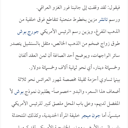
فيقول: لقد وقفت إلى جانبنا فور الغزو العراقي.
ورسم
تاتشر
مزين بخطوط منحنية تتقاطع فوق خلفية من
الذهب المفرغ، ويزين رسم الرئيس الأمريكي
جورج بوش
طوق زواج ضخم من الذهب الخالص، مثقل بالسنشيل يتصدر
سائر الواجهات، ويوضح أحد الصاغة أن ثمن العقد ألفان
وخمسمائة دينار، أي نحو ثمانية آلاف وخمسمائة دولار.
بينما تساوي أحزمة ثقيلة مخصصة لمهور العرائس نحو ثلاثة
أضعاف هذا السعر، والبدو -خصوصاً- يطلبون نموذج
بوش
لأ
المفضل لديهم، وعلى باب المحل ملصق كبير للرئيس الأمريكي
مبتسماً، أما
جون ميجر
خليفة المرأة الحديدية، وكذلك المتحدثة
باسم البيت الأبيض، ووزير الخارجية الأمريكي لقد كرموا