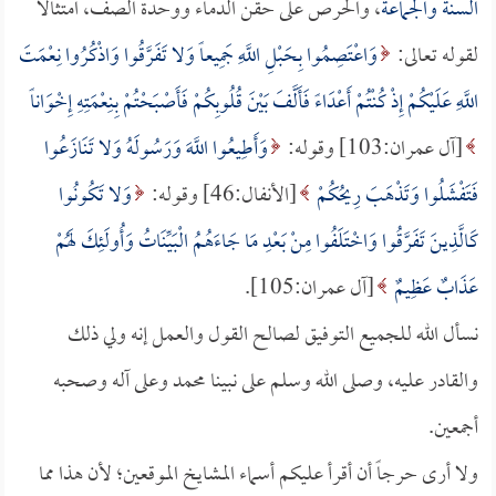
السنة والجماعة
، والحرص على حقن الدماء ووحدة الصف، امتثالاً
لقوله تعالى:
وَاعْتَصِمُوا بِحَبْلِ اللَّهِ جَمِيعاً وَلا تَفَرَّقُوا وَاذْكُرُوا نِعْمَتَ
اللَّهِ عَلَيْكُمْ إِذْ كُنْتُمْ أَعْدَاءً فَأَلَّفَ بَيْنَ قُلُوبِكُمْ فَأَصْبَحْتُمْ بِنِعْمَتِهِ إِخْوَاناً
[آل عمران:103] وقوله:
وَأَطِيعُوا اللَّهَ وَرَسُولَهُ وَلا تَنَازَعُوا
فَتَفْشَلُوا وَتَذْهَبَ رِيحُكُمْ
[الأنفال:46] وقوله:
وَلا تَكُونُوا
كَالَّذِينَ تَفَرَّقُوا وَاخْتَلَفُوا مِنْ بَعْدِ مَا جَاءَهُمُ الْبَيِّنَاتُ وَأُولَئِكَ لَهُمْ
عَذَابٌ عَظِيمٌ
[آل عمران:105].
نسأل الله للجميع التوفيق لصالح القول والعمل إنه ولي ذلك
والقادر عليه، وصلى الله وسلم على نبينا محمد وعلى آله وصحبه
أجمعين.
ولا أرى حرجاً أن أقرأ عليكم أسماء المشايخ الموقعين؛ لأن هذا مما