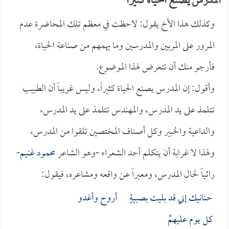
المدرس يصنع الحياة كثيراً
وكذلك هذا الأخ يقول: لاحظت في معظم تلك المحاضرة عدم
المرور على المربين والمدرسين وما يهمهم من صناعة الحياة،
فأرجو منك أن تتعرض لهذا الموضوع.
وأقول: إن المدرس يصنع الحياة كثيراً، وليس غريباً أن الطبيب
تتلمذ على يد المدرس، والمهندس تتلمذ على يد المدرس،
والداعية والخبير وكل أصناف المختصين تلقوا من المدرس،
ولهذا لا غرابة أن يتكلم أحد الشعراء -وهو الشاعر
محمود غنيم
-
راثياً لحال المدرس، ومعبراً عن واقعه ومشاعره، فيقول:
حنانيك إني قد بليت بصبيةٍ أروح وأغدو
كل يوم عليهمُ