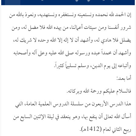
إن الحمد لله نحمده ونستعينه ونستغفره ونستهديه، ونعوذ بالله من
شرور أنفسنا ومن سيئات أعمالنا، من يهده الله فلا مضل له، ومن
يضلل فلا هادي له، وأشهد أن لا إله إلا الله وحده لا شريك له،
وأشهد أن محمداً عبده ورسوله صلى الله عليه وعلى آله وأصحابه
وأتباعه إلى يوم الدين، وسلم تسليماً كثيراً.
أما بعــد:
فالسلام عليكم ورحمة الله وبركاته.
هذا الدرس الأربعون من سلسلة الدروس العلمية العامة، التي
أسأل الله تعالى أن ينفع بها، وهو ينعقد في ليلة الإثنين السابع من
ربيع الثاني لعام (1412هـ).