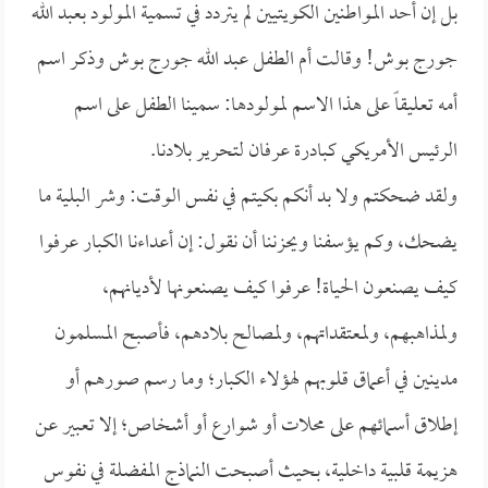
بل إن أحد المواطنين الكويتيين لم يتردد في تسمية المولود بعبد الله
جورج بوش! وقالت أم الطفل عبد الله جورج بوش وذكر اسم
أمه تعليقاً على هذا الاسم لمولودها: سمينا الطفل على اسم
الرئيس الأمريكي كبادرة عرفان لتحرير بلادنا.
ولقد ضحكتم ولا بد أنكم بكيتم في نفس الوقت: وشر البلية ما
يضحك، وكم يؤسفنا ويحزننا أن نقول: إن أعداءنا الكبار عرفوا
كيف يصنعون الحياة! عرفوا كيف يصنعونها لأديانهم،
ولمذاهبهم، ولمعتقداتهم، ولمصالح بلادهم، فأصبح المسلمون
مدينين في أعماق قلوبهم لهؤلاء الكبار؛ وما رسم صورهم أو
إطلاق أسمائهم على محلات أو شوارع أو أشخاص؛ إلا تعبير عن
هزيمة قلبية داخلية، بحيث أصبحت النماذج المفضلة في نفوس