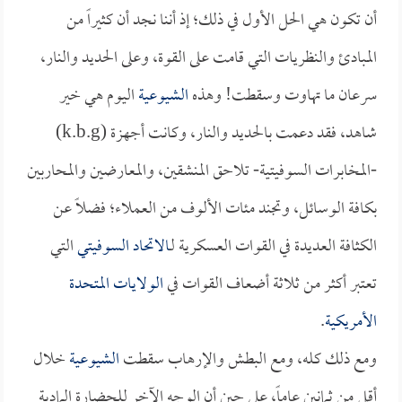
أن تكون هي الحل الأول في ذلك؛ إذ أننا نجد أن كثيراً من
المبادئ والنظريات التي قامت على القوة، وعلى الحديد والنار،
سرعان ما تهاوت وسقطت! وهذه
الشيوعية
اليوم هي خير
شاهد، فقد دعمت بالحديد والنار، وكانت أجهزة (k.b.g)
-المخابرات السوفيتية- تلاحق المنشقين، والمعارضين والمحاربين
بكافة الوسائل، وتجند مئات الألوف من العملاء؛ فضلاً عن
الكثافة العديدة في القوات العسكرية لـ
الاتحاد السوفيتي
التي
تعتبر أكثر من ثلاثة أضعاف القوات في
الولايات المتحدة
الأمريكية
.
ومع ذلك كله، ومع البطش والإرهاب سقطت
الشيوعية
خلال
أقل من ثمانين عاماً، على حين أن الوجه الآخر للحضارة المادية