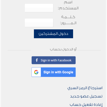
اسم
المستخدم:
كـلـــمـة
الـمـــــرور:
دخول المشتركين
أو الدخول بحساب
استرجاع الرمز السري
تسجيل عضو جديد
إعادة تفعيل حساب