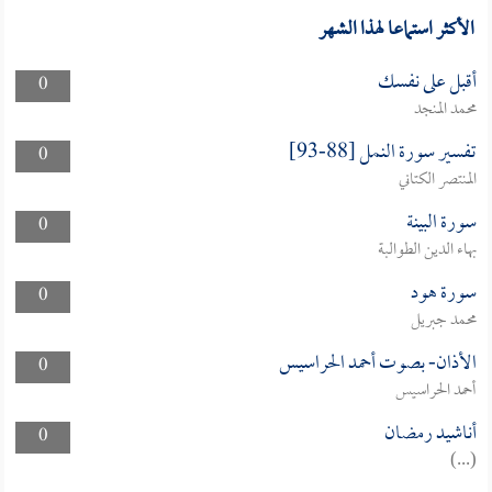
الأكثر استماعا لهذا الشهر
أقبل على نفسك
0
محمد المنجد
تفسير سورة النمل [88-93]
0
المنتصر الكتاني
سورة البينة
0
بهاء الدين الطوالبة
سورة هود
0
محمد جبريل
الأذان- بصوت أحمد الحراسيس
0
أحمد الحراسيس
أناشيد رمضان
0
(...)