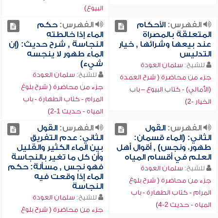
البيوع)
الفهرس:
الأحكام
الفهرس:
حكم
المتعلقة بالمصراة
الماء إذا خالطته
عند بيعها وشرائها , خيار
النجاسة , شرح حديث: (إن
التدليس
الماء طهور لا ينجسه
شيء)
للشيخ:
سلمان العودة
للشيخ:
سلمان العودة
جزء من محاضرة ( شرح العمدة
جزء من محاضرة ( شرح بلوغ
(الأمالي) - كتاب البيوع – باب
المرام - كتاب الطهارة - باب
الخيار -2)
المياه - حديث 1-2)
الفهرس:
القول
الفهرس:
القول
الثاني: (الماء قسمان:
الثاني: عدم التفريق
طهور، ونجس) , أقوال أهل
بين الماء الكثير والقليل
العلم في أقسام المياه
وأن كل ما تغير بالنجاسة
فهو نجس , مسألة: حكم
للشيخ:
سلمان العودة
الماء إذا وقعت فيه
جزء من محاضرة ( شرح بلوغ
النجاسة
المرام - كتاب الطهارة - باب
للشيخ:
سلمان العودة
المياه - حديث 2-4)
جزء من محاضرة ( شرح بلوغ