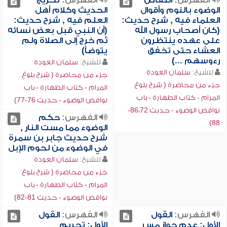
الفهرس:
انتقاض
الفهرس:
تخريج
الوضوء بالنوم وأقوال
الحديث وكلام أهل
العلماء فيه , شرح حديث:
العلم فيه , شرح حديث:
(كان أصحاب رسول الله
(أن النبي قبل بعض نسائه
على عهده ينتظرون
ثم خرج إلى الصلاة ولم
العشاء حتى تخفق
يتوضأ)
رءوسهم ...)
للشيخ:
سلمان العودة
للشيخ:
سلمان العودة
جزء من محاضرة ( شرح بلوغ
جزء من محاضرة ( شرح بلوغ
المرام - كتاب الطهارة - باب
المرام - كتاب الطهارة - باب
نواقض الوضوء - حديث 76-77)
نواقض الوضوء - حديث 86،72-
الفهرس:
حكم
88)
الوضوء مما مست النار ,
شرح حديث جابر بن سمرة
في الوضوء من لحوم الإبل
للشيخ:
سلمان العودة
جزء من محاضرة ( شرح بلوغ
المرام - كتاب الطهارة - باب
نواقض الوضوء - حديث 81-82)
الفهرس:
القول
الفهرس:
القول
الأول: عدم جواز مس
الأول: تحريم