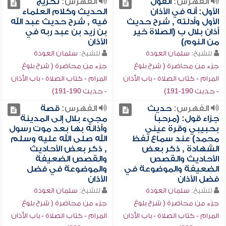
الفهرس:
القول
الفهرس:
تخريج
الأول: أنه في الأذان
الحديث وكلام العلماء
الأول وأدلته , شرح حديث
فيه , شرح حديث عبد الله
أذان بلال ب (الصلاة خير
بن زيد بن عبد ربه في
من النوم)
الأذان
للشيخ:
سلمان العودة
للشيخ:
سلمان العودة
جزء من محاضرة ( شرح بلوغ
جزء من محاضرة ( شرح بلوغ
المرام - كتاب الصلاة - باب الأذان
المرام - كتاب الصلاة - باب الأذان
- حديث 190-191)
- حديث 190-191)
الفهرس:
حديث
الفهرس:
قصة
جزاء قول: (مرحباً
مجيء بلال إلى المدينة
بحبيبي وقرة عيني
وأذانه بها بعد موت رسول
محمد) عند سماع لفظ
الله صلى الله عليه وسلم
الشهادة , ذكر بعض
, ذكر بعض الأحاديث
الأحاديث والقصص
والقصص الضعيفة
الضعيفة والموضوعة في
والموضوعة في فضل
فضل الأذان
الأذان
للشيخ:
سلمان العودة
للشيخ:
سلمان العودة
جزء من محاضرة ( شرح بلوغ
جزء من محاضرة ( شرح بلوغ
المرام - كتاب الصلاة - باب الأذان
المرام - كتاب الصلاة - باب الأذان