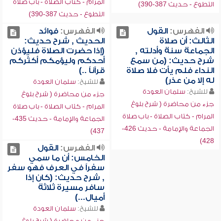
المرام - كتاب الصلاة - باب صلاة
التطوع - حديث 387-390)
التطوع - حديث 387-390)
الفهرس:
القول
الفهرس:
فوائد
الثالث: أن صلاة
الحديث , شرح حديث:
الجماعة سنة وأدلته ,
(إذا حضرت الصلاة فليؤذن
شرح حديث: (من سمع
أحدكم وليؤمكم أكثركم
النداء فلم يأت فلا صلاة
قرآناً ..)
له إلا من عذر)
للشيخ:
سلمان العودة
للشيخ:
سلمان العودة
جزء من محاضرة ( شرح بلوغ
جزء من محاضرة ( شرح بلوغ
المرام - كتاب الصلاة - باب صلاة
المرام - كتاب الصلاة - باب صلاة
الجماعة والإمامة - حديث 435-
الجماعة والإمامة - حديث 426-
437)
428)
الفهرس:
القول
الخامس: أن ما سمي
سفراً في العرف فهو سفر
, شرح حديث: (كان إذا
سافر مسيرة ثلاثة
أميال...)
للشيخ:
سلمان العودة
جزء من محاضرة ( شرح بلوغ