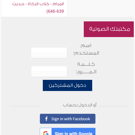
المرام - كتاب الزكاة - حديث
639-646)
مكتبتك الصوتية
اسم
المستخدم:
كـلـــمـة
الـمـــــرور:
دخول المشتركين
أو الدخول بحساب