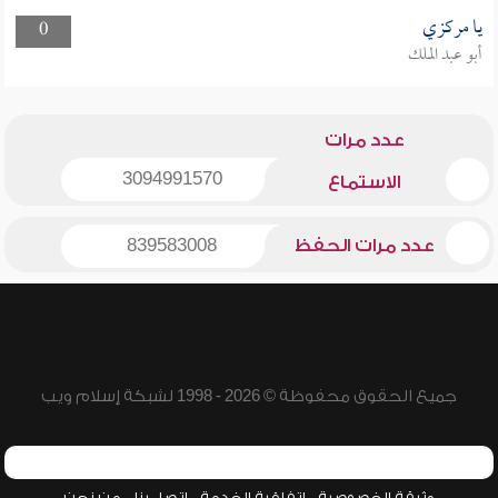
يا مركزي
0
أبو عبد الملك
عدد مرات
3094991570
الاستماع
عدد مرات الحفظ
839583008
جميع الحقوق محفوظة © 2026 - 1998 لشبكة إسلام ويب
وثيقة الخصوصية
اتفاقية الخدمة
اتصل بنا
من نحن