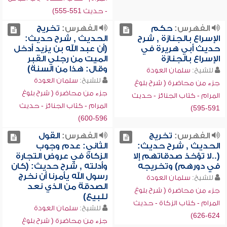
- حديث 551-555)
الفهرس:
حكم
الفهرس:
تخريج
الإسراع بالجنازة , شرح
الحديث , شرح حديث:
حديث أبي هريرة في
(أن عبد الله بن يزيد أدخل
الإسراع بالجنازة
الميت من رجلي القبر
وقال: هذا من السنة)
للشيخ:
سلمان العودة
للشيخ:
سلمان العودة
جزء من محاضرة ( شرح بلوغ
جزء من محاضرة ( شرح بلوغ
المرام - كتاب الجنائز - حديث
المرام - كتاب الجنائز - حديث
591-595)
596-600)
الفهرس:
تخريج
الفهرس:
القول
الحديث , شرح حديث:
الثاني: عدم وجوب
(..لا تؤخذ صدقاتهم إلا
الزكاة في عروض التجارة
في دورهم) وتخريجه
وأدلته , شرح حديث: (كان
رسول الله يأمرنا أن نخرج
للشيخ:
سلمان العودة
الصدقة من الذي نعد
جزء من محاضرة ( شرح بلوغ
للبيع)
المرام - كتاب الزكاة - حديث
للشيخ:
سلمان العودة
624-626)
جزء من محاضرة ( شرح بلوغ