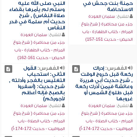
حمنة بنت جحش في
النبي صلى الله عليه
الاستحاضة
وسلم لم يأمرها بقضاء
صلاة النفاس) , شرح
للشيخ:
سلمان العودة
حديث أم سلمة في قدر
جزء من محاضرة ( شرح بلوغ
النفاس
المرام - كتاب الطهارة - باب
للشيخ:
سلمان العودة
الحيض - حديث 151-157)
جزء من محاضرة ( شرح بلوغ
المرام - كتاب الطهارة - باب
الحيض - حديث 161-162)
الفهرس:
إدراك
الفهرس:
القول
ركعة قبل خروج الوقت
الثاني: استحباب
, شرح حديث أبي هريرة
التغليس بالفجر وأدلته ,
وعائشة فيمن أدرك ركعة
شرح حديث: (أسفروا
قبل طلوع الشمس أو
بالصبح فإنه أعظم
غروبها
لأجوركم)
للشيخ:
سلمان العودة
للشيخ:
سلمان العودة
جزء من محاضرة ( شرح بلوغ
جزء من محاضرة ( شرح بلوغ
المرام - كتاب الصلاة - باب
المرام - كتاب الصلاة - باب
المواقيت - حديث 172-174-أ)
المواقيت - حديث 172-174-أ)