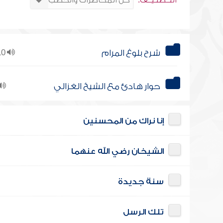
التــصنـيــف:
شرح بلوغ المرام
210
حوار هادئ مع الشيخ الغزالي
إنا نراك من المحسنين
الشيخان رضي الله عنهما
سنة جديدة
تلك الرسل