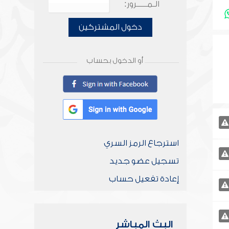
الـمـــــرور:
دخول المشتركين
أو الدخول بحساب
استرجاع الرمز السري
تسجيل عضو جديد
إعادة تفعيل حساب
البث المباشر