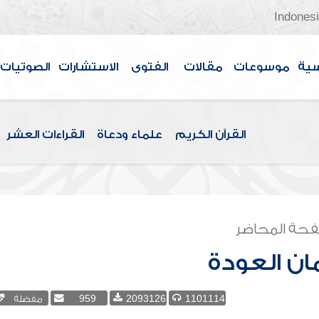
Indones
سية
موسوعات
مقالات
الفتوى
الاستشارات
الصوتيات
القرآن الكريم
علماء ودعاة
القراءات العشر
حة المحاضر
ن العودة
1101114
2093126
959
مفضلة