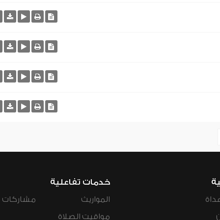
ية
خدمات تفاعلية
داة
المواريث
مشاركات ال
مواقيت الصلاة