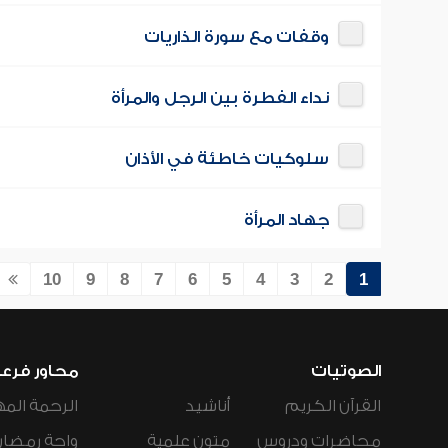
وقفات مع سورة الذاريات
نداء الفطرة بين الرجل والمرأة
سلوكيات خاطئة في الأذان
جهاد المرأة
10
9
8
7
6
5
4
3
2
1
الصوتيات
محاور فرع
القرآن الكريم
أناشيد
الرحمة المه
محاضرات ودروس
متون علمية
واحة رمضان