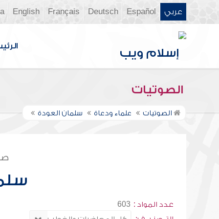
عربي
Español
Deutsch
Français
English
ia
الرئي
الصوتيات
الصوتيات
علماء ودعاة
سلمان العودة
صف
سلما
عدد المواد :
603