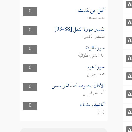
أقبل على نفسك
0
محمد المنجد
تفسير سورة النمل [88-93]
0
المنتصر الكتاني
سورة البينة
0
بهاء الدين الطوالبة
سورة هود
0
محمد جبريل
الأذان- بصوت أحمد الحراسيس
0
أحمد الحراسيس
أناشيد رمضان
0
(...)