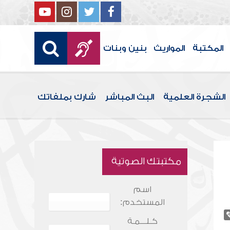
المكتبة
المواريث
بنين وبنات
الشجرة العلمية
البث المباشر
شارك بملفاتك
مكتبتك الصوتية
اسم
المستخدم:
كـلـــمـة