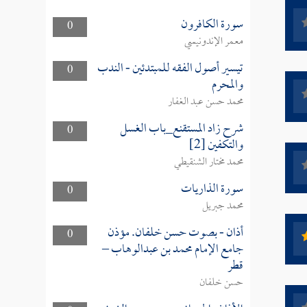
سورة الكافرون
0
معمر الإندونيسي
تيسير أصول الفقه للمبتدئين - الندب
0
والمحرم
محمد حسن عبد الغفار
شرح زاد المستقنع_باب الغسل
0
والتكفين [2]
محمد مختار الشنقيطي
سورة الذاريات
0
محمد جبريل
أذان - بصوت حسن خلفان. مؤذن
0
جامع الإمام محمد بن عبدالوهاب –
قطر
حسن خلفان