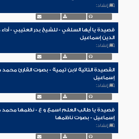
إنشاد:
قصيدة يا أيها السلفي - للشيخ بدر العتيبي - أدا
الدين إسماعيل
إنشاد:
القصيدة التائية لابن تيمية - بصوت القارئ محمد 
إسماعيل
إنشاد:
قصيدة يا طالب العلم اسمع و ع - نظمها محمد ح
إسماعيل - بصوت ناظمها
إنشاد: