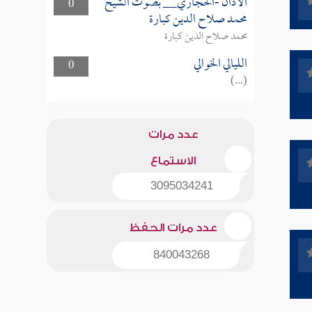
الأذان -الحجازي__ بصوت الشيخ
0
محمد صلاح الدين كبارة
محمد صلاح الدين كبارة
الليالي الخوالي
0
(...)
عدد مرات
الاستماع
3095034241
عدد مرات الحفظ
840043268