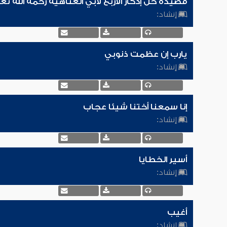
قصيدة خل إدكار الأربع لأبي العتاهية رحمه الله تع
إنشاد:
يارب إن عظمت ذنوبي
إنشاد:
إنا سمعنا أختنا شيئا عجاب
إنشاد:
أسير الخطايا
إنشاد:
أغيب
إنشاد: