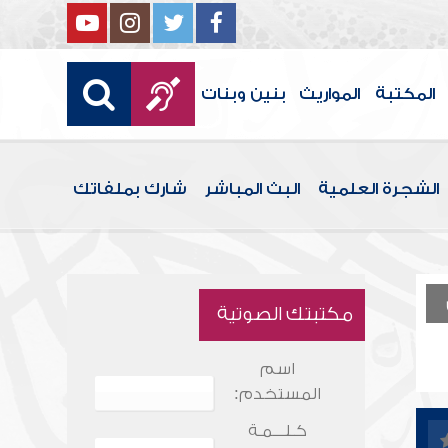
المكتبة
المواريث
بنين وبنات
الشجرة العلمية
البث المباشر
شارك بملفاتك
مكتبتك الصوتية
اسم
المستخدم:
كـلـــمـة