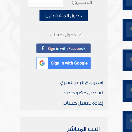
الـمـــــرور:
دخول المشتركين
أو الدخول بحساب
استرجاع الرمز السري
تسجيل عضو جديد
إعادة تفعيل حساب
البث المباشر