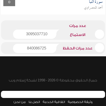
سورة النبأ
0
أحمد المعصراوي
عدد مرات
3095037710
الاستماع
عدد مرات الحفظ
840086725
جميع الحقوق محفوظة © 2026 - 1998 لشبكة إسلام ويب
وثيقة الخصوصية
اتفاقية الخدمة
اتصل بنا
من نحن