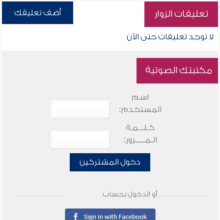
أضف تعليقك
تعليقات الزوار
لا توجد تعليقات حتى الآن
مكتبتك الصوتية
اسم
المستخدم:
كـلـــمـة
الـمـــــرور:
دخول المشتركين
أو الدخول بحساب